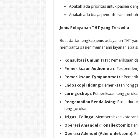
Apakah ada prioritas untuk pasien den
Apakah ada biaya pendaftaran tamba
Jenis Pelayanan THT yang Tersedia
Buat daftar lengkap jenis pelayanan THT yang 
membantu pasien memahami layanan apa sa
Konsultasi Umum THT:
Pemeriksaan da
Pemeriksaan Audiometri:
Tes pendeng
Pemeriksaan Tympanometri:
Pemeriks
Endoskopi Hidung:
Pemeriksaan rongga
Laringoskopi:
Pemeriksaan tenggorokan 
Pengambilan Benda Asing:
Prosedur un
tenggorokan.
Irigasi Telinga:
Membersihkan kotoran 
Operasi Amandel (Tonsilektomi):
Pen
Operasi Adenoid (Adenoidektomi):
Pe