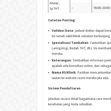
Anwar,
–
18:00-20:00
SpTHT
Catatan Penting:
Validasi Data:
Jadwal dokter dapat beru
ke rumah sakit/klinik sebelum berkunjung.
Spesialisasi Tambahan:
Cantumkan spesi
Laringologi, Bedah THT, dll.). Ini memban
mereka.
Keterangan:
Tambahkan informasi pentin
apakah ada konsultasi online, dan sebaga
Nama RS/Klinik:
Pastikan mencantumkan 
tautan ke website resmi mereka jika ada.
Sistem Pendaftaran
Jelaskan secara detail bagaimana cara menda
kesehatan yang Anda sebutkan.