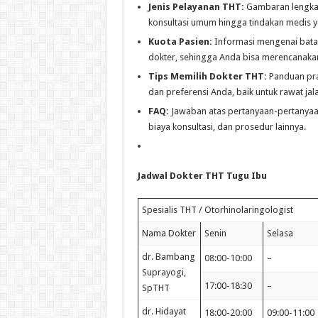
Jenis Pelayanan THT:
Gambaran lengkap
konsultasi umum hingga tindakan medis y
Kuota Pasien:
Informasi mengenai batas
dokter, sehingga Anda bisa merencanakan
Tips Memilih Dokter THT:
Panduan pra
dan preferensi Anda, baik untuk rawat ja
FAQ:
Jawaban atas pertanyaan-pertanyaa
biaya konsultasi, dan prosedur lainnya.
Jadwal Dokter THT Tugu Ibu
Spesialis THT / Otorhinolaringologist
Nama Dokter
Senin
Selasa
dr. Bambang
08:00-10:00
–
Suprayogi,
17:00-18:30
–
SpTHT
dr. Hidayat
18:00-20:00
09:00-11:00