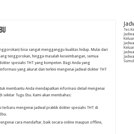
Jad
bu
Tes K
Jadwal
Kelua
Jadwal
Kelua
nggorokan) bisa sangat mengganggu kualitas hidup. Mulai dari
Jadwa
adang tenggorokan, hingga masalah keseimbangan, semua
Jadwal
Sumoh
okter spesialis THT yang kompeten. Bagi Anda yang
 informasi yang akurat dan terkini mengenai jadwal dokter THT
 untuk membantu Anda mendapatkan informasi detail mengenai
k di sekitar Tugu Ibu. Kami akan membahas:
 terbaru mengenai jadwal praktik dokter spesialis THT di
Ibu.
mengenai cara mendaftar, baik secara online maupun offline,