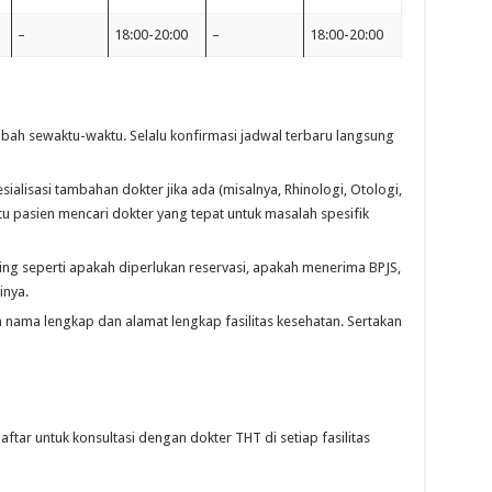
–
18:00-20:00
–
18:00-20:00
bah sewaktu-waktu. Selalu konfirmasi jadwal terbaru langsung
alisasi tambahan dokter jika ada (misalnya, Rhinologi, Otologi,
tu pasien mencari dokter yang tepat untuk masalah spesifik
g seperti apakah diperlukan reservasi, apakah menerima BPJS,
inya.
nama lengkap dan alamat lengkap fasilitas kesehatan. Sertakan
ftar untuk konsultasi dengan dokter THT di setiap fasilitas