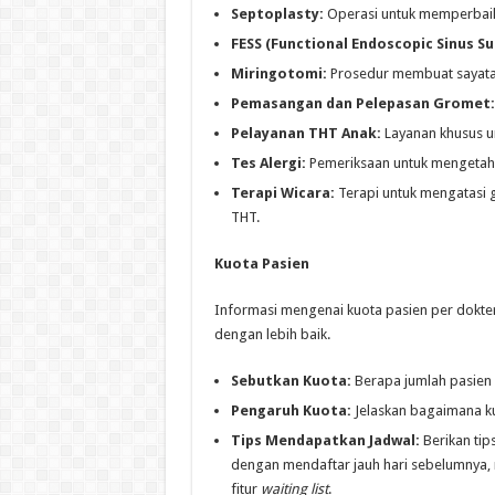
Septoplasty:
Operasi untuk memperbaik
FESS (Functional Endoscopic Sinus Su
Miringotomi:
Prosedur membuat sayatan
Pemasangan dan Pelepasan Gromet:
Pelayanan THT Anak:
Layanan khusus u
Tes Alergi:
Pemeriksaan untuk mengetahu
Terapi Wicara:
Terapi untuk mengatasi 
THT.
Kuota Pasien
Informasi mengenai kuota pasien per dokte
dengan lebih baik.
Sebutkan Kuota:
Berapa jumlah pasien ya
Pengaruh Kuota:
Jelaskan bagaimana k
Tips Mendapatkan Jadwal:
Berikan tip
dengan mendaftar jauh hari sebelumnya, 
fitur
waiting list
.