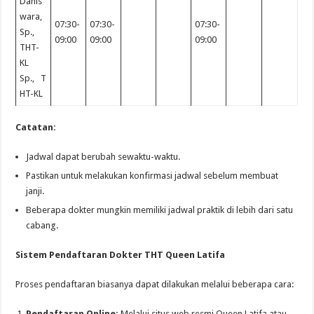
Danis
wara,
07:30-
07:30-
07:30-
Sp.,
09:00
09:00
09:00
THT-
KL
Sp., T
HT-KL
Catatan:
Jadwal dapat berubah sewaktu-waktu.
Pastikan untuk melakukan konfirmasi jadwal sebelum membuat
janji.
Beberapa dokter mungkin memiliki jadwal praktik di lebih dari satu
cabang.
Sistem Pendaftaran Dokter THT Queen Latifa
Proses pendaftaran biasanya dapat dilakukan melalui beberapa cara:
Pendaftaran Online:
Melalui situs web resmi Queen Latifa atau