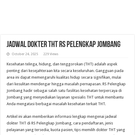
Jadwal Dokter THT RS Pelengkap Jombang
October 24, 2025
229 Views
Kesehatan telinga, hidung, dan tenggorokan (THT) adalah aspek
penting dari kesejahteraan kita secara keseluruhan. Gangguan pada
area ini dapat memengaruhi kualitas hidup secara signifikan, mulai
dari kesulitan mendengar hingga masalah pernapasan. RS Pelengkap
Jombang hadir sebagai salah satu fasilitas kesehatan terpercaya di
Jombang yang menyediakan layanan spesialis THT untuk membantu
Anda mengatasi berbagai masalah kesehatan terkait THT.
Artikel ini akan memberikan informasi lengkap mengenai jadwal
dokter THT di RS Pelengkap Jombang, cara pendaftaran, jenis
pelayanan yang tersedia, kuota pasien, tips memilih dokter THT yang