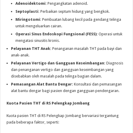
Adenoidektomi:
Pengangkatan adenoid.
Septoplasti:
Perbaikan septum hidung yang bengkok.
Miringotomi:
Pembuatan lubang kecil pada gendang telinga
untuk mengeluarkan cairan.
Operasi Sinus Endoskopi Fungsional (FESS):
Operasi untuk
mengatasi sinusitis kronis.
Pelayanan THT Anak:
Penanganan masalah THT pada bayi dan
anak-anak.
Pelayanan Vertigo dan Gangguan Keseimbangan:
Diagnosis
dan penanganan vertigo dan gangguan keseimbangan yang
disebabkan oleh masalah pada telinga bagian dalam.
Pemasangan Alat Bantu Dengar:
Konsultasi dan pemasangan
alat bantu dengar bagi pasien dengan gangguan pendengaran.
Kuota Pasien THT di RS Pelengkap Jombang
Kuota pasien THT di RS Pelengkap Jombang bervariasi tergantung
pada beberapa faktor, seperti: