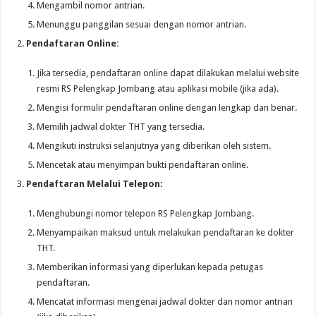
Mengambil nomor antrian.
Menunggu panggilan sesuai dengan nomor antrian.
Pendaftaran Online:
Jika tersedia, pendaftaran online dapat dilakukan melalui website
resmi RS Pelengkap Jombang atau aplikasi mobile (jika ada).
Mengisi formulir pendaftaran online dengan lengkap dan benar.
Memilih jadwal dokter THT yang tersedia.
Mengikuti instruksi selanjutnya yang diberikan oleh sistem.
Mencetak atau menyimpan bukti pendaftaran online.
Pendaftaran Melalui Telepon:
Menghubungi nomor telepon RS Pelengkap Jombang.
Menyampaikan maksud untuk melakukan pendaftaran ke dokter
THT.
Memberikan informasi yang diperlukan kepada petugas
pendaftaran.
Mencatat informasi mengenai jadwal dokter dan nomor antrian