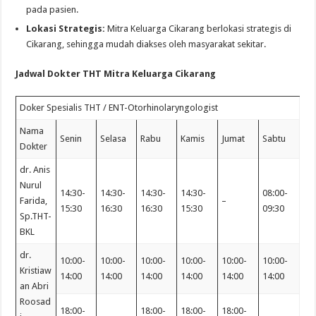
pada pasien.
Lokasi Strategis:
Mitra Keluarga Cikarang berlokasi strategis di
Cikarang, sehingga mudah diakses oleh masyarakat sekitar.
Jadwal Dokter THT Mitra Keluarga Cikarang
Doker Spesialis THT / ENT-Otorhinolaryngologist
Nama
Senin
Selasa
Rabu
Kamis
Jumat
Sabtu
Dokter
dr. Anis
Nurul
14:30-
14:30-
14:30-
14:30-
08:00-
Farida,
–
15:30
16:30
16:30
15:30
09:30
Sp.THT-
BKL
dr.
10:00-
10:00-
10:00-
10:00-
10:00-
10:00-
Kristiaw
14:00
14:00
14:00
14:00
14:00
14:00
an Abri
Roosad
18:00-
18:00-
18:00-
18:00-