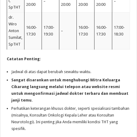
i,
–
–
20:00
20:00
20:00
20:00
SpTHT
dr.
Wiro
16:00-
17:00-
16:00-
16:00-
17:00-
Anton
–
17:30
19:30
17:30
17:30
18:30
Sumilat,
SpTHT
Catatan Penting:
Jadwal di atas dapat berubah sewaktu-waktu.
Sangat disarankan untuk menghubungi Mitra Keluarga
Cikarang langsung melalui telepon atau website resmi
untuk mengonfirmasi jadwal dokter terbaru dan membuat
janji temu.
Perhatikan keterangan khusus dokter, seperti spesialisasi tambahan
(misalnya, Konsultan Onkologi Kepala Leher atau Konsultan
Neurotologi). Ini penting jika Anda memiliki kondisi THT yang
spesifik.