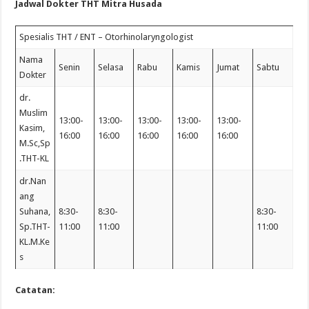
Jadwal Dokter THT Mitra Husada
Spesialis THT / ENT – Otorhinolaryngologist
Nama
Senin
Selasa
Rabu
Kamis
Jumat
Sabtu
Dokter
dr.
Muslim
13:00-
13:00-
13:00-
13:00-
13:00-
Kasim,
16:00
16:00
16:00
16:00
16:00
M.Sc,Sp
.THT-KL
dr.Nan
ang
Suhana,
8:30-
8:30-
8:30-
Sp.THT-
11:00
11:00
11:00
KL.M.Ke
s
Catatan: