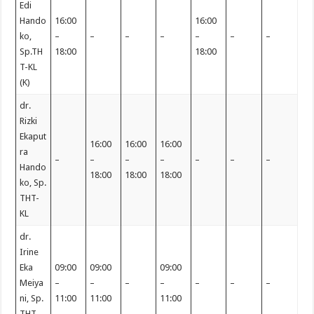
Edi
Hando
16:00
16:00
ko,
–
–
–
–
–
–
–
Sp.TH
18:00
18:00
T-KL
(K)
dr.
Rizki
Ekaput
16:00
16:00
16:00
ra
–
–
–
–
–
–
–
Hando
18:00
18:00
18:00
ko, Sp.
THT-
KL
dr.
Irine
Eka
09:00
09:00
09:00
Meiya
–
–
–
–
–
–
–
ni, Sp.
11:00
11:00
11:00
THT-