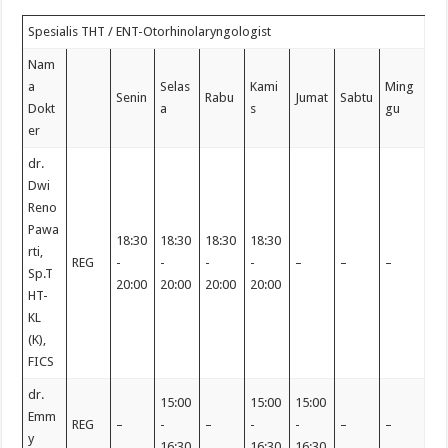
Spesialis THT / ENT-Otorhinolaryngologist
Nam
a
Selas
Kami
Ming
Senin
Rabu
Jumat
Sabtu
Dokt
a
s
gu
er
dr.
Dwi
Reno
Pawa
18:30
18:30
18:30
18:30
rti,
REG
-
-
-
-
–
–
–
Sp.T
20:00
20:00
20:00
20:00
HT-
KL
(K),
FICS
dr.
15:00
15:00
15:00
Emm
REG
–
-
–
-
-
–
–
y
16:30
16:30
16:30