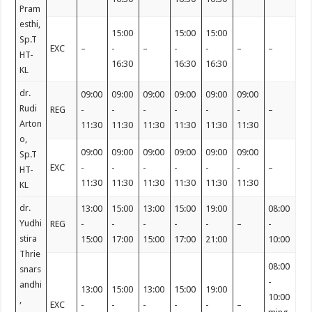
Pram
esthi,
15:00
15:00
15:00
Sp.T
EXC
–
-
–
-
-
–
–
HT-
16:30
16:30
16:30
KL
dr.
09:00
09:00
09:00
09:00
09:00
09:00
Rudi
REG
-
-
-
-
-
-
–
Arton
11:30
11:30
11:30
11:30
11:30
11:30
o,
09:00
09:00
09:00
09:00
09:00
09:00
Sp.T
EXC
-
-
-
-
-
-
–
HT-
11:30
11:30
11:30
11:30
11:30
11:30
KL
dr.
13:00
15:00
13:00
15:00
19:00
08:00
Yudhi
REG
-
-
-
-
-
–
-
stira
15:00
17:00
15:00
17:00
21:00
10:00
Thrie
08:00
snars
-
andhi
13:00
15:00
13:00
15:00
19:00
10:00
,
EXC
-
-
-
-
-
–