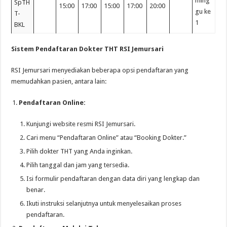
ming
SpTH
15:00
17:00
15:00
17:00
20:00
gu ke
T-
1
BKL
Sistem Pendaftaran Dokter THT RSI Jemursari
RSI Jemursari menyediakan beberapa opsi pendaftaran yang
memudahkan pasien, antara lain:
Pendaftaran Online:
Kunjungi website resmi RSI Jemursari.
Cari menu “Pendaftaran Online” atau “Booking Dokter.”
Pilih dokter THT yang Anda inginkan.
Pilih tanggal dan jam yang tersedia.
Isi formulir pendaftaran dengan data diri yang lengkap dan
benar.
Ikuti instruksi selanjutnya untuk menyelesaikan proses
pendaftaran.