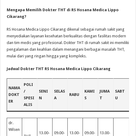
Mengapa Memilih Dokter THT di RS Hosana Medica Lippo
Cikarang?
RS Hosana Medica Lippo Cikarang dikenal sebagai rumah sakit yang
menyediakan layanan kesehatan berkualitas dengan fasilitas modern
dan tim medis yang profesional. Dokter THT di rumah sakit ini memiliki
pengalaman dan keahlian dalam menangani berbagai masalah THT,
mulai dari yang ringan hingga yang kompleks.
Jadwal Dokter THT RS Hosana Medica Lippo Cikarang
POLI
NAMA
/
SENI
SELAS
KAMI
JUMA
SABT
DOKT
RABU
SPESI
N
A
S
T
U
ER
ALIS
dr.
Wilsen
13.00-
09.00-
13.00-
09.00-
13.00-