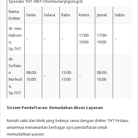
Spesialis THT /ENT-Otorhinolaryngologist
Nama
Senin
Selasa
Rabu
Kamis
Jumat
Sabtu
Dokter
dr. Hari
Hakson
17:00-
17:00-
–
–
–
–
o,
19:00
19:00
Sp.THT
dr.
Sofiatu
n
08:00-
13:00-
08:00-
–
–
Nurhud
10:00
15:00
10:00
a,
Sp.THT
Sistem Pendaftaran: Kemudahan Akses Layanan
Rumah sakit dan klinik yang bekerja sama dengan dokter THT Firdaus
umumnya menawarkan berbagai opsi pendaftaran untuk
memudahkan pasien: