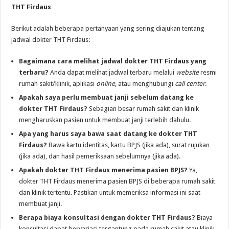
THT Firdaus
Berikut adalah beberapa pertanyaan yang sering diajukan tentang
jadwal dokter THT Firdaus:
Bagaimana cara melihat jadwal dokter THT Firdaus yang
terbaru?
Anda dapat melihat jadwal terbaru melalui
website
resmi
rumah sakit/klinik, aplikasi
online
, atau menghubungi
call center
.
Apakah saya perlu membuat janji sebelum datang ke
dokter THT Firdaus?
Sebagian besar rumah sakit dan klinik
mengharuskan pasien untuk membuat janji terlebih dahulu.
Apa yang harus saya bawa saat datang ke dokter THT
Firdaus?
Bawa kartu identitas, kartu BPJS (jika ada), surat rujukan
(jika ada), dan hasil pemeriksaan sebelumnya (jika ada).
Apakah dokter THT Firdaus menerima pasien BPJS?
Ya,
dokter THT Firdaus menerima pasien BPJS di beberapa rumah sakit
dan klinik tertentu. Pastikan untuk memeriksa informasi ini saat
membuat janji.
Berapa biaya konsultasi dengan dokter THT Firdaus?
Biaya
konsultasi dapat bervariasi tergantung pada rumah sakit atau klinik.