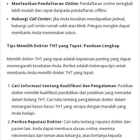
Manfaatkan Pendaftaran
Online
:
Pendaftaran
online
seringkali
lebih mudah dan cepat daripada pendaftaran
offline
.
Hubungi
Call Center
:
Jika Anda kesulitan mendapatkan jadwal,
hubungi
call center
rumah sakit atau klinik. Petugas mungkin dapat
membantu Anda menemukan solusi.
Tips Memilih Dokter THT yang Tepat: Panduan Lengkap
Memilih dokter THT yang tepat adalah keputusan penting yang dapat
memengaruhi kesehatan Anda. Berikut adalah beberapa tips untuk
membantu Anda memilih dokter THT yang tepat:
Cari Informasi tentang Kualifikasi dan Pengalaman:
Pastikan
dokter memiliki kualifikasi pendidikan dan pelatihan yang memadai
dalam bidang THT. Cari tahu tentang pengalaman dokter dalam
menangani kasus-kasus THT yang serupa dengan masalah yang
Anda hadapi.
Periksa Reputasi Dokter:
Cari tahu tentang reputasi dokter dari
pasien lain. Anda dapat membaca ulasan
online
, meminta
rekomendasi dari teman atau keluarga, atau bertanya kepada