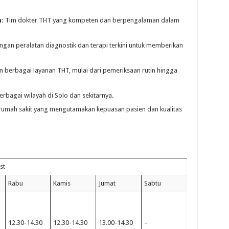
:
Tim dokter THT yang kompeten dan berpengalaman dalam
gan peralatan diagnostik dan terapi terkini untuk memberikan
berbagai layanan THT, mulai dari pemeriksaan rutin hingga
rbagai wilayah di Solo dan sekitarnya.
rumah sakit yang mengutamakan kepuasan pasien dan kualitas
st
Rabu
Kamis
Jumat
Sabtu
12.30-14.30
12.30-14.30
13.00-14.30
–