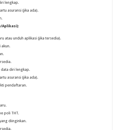
iri lengkap.
rtu asuransi (jika ada).
n.
Aplikasi):
u atau unduh aplikasi (jika tersedia).
i akun.
an.
rsedia.
data diri lengkap.
rtu asuransi (jika ada).
kti pendaftaran.
aru.
e poli THT.
yang diinginkan.
rsedia.