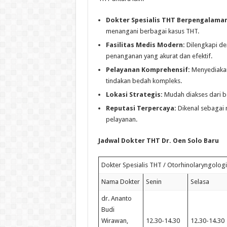
Dokter Spesialis THT Berpengalaman
menangani berbagai kasus THT.
Fasilitas Medis Modern:
Dilengkapi den
penanganan yang akurat dan efektif.
Pelayanan Komprehensif:
Menyediakan 
tindakan bedah kompleks.
Lokasi Strategis:
Mudah diakses dari be
Reputasi Terpercaya:
Dikenal sebagai 
pelayanan.
Jadwal Dokter THT Dr. Oen Solo Baru
Dokter Spesialis THT / Otorhinolaryngologi
Nama Dokter
Senin
Selasa
dr. Ananto
Budi
Wirawan,
12.30-14.30
12.30-14.30