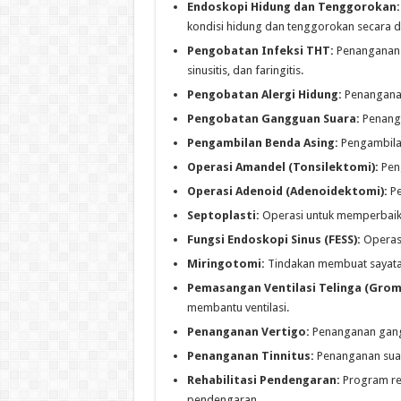
Endoskopi Hidung dan Tenggorokan:
kondisi hidung dan tenggorokan secara de
Pengobatan Infeksi THT:
Penanganan in
sinusitis, dan faringitis.
Pengobatan Alergi Hidung:
Penanganan 
Pengobatan Gangguan Suara:
Penanga
Pengambilan Benda Asing:
Pengambilan
Operasi Amandel (Tonsilektomi):
Pen
Operasi Adenoid (Adenoidektomi):
Pe
Septoplasti:
Operasi untuk memperbaik
Fungsi Endoskopi Sinus (FESS):
Operasi
Miringotomi:
Tindakan membuat sayatan
Pemasangan Ventilasi Telinga (Gro
membantu ventilasi.
Penanganan Vertigo:
Penanganan gang
Penanganan Tinnitus:
Penanganan suara
Rehabilitasi Pendengaran:
Program re
pendengaran.