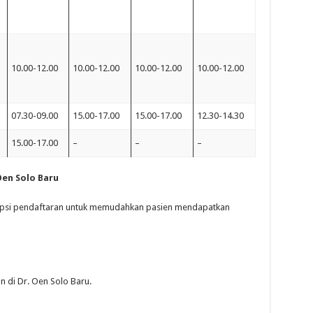
10.00-12.00
10.00-12.00
10.00-12.00
10.00-12.00
07.30-09.00
15.00-17.00
15.00-17.00
12.30-14.30
15.00-17.00
–
–
–
Oen Solo Baru
opsi pendaftaran untuk memudahkan pasien mendapatkan
 di Dr. Oen Solo Baru.