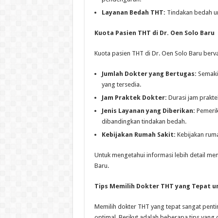
Layanan Bedah THT:
Tindakan bedah un
Kuota Pasien THT di Dr. Oen Solo Baru
Kuota pasien THT di Dr. Oen Solo Baru berva
Jumlah Dokter yang Bertugas:
Semakin
yang tersedia.
Jam Praktek Dokter:
Durasi jam prakte
Jenis Layanan yang Diberikan:
Pemerik
dibandingkan tindakan bedah.
Kebijakan Rumah Sakit:
Kebijakan rumah
Untuk mengetahui informasi lebih detail me
Baru.
Tips Memilih Dokter THT yang Tepat u
Memilih dokter THT yang tepat sangat pen
optimal. Berikut adalah beberapa tips yang