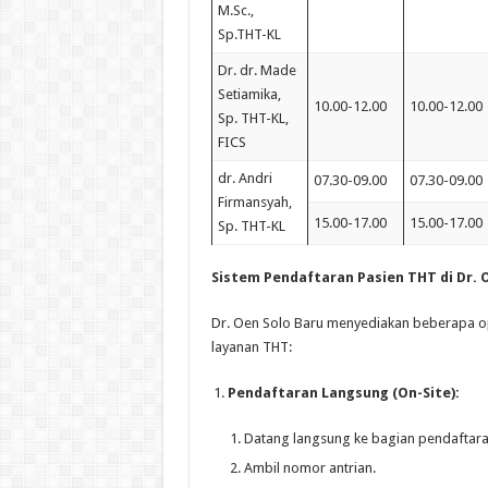
M.Sc.,
Sp.THT-KL
Dr. dr. Made
Setiamika,
10.00-12.00
10.00-12.00
Sp. THT-KL,
FICS
dr. Andri
07.30-09.00
07.30-09.00
Firmansyah,
15.00-17.00
15.00-17.00
Sp. THT-KL
Sistem Pendaftaran Pasien THT di Dr. 
Dr. Oen Solo Baru menyediakan beberapa 
layanan THT:
Pendaftaran Langsung (On-Site):
Datang langsung ke bagian pendaftaran
Ambil nomor antrian.