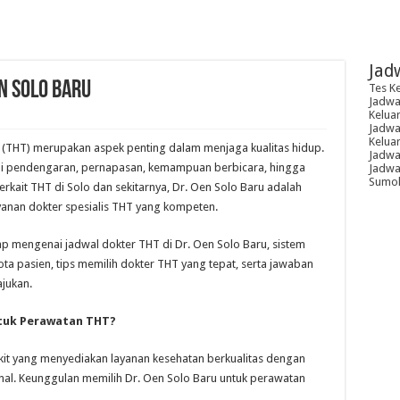
Jad
n Solo Baru
Tes K
Jadwal
Kelua
Jadwal
Kelua
 (THT) merupakan aspek penting dalam menjaga kualitas hidup.
Jadwa
i pendengaran, pernapasan, kemampuan berbicara, hingga
Jadwal
Sumoh
terkait THT di Solo dan sekitarnya, Dr. Oen Solo Baru adalah
yanan dokter spesialis THT yang kompeten.
ap mengenai jadwal dokter THT di Dr. Oen Solo Baru, sistem
ota pasien, tips memilih dokter THT yang tepat, serta jawaban
jukan.
ntuk Perawatan THT?
kit yang menyediakan layanan kesehatan berkualitas dengan
nal. Keunggulan memilih Dr. Oen Solo Baru untuk perawatan