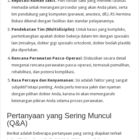
Reputasi Rumah Sakit:
Pilih rumah sakit yang memiliki fasilitas
memadai untuk menangani prosedur yang akan Anda jalani, serta
tim pendukung yang kompeten (perawat, anestesi, dll.). RS Hermina
Bekasi dikenal dengan fasilitas dan standar pelayanannya.
Pendekatan Tim (Multidisiplin):
Untuk kasus yang kompleks,
pertimbangkan apakah dokter bekerja dalam tim dengan spesialis
lain (misalnya, dokter gigi spesialis ortodonti, dokter bedah plastik)
jika diperlukan.
Rencana Perawatan Pasca-Operasi:
Diskusikan secara detail
mengenai rencana perawatan pasca-operasi, termasuk pemulihan,
rehabilitasi, dan potensi komplikasi.
Rasa Percaya dan Kenyamanan:
Ini adalah faktor yang sangat
subjektif tetapi penting. Anda perlu merasa yakin dan nyaman
dengan pilihan dokter Anda, karena ini akan memengaruhi
ketenangan pikiran Anda selama proses perawatan.
Pertanyaan yang Sering Muncul
(Q&A)
Berikut adalah beberapa pertanyaan yang sering diajukan terkait