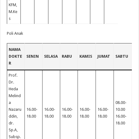
KFM,
M.Ke
s
Poli Anak
NAMA
DOKTE
SENIN
SELASA
RABU
KAMIS
JUMAT
SABTU
R
Prof.
Dr.
Heda
Melind
a
08.00-
Nazaru
16.00-
16.00-
16.00-
16.00-
16.00-
10.00
ddin,
18.00
18.00
18.00
18.00
18.00
16.00-
dr.
18.00
Sp.A,
Subsp.