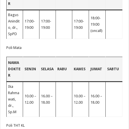
R
Bagus
18:00-
Anindit
17:00-
17:00-
17:00-
19:00
o, dr.,
19:00
19:00
19:00
(oncall)
SpPD
Poli Mata
NAMA
DOKTE
SENIN
SELASA
RABU
KAMIS
JUMAT
SABTU
R
Ika
Rahma
10.00 –
16.00 –
10.00 –
16.00 –
wati,
12.00
18.00
12.00
18.00
dr.,
Sp.M
Poli THT KL