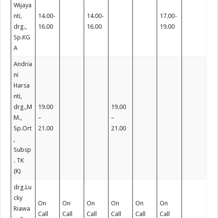
Wijaya
nti,
14.00-
14.00-
17.00-
drg.,
16.00
16.00
19.00
Sp.KG
A
Andria
ni
Harsa
nti,
drg.,M
19.00
19.00
M.,
–
–
Sp.Ort
21.00
21.00
,
Subsp
. TK
(K)
drg.Lu
cky
On
On
On
On
On
On
Riawa
Call
Call
Call
Call
Call
Call