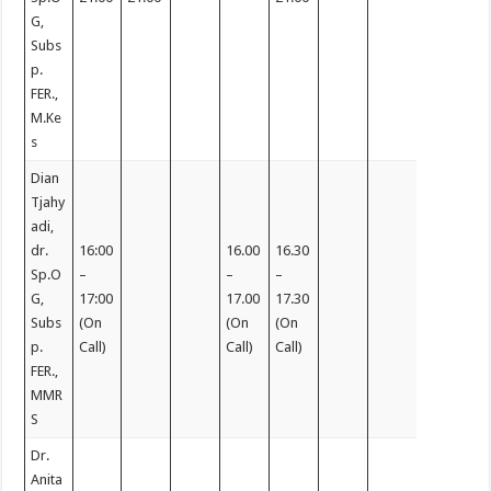
G,
Subs
p.
FER.,
M.Ke
s
Dian
Tjahy
adi,
dr.
16:00
16.00
16.30
Sp.O
–
–
–
G,
17:00
17.00
17.30
Subs
(On
(On
(On
p.
Call)
Call)
Call)
FER.,
MMR
S
Dr.
Anita