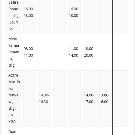
Safira
Isnae
16.00-
16.00-
ni.drg.
18.00
18.00
,Sp.Pr
os
Medi
Kamia
08.00-
11.00-
18.00-
Isman
11.00
14.00
20.00
to,
drg
Azzra
Mardh
ika
Nawa
14.00-
14.00-
13.00-
wi,
16.30
17.00
16.00
drg,
Sp.
KGA
Dian