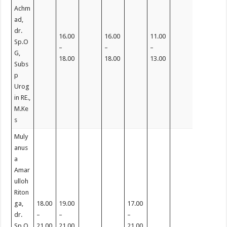
Achm
ad,
dr.
16.00
16.00
11.00
Sp.O
–
–
–
G,
18.00
18.00
13.00
Subs
p
Urog
in RE.,
M.Ke
s
Muly
anus
a
Amar
ulloh
Riton
ga,
18.00
19.00
17.00
dr.
–
–
–
Sp.O
21.00
21.00
21.00