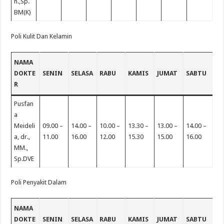
n.,Sp.
BM(K)
Poli Kulit Dan Kelamin
NAMA
DOKTE
SENIN
SELASA
RABU
KAMIS
JUMAT
SABTU
R
Pusfan
a
Meideli
09.00 –
14.00 –
10.00 –
13.30 –
13.00 –
14.00 –
a, dr.,
11.00
16.00
12.00
15.30
15.00
16.00
MM.,
Sp.DVE
Poli Penyakit Dalam
NAMA
DOKTE
SENIN
SELASA
RABU
KAMIS
JUMAT
SABTU