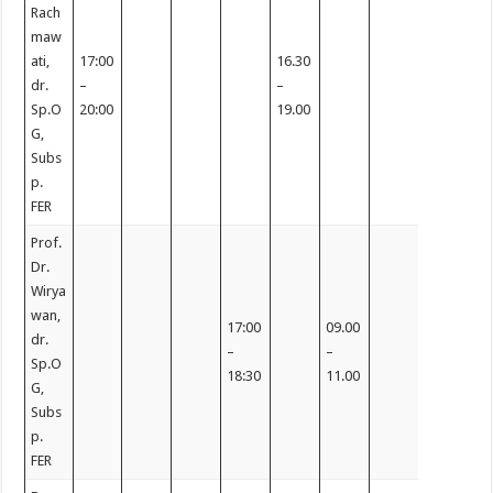
Rach
maw
ati,
17:00
16.30
dr.
–
–
Sp.O
20:00
19.00
G,
Subs
p.
FER
Prof.
Dr.
Wirya
wan,
17:00
09.00
dr.
–
–
Sp.O
18:30
11.00
G,
Subs
p.
FER