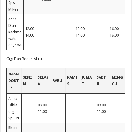
SpA.,
M.Kes
Anne
Dian
12.00-
12.00-
16.00 –
Rachma
14.00
14.00
18.00
wati,
dr., SpA
Gigi Dan Bedah Mulut
NAMA
SENI
SELAS
KAMI
JUMA
SABT
MING
DOKT
RABU
N
A
S
T
U
GU
ER
Anisa
Olifia.
09.00-
09.00-
drg.,
11.00
11.00
Sp.Ort
Rheni