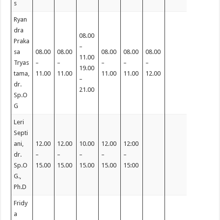
s
Ryan
dra
08.00
Praka
–
sa
08.00
08.00
08.00
08.00
08.00
11.00
Tryas
–
–
–
–
–
19.00
tama,
11.00
11.00
11.00
11.00
12.00
–
dr.
21.00
Sp.O
G
Leri
Septi
ani,
12.00
12.00
10.00
12.00
12:00
dr.
–
–
–
–
–
Sp.O
15.00
15.00
15.00
15.00
15:00
G.,
Ph.D
Fridy
a