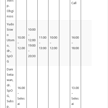
Subs
Call
p.
Obgi
nsos
Yudo
Sisw
10:00
o
–
10.00
11:00
10:00
16:00
Utom
12:00
–
–
–
–
o,
19:00
12.00
13:00
12:00
18:00
dr.,
–
SpO
20:30
G
Dani
Setia
wan,
dr.
16.00
13.00
SpO
–
–
G,
Seles
Seles
Subs
ai
ai
p.