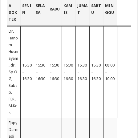
A
SENI
SELA
KAM
JUMA
SABT
MIN
RABU
DOK
N
SA
IS
T
U
GGU
TER
Dr.
Hano
m
Husni
Syam
, dr.
15:30
15:30
15:30
15:30
15.30
15.30
08:00
Sp.O
–
–
–
–
–
–
–
G,
16:30
16:30
16:30
16:30
16.30
16.30
10:00
Subs
p.
FER.,
M.Ke
s
Eppy
Darm
adi