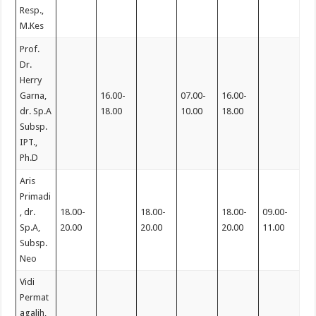
Resp.,
M.Kes
Prof.
Dr.
Herry
Garna,
16.00-
07.00-
16.00-
dr. Sp.A
18.00
10.00
18.00
Subsp.
IPT.,
Ph.D
Aris
Primadi
, dr.
18.00-
18.00-
18.00-
09.00-
Sp.A,
20.00
20.00
20.00
11.00
Subsp.
Neo
Vidi
Permat
agalih,