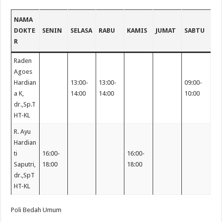
NAMA
DOKTE
SENIN
SELASA
RABU
KAMIS
JUMAT
SABTU
R
Raden
Agoes
Hardian
13:00-
13:00-
09:00-
a K,
14:00
14:00
10:00
dr.,Sp.T
HT-KL
R. Ayu
Hardian
ti
16:00-
16:00-
Saputri,
18:00
18:00
dr.,SpT
HT-KL
Poli Bedah Umum