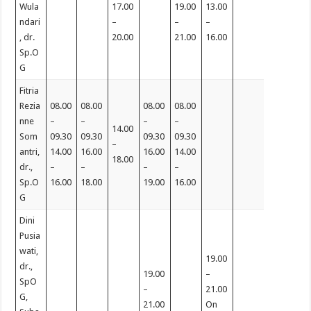
Wula
17.00
19.00
13.00
ndari
–
–
–
, dr.
20.00
21.00
16.00
Sp.O
G
Fitria
Rezia
08.00
08.00
08.00
08.00
nne
–
–
–
–
14.00
Som
09.30
09.30
09.30
09.30
–
antri,
14.00
16.00
16.00
14.00
18.00
dr.,
–
–
–
–
Sp.O
16.00
18.00
19.00
16.00
G
Dini
Pusia
wati,
19.00
dr.,
19.00
–
SpO
–
21.00
G,
21.00
On