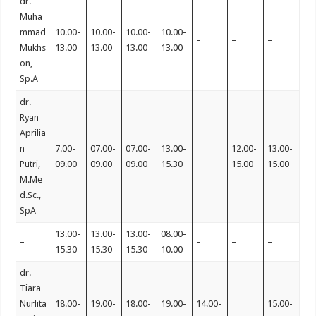
dr.
Muha
mmad
10.00-
10.00-
10.00-
10.00-
–
–
–
Mukhs
13.00
13.00
13.00
13.00
on,
Sp.A
dr.
Ryan
Aprilia
n
7.00-
07.00-
07.00-
13.00-
12.00-
13.00-
–
Putri,
09.00
09.00
09.00
15.30
15.00
15.00
M.Me
d.Sc.,
SpA
13.00-
13.00-
13.00-
08.00-
–
–
–
–
15.30
15.30
15.30
10.00
dr.
Tiara
Nurlita
18.00-
19.00-
18.00-
19.00-
14.00-
15.00-
–