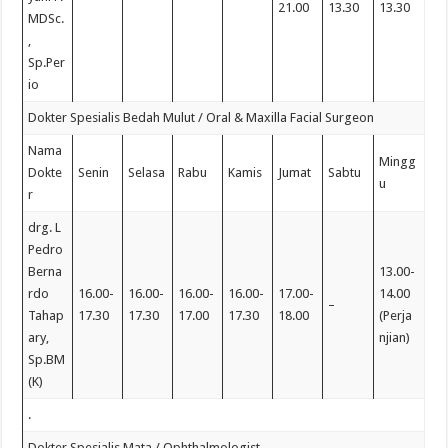
21.00
13.30
13.30
MDSc.
,
Sp.Per
io
Dokter Spesialis Bedah Mulut / Oral & Maxilla Facial Surgeon
Nama
Mingg
Dokte
Senin
Selasa
Rabu
Kamis
Jumat
Sabtu
u
r
drg. L
Pedro
Berna
13.00-
rdo
16.00-
16.00-
16.00-
16.00-
17.00-
14.00
–
Tahap
17.30
17.30
17.00
17.30
18.00
(Perja
ary,
njian)
Sp.BM
(K)
.
Dokter Spesialis Mata / Ophthalmologist