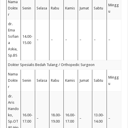
Nama
Mingg
Dokte
Senin
Selasa
Rabu
Kamis
Jumat
Sabtu
u
r
dr.
Ema
Sofian
14.00-
–
–
–
–
–
–
a
15.00
Askia,
Sp.BS
Dokter Spesialis Bedah Tulang / Orthopedic Surgeon
Nama
Mingg
Dokte
Senin
Selasa
Rabu
Kamis
Jumat
Sabtu
u
r
dr.
Aris
Hando
ko,
16.00-
18.00-
16.00-
13.00-
–
–
–
Sp.OT
17.00
19.00
17.00
14.00
(K) Hip