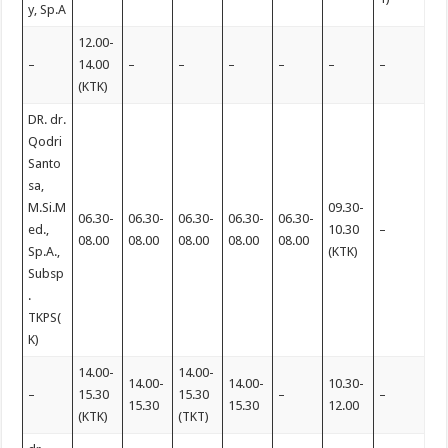
y, Sp.A
12.00-
–
14.00
–
–
–
–
–
–
(KTK)
DR. dr.
Qodri
Santo
sa,
M.Si.M
09.30-
06.30-
06.30-
06.30-
06.30-
06.30-
ed.,
10.30
–
08.00
08.00
08.00
08.00
08.00
Sp.A.,
(KTK)
Subsp
.
TKPS(
K)
14.00-
14.00-
14.00-
14.00-
10.30-
–
15.30
15.30
–
–
15.30
15.30
12.00
(KTK)
(TKT)