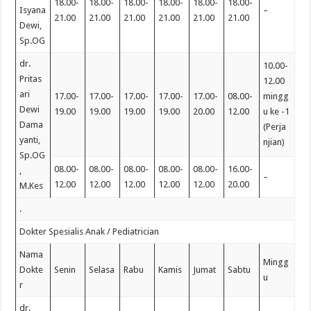
18.00-
18.00-
18.00-
18.00-
18.00-
18.00-
Isyana
–
21.00
21.00
21.00
21.00
21.00
21.00
Dewi,
Sp.OG
dr.
10.00-
Pritas
12.00
ari
17.00-
17.00-
17.00-
17.00-
17.00-
08.00-
mingg
Dewi
19.00
19.00
19.00
19.00
20.00
12.00
u ke -1
Dama
(Perja
yanti,
njian)
Sp.OG
08.00-
08.00-
08.00-
08.00-
08.00-
16.00-
,
–
12.00
12.00
12.00
12.00
12.00
20.00
M.Kes
.
Dokter Spesialis Anak / Pediatrician
Nama
Mingg
Dokte
Senin
Selasa
Rabu
Kamis
Jumat
Sabtu
u
r
dr.