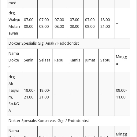
med
drg.
Wahyu
07.00-
07.00-
07.00-
07.00-
07.00-
18.00-
–
Molari
08.00
08.00
08.00
08.00
08.00
21.00
awan
Dokter Spesialis Gigi Anak / Pedodontist
Nama
Mingg
Dokte
Senin
Selasa
Rabu
Kamis
Jumat
Sabtu
u
r
drg.
Ali
Taqwi
18.00-
18.00-
08.00-
–
–
–
–
m,
21.00
21.00
11.00
Sp.KG
A
Dokter Spesialis Konservasi Gigi / Endodontist
Nama
Mingg