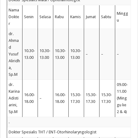
Nama
Mingg
Dokte
Senin
Selasa
Rabu
Kamis
Jumat
Sabtu
u
r
dr.
Ahma
d
10.30-
10.30-
10.30-
10.30-
Yusuf
–
–
–
13.00
13.00
13.00
13.00
Aliridh
a,
Sp.M
dr.
09.00-
Karina
11.00
16.00-
16.00-
15.30-
15.30-
15.30-
Adisti
–
(Ming
18.00
18.00
17.30
17.30
17.30
arini,
gu ke
Sp.M
2 & 4)
.
Dokter Spesialis THT / ENT-Otorhinolaryngologist