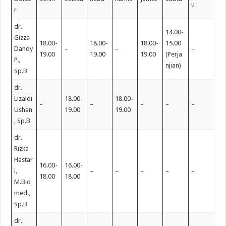
u
r
dr.
14.00-
Gizza
18.00-
18.00-
18.00-
15.00
Dandy
–
–
–
19.00
19.00
19.00
(Perja
P.,
njian)
Sp.B
dr.
Lizaldi
18.00-
18.00-
–
–
–
–
–
Ushan
19.00
19.00
, Sp.B
dr.
Rizka
Hastar
16.00-
16.00-
i,
–
–
–
–
–
18.00
18.00
M.Bio
med.,
Sp.B
dr.