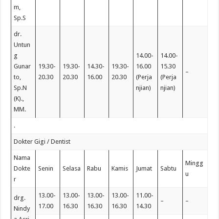
m,
Sp.S
dr.
Untun
g
14.00-
14.00-
Gunar
19.30-
19.30-
14.30-
19.30-
16.00
15.30
–
to,
20.30
20.30
16.00
20.30
(Perja
(Perja
Sp.N
njian)
njian)
(K).,
MM.
.
Dokter Gigi / Dentist
Nama
Mingg
Dokte
Senin
Selasa
Rabu
Kamis
Jumat
Sabtu
u
r
13.00-
13.00-
13.00-
13.00-
11.00-
drg.
–
–
17.00
16.30
16.30
16.30
14.30
Nindy