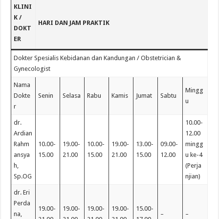
KLINI
K /
HARI DAN JAM PRAKTIK
DOKT
ER
Dokter Spesialis Kebidanan dan Kandungan / Obstetrician &
Gynecologist
Nama
Mingg
Dokte
Senin
Selasa
Rabu
Kamis
Jumat
Sabtu
u
r
dr.
10.00-
Ardian
12.00
Rahm
10.00-
19.00-
10.00-
19.00-
13.00-
09.00-
mingg
ansya
15.00
21.00
15.00
21.00
15.00
12.00
u ke-4
h,
(Perja
Sp.OG
njian)
dr. Eri
Perda
19.00-
19.00-
19.00-
19.00-
15.00-
na,
–
–