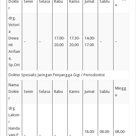
Dokte
Senin
Selasa
Rabu
Kamis
Jumat
Sabtu
u
r
drg.
Victori
a
Dewa
17.00-
17.30-
14.00-
–
–
–
–
nti
20.00
20.00
17.00
Arifian
a,
Sp.Ort
Dokter Spesialis Jaringan Penyangga Gigi / Periodontist
Nama
Mingg
Dokte
Senin
Selasa
Rabu
Kamis
Jumat
Sabtu
u
r
drg.
Laksm
i
Handa
18.00-
08.00-
08.00-
yani P.
–
–
–
–