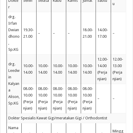
Dokte
Senin
Selasa
Rabu
Kamis
Jumat
Sabtu
u
r
drg.
Irfan
Dwian
19.30-
18.00-
14.00-
–
–
–
–
dhono
21.00
21.00
17.00
,
Sp.KG
12.00-
12.00-
drg.
10.00-
10.00-
10.00-
10.00-
10.00-
14.00
13.00
Leedw
14.00
14.00
14.00
14.00
14.00
(Perja
(Perja
in
njian)
njian)
Kalyan
08.00-
08.00-
08.00-
08.00-
08.00-
a
10.00
10.00
10.00
10.00
10.00
Alison,
–
–
(Perja
(Perja
(Perja
(Perja
(Perja
Sp.KG
njian)
njian)
njian)
njian)
njian)
Dokter Spesialis Kawat Gigi/meratakan Gigi / Orthodontist
Nama
Mingg