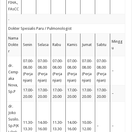
FIHA.,
FAsCC
.
Dokter Spesialis Paru / Pulmonologist
Nama
Mingg
Dokte
Senin
Selasa
Rabu
Kamis
Jumat
Sabtu
u
r
07.00-
07.00-
07.00-
07.00-
07.00-
07.00-
dr.
08.00
08.00
08.00
08.00
08.00
08.00
–
Cemp
(Perja
(Perja
(Perja
(Perja
(Perja
(Perja
aka
njian)
njian)
njian)
njian)
njian)
njian)
Nova,
17.00-
17.00-
17.00-
17.00-
17.00-
17.00-
Sp.P
–
20.00
20.00
20.00
20.00
20.00
20.00
dr.
Joko
Susilo.
11.30-
14.00-
11.30-
14.00-
10.00-
Sp.P(K
–
–
13.30
16.00
13.30
16.00
12.00