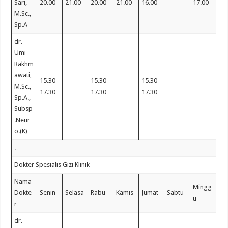
Sari,
20.00
21.00
20.00
21.00
16.00
17.00
M.Sc.,
Sp.A
dr.
Umi
Rakhm
awati,
15.30-
15.30-
15.30-
M.Sc.,
–
–
–
–
17.30
17.30
17.30
Sp.A.,
Subsp
.Neur
o.(K)
.
Dokter Spesialis Gizi Klinik
Nama
Mingg
Dokte
Senin
Selasa
Rabu
Kamis
Jumat
Sabtu
u
r
dr.