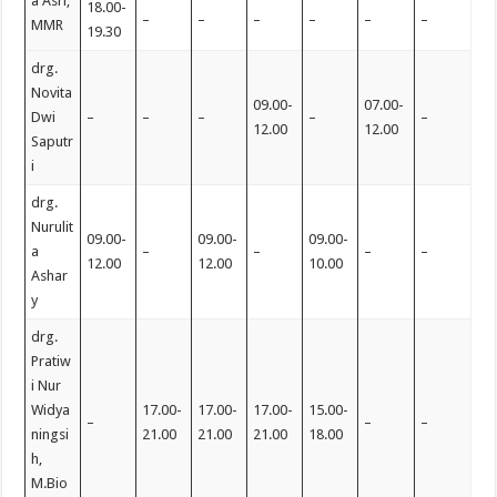
a Asri,
18.00-
–
–
–
–
–
–
MMR
19.30
drg.
Novita
09.00-
07.00-
Dwi
–
–
–
–
–
12.00
12.00
Saputr
i
drg.
Nurulit
09.00-
09.00-
09.00-
a
–
–
–
–
12.00
12.00
10.00
Ashar
y
drg.
Pratiw
i Nur
Widya
17.00-
17.00-
17.00-
15.00-
–
–
–
ningsi
21.00
21.00
21.00
18.00
h,
M.Bio