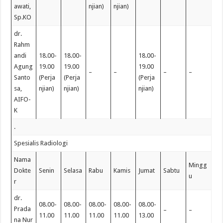
awati,
njian)
njian)
Sp.KO
dr.
Rahm
andi
18.00-
18.00-
18.00-
Agung
19.00
19.00
19.00
–
–
–
–
Santo
(Perja
(Perja
(Perja
sa,
njian)
njian)
njian)
AIFO-
K
.
Spesialis Radiologi
Nama
Mingg
Dokte
Senin
Selasa
Rabu
Kamis
Jumat
Sabtu
u
r
dr.
08.00-
08.00-
08.00-
08.00-
08.00-
Prada
–
–
11.00
11.00
11.00
11.00
13.00
na Nur