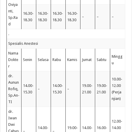
Oviya
nti,
16.30-
16.30-
16.30-
16.30-
–
–
–
Sp.Ra
18.30
18.30
18.30
18.30
d
.
Spesialis Anestesi
Nama
Mingg
Dokte
Senin
Selasa
Rabu
Kamis
Jumat
Sabtu
u
r
dr.
10.00-
Aunun
14.00-
14.00-
19.00-
19.00-
12.00
Rofiq,
–
–
15.30
15.30
21.00
21.00
(Perja
Sp.An-
njian)
TI
dr.
Iwan
12.00-
Dwi
14.00-
19.00-
14.00-
16.00-
14.00
Cahyo
–
–