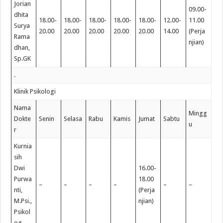
Jorian
09.00-
dhita
18.00-
18.00-
18.00-
18.00-
18.00-
12.00-
11.00
Surya
20.00
20.00
20.00
20.00
20.00
14.00
(Perja
Rama
njian)
dhan,
Sp.GK
.
Klinik Psikologi
Nama
Mingg
Dokte
Senin
Selasa
Rabu
Kamis
Jumat
Sabtu
u
r
Kurnia
sih
Dwi
16.00-
Purwa
18.00
–
–
–
–
–
–
nti,
(Perja
M.Psi.,
njian)
Psikol
og