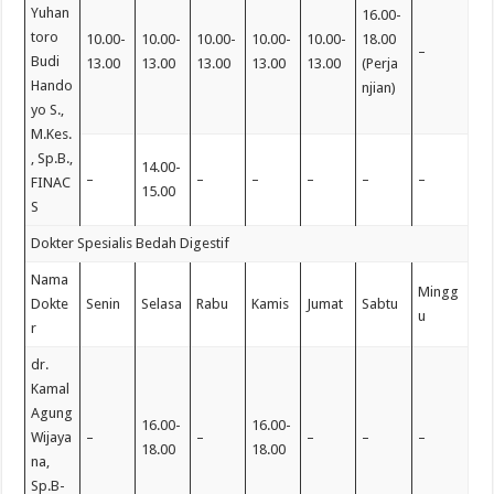
Yuhan
16.00-
toro
10.00-
10.00-
10.00-
10.00-
10.00-
18.00
–
Budi
13.00
13.00
13.00
13.00
13.00
(Perja
Hando
njian)
yo S.,
M.Kes.
, Sp.B.,
14.00-
–
–
–
–
–
–
FINAC
15.00
S
Dokter Spesialis Bedah Digestif
Nama
Mingg
Dokte
Senin
Selasa
Rabu
Kamis
Jumat
Sabtu
u
r
dr.
Kamal
Agung
16.00-
16.00-
Wijaya
–
–
–
–
–
18.00
18.00
na,
Sp.B-