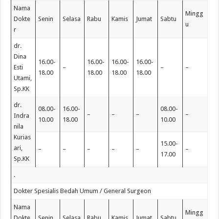
Nama
Mingg
Dokte
Senin
Selasa
Rabu
Kamis
Jumat
Sabtu
u
r
dr.
Dina
16.00-
16.00-
16.00-
16.00-
Esti
–
–
–
18.00
18.00
18.00
18.00
Utami,
Sp.KK
dr.
08.00-
16.00-
08.00-
–
–
–
–
Indra
10.00
18.00
10.00
nila
Kurias
15.00-
ari,
–
–
–
–
–
–
17.00
Sp.KK
.
Dokter Spesialis Bedah Umum / General Surgeon
Nama
Mingg
Dokte
Senin
Selasa
Rabu
Kamis
Jumat
Sabtu