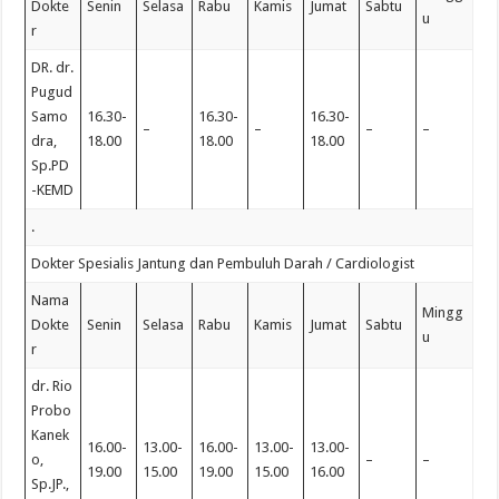
Dokte
Senin
Selasa
Rabu
Kamis
Jumat
Sabtu
u
r
DR. dr.
Pugud
Samo
16.30-
16.30-
16.30-
–
–
–
–
dra,
18.00
18.00
18.00
Sp.PD
-KEMD
.
Dokter Spesialis Jantung dan Pembuluh Darah / Cardiologist
Nama
Mingg
Dokte
Senin
Selasa
Rabu
Kamis
Jumat
Sabtu
u
r
dr. Rio
Probo
Kanek
16.00-
13.00-
16.00-
13.00-
13.00-
o,
–
–
19.00
15.00
19.00
15.00
16.00
Sp.JP.,