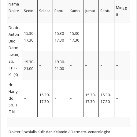
Nama
Mingg
Dokte
Senin
Selasa
Rabu
Kamis
Jumat
Sabtu
u
r
Dr. dr.
15.30-
15.30-
15.30-
Anton
–
–
–
–
17.30
17.30
17.30
Budi
Darm
awan,
Sp.
19.30-
19.30-
–
–
–
–
–
THT-
21.00
21.00
KL (K)
dr.
Hariyu
15.30-
15.30-
15.30-
do,
–
–
–
–
17.30
17.30
17.30
Sp.TH
T-KL
.
Dokter Spesialis Kulit dan Kelamin / Dermato-Venerologist