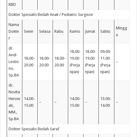
KBD
Dokter Spesialis Bedah Anak / Pediatric Surgeon
Nama
Mingg
Dokte
Senin
Selasa
Rabu
Kamis
Jumat
Sabtu
u
r
dr.
18.00-
18.00-
09.00-
Andi
18.00-
18.00-
18.00-
19.00
19.00
11.00
Lestio
–
20.00
20.00
20.00
(Perja
(Perja
(Perja
no,
njian)
njian)
njian)
Sp.BA
dr.
Novita
Herow
14.00-
14.00-
13.00-
–
–
–
–
ati,
15.00
15.00
14.00
MM.,
Sp.BA
Dokter Spesialis Bedah Saraf