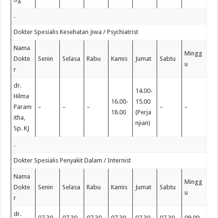
.
Dokter Spesialis Kesehatan Jiwa / Psychiatrist
Nama
Mingg
Dokte
Senin
Selasa
Rabu
Kamis
Jumat
Sabtu
u
r
dr.
14.00-
Hilma
16.00-
15.00
Param
–
–
–
–
–
18.00
(Perja
itha,
njian)
Sp. KJ
.
Dokter Spesialis Penyakit Dalam / Internist
Nama
Mingg
Dokte
Senin
Selasa
Rabu
Kamis
Jumat
Sabtu
u
r
dr.
07.30-
07.30-
07.30-
07.30-
07.30-
07.30-
09.00-