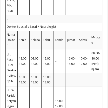
) Onk,
MH,
FISR
.
Dokter Spesialis Saraf / Neurologist
Nama
Mingg
Dokte
Senin
Selasa
Rabu
Kamis
Jumat
Sabtu
u
r
08.00-
dr.
12.00-
09.00-
12.00-
16.00-
10.00-
10.00
Resa
–
14.00
12.00
14.00
18.00
12.00
(Perja
Budi
njian)
Deskia
nditya,
16.00-
16.00-
16.00-
–
–
–
–
Sp.N
18.00
18.00
18.00
dr. Siti
Farida
Setyan
15.00-
–
–
–
–
–
–
ingru
17.00