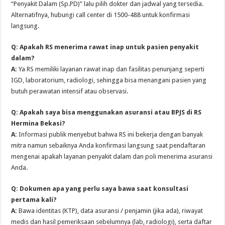
“Penyakit Dalam (Sp.PD)” lalu pilih dokter dan jadwal yang tersedia.
Alternatifnya, hubungi call center di 1500-488 untuk konfirmasi
langsung.
Q: Apakah RS menerima rawat inap untuk pasien penyakit
dalam?
A:
Ya RS memiliki layanan rawat inap dan fasilitas penunjang seperti
IGD, laboratorium, radiologi, sehingga bisa menangani pasien yang
butuh perawatan intensif atau observasi.
Q: Apakah saya bisa menggunakan asuransi atau BPJS di RS
Hermina Bekasi?
A:
Informasi publik menyebut bahwa RS ini bekerja dengan banyak
mitra namun sebaiknya Anda konfirmasi langsung saat pendaftaran
mengenai apakah layanan penyakit dalam dan poli menerima asuransi
Anda.
Q: Dokumen apa yang perlu saya bawa saat konsultasi
pertama kali?
A:
Bawa identitas (KTP), data asuransi / penjamin (jika ada), riwayat
medis dan hasil pemeriksaan sebelumnya (lab, radiologi), serta daftar