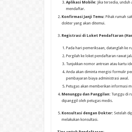
Aplikasi Mobile:
Jika tersedia, unduh 
mendaftar.
Konfirmasi Janji Temu:
Pihak rumah sak
dokter yang akan ditemui.
Registrasi di Loket Pendaftaran (Hari
Pada hari pemeriksaan, datanglah ke ru
Pergilah ke loket pendaftaran rawat jalan
Tunjukkan nomor antrean atau kartu ide
Anda akan diminta mengisi formulir p
pembayaran biaya administrasi awal.
Petugas akan memberikan informasi men
Menunggu dan Panggilan:
Tunggu di ru
dipanggil oleh petugas medis.
Konsultasi dengan Dokter:
Setelah di
melakukan konsultasi.
Tips untuk Pendaftaran: