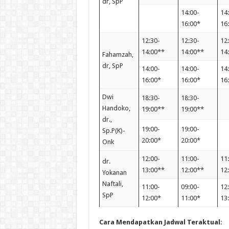
dr, SpP
14:00-
14
16:00*
16
12:30-
12:30-
12
14:00**
14:00**
14
Fahamzah,
dr, SpP
14:00-
14:00-
14
16:00*
16:00*
16
Dwi
18:30-
18:30-
Handoko,
19:00**
19:00**
dr.,
19:00-
19:00-
Sp.P(K)-
20:00*
20:00*
Onk
12:00-
11:00-
11
dr.
13:00**
12:00**
12
Yokanan
Naftali,
11:00-
09:00-
12
SpP
12:00*
11:00*
13
Cara Mendapatkan Jadwal Teraktual: