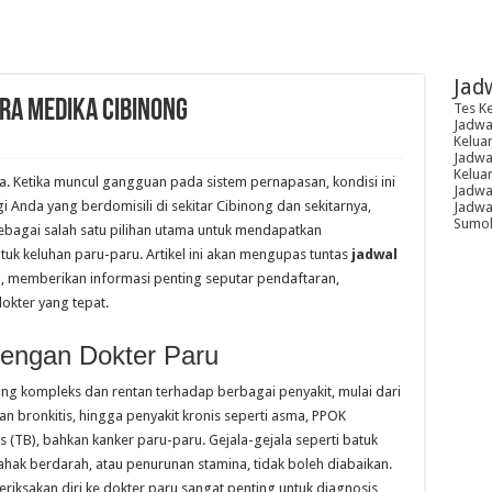
Jad
ra Medika Cibinong
Tes K
Jadwal
Kelua
Jadwal
Kelua
. Ketika muncul gangguan pada sistem pernapasan, kondisi ini
Jadwa
 Anda yang berdomisili di sekitar Cibinong dan sekitarnya,
Jadwal
Sumoh
ebagai salah satu pilihan utama untuk mendapatkan
uk keluhan paru-paru. Artikel ini akan mengupas tuntas
jadwal
g
, memberikan informasi penting seputar pendaftaran,
dokter yang tepat.
dengan Dokter Paru
ng kompleks dan rentan terhadap berbagai penyakit, mulai dari
dan bronkitis, hingga penyakit kronis seperti asma, PPOK
is (TB), bahkan kanker paru-paru. Gejala-gejala seperti batuk
ahak berdarah, atau penurunan stamina, tidak boleh diabaikan.
riksakan diri ke dokter paru sangat penting untuk diagnosis