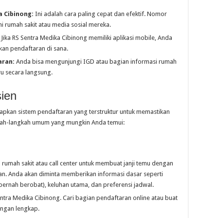
a Cibinong:
Ini adalah cara paling cepat dan efektif. Nomor
mi rumah sakit atau media sosial mereka.
Jika RS Sentra Medika Cibinong memiliki aplikasi mobile, Anda
an pendaftaran di sana.
aran:
Anda bisa mengunjungi IGD atau bagian informasi rumah
u secara langsung.
ien
pkan sistem pendaftaran yang terstruktur untuk memastikan
ngkah-langkah umum yang mungkin Anda temui:
umah sakit atau call center untuk membuat janji temu dengan
kan. Anda akan diminta memberikan informasi dasar seperti
ernah berobat), keluhan utama, dan preferensi jadwal.
ntra Medika Cibinong. Cari bagian pendaftaran online atau buat
dengan lengkap.