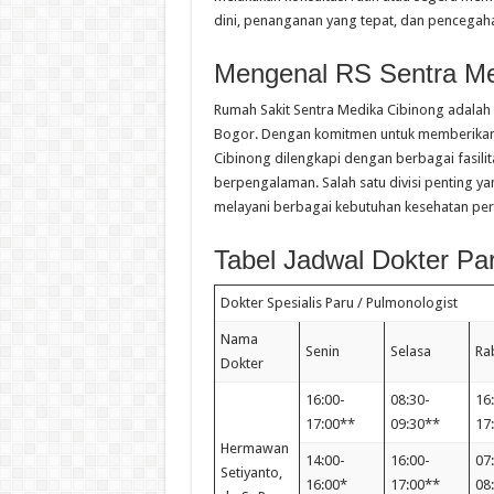
dini, penanganan yang tepat, dan pencegahan
Mengenal RS Sentra Me
Rumah Sakit Sentra Medika Cibinong adalah s
Bogor. Dengan komitmen untuk memberikan p
Cibinong dilengkapi dengan berbagai fasili
berpengalaman. Salah satu divisi penting yan
melayani berbagai kebutuhan kesehatan per
Tabel Jadwal Dokter Pa
Dokter Spesialis Paru / Pulmonologist
Nama
Senin
Selasa
Ra
Dokter
16:00-
08:30-
16
17:00**
09:30**
17
Hermawan
14:00-
16:00-
07
Setiyanto,
16:00*
17:00**
08