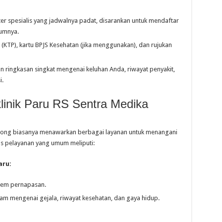
r spesialis yang jadwalnya padat, disarankan untuk mendaftar
umnya.
 (KTP), kartu BPJS Kesehatan (jika menggunakan), dan rujukan
n ringkasan singkat mengenai keluhan Anda, riwayat penyakit,
i.
klinik Paru RS Sentra Medika
binong biasanya menawarkan berbagai layanan untuk menangani
is pelayanan yang umum meliputi:
aru:
stem pernapasan.
 mengenai gejala, riwayat kesehatan, dan gaya hidup.