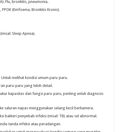
): Flu, bronkitis, pneumonia.
 PPOK (Emfisema, Bronkitis Kronis).
misal: Sleep Apnea).
:
Untuk melihat kondisi umum paru-paru.
 paru-paru yang lebih detail.
ur kapasitas dan fungsi paru-paru, penting untuk diagnosis
ke saluran napas menggunakan selang kecil berkamera.
i bakteri penyebab infeksi (misal: TB) atau sel abnormal.
anda-tanda infeksi atau peradangan.
perlukan untuk mengevaluasi kondisi jantung yang mungkin