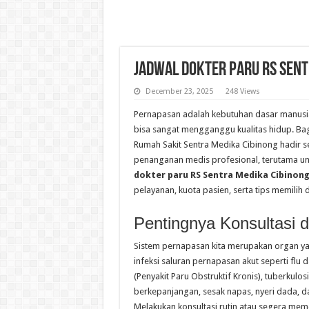
Jadwal Dokter Paru RS Sent
December 23, 2025
248 Views
Pernapasan adalah kebutuhan dasar manusia
bisa sangat mengganggu kualitas hidup. Bagi
Rumah Sakit Sentra Medika Cibinong hadir s
penanganan medis profesional, terutama unt
dokter paru RS Sentra Medika Cibinon
pelayanan, kuota pasien, serta tips memilih 
Pentingnya Konsultasi 
Sistem pernapasan kita merupakan organ ya
infeksi saluran pernapasan akut seperti flu 
(Penyakit Paru Obstruktif Kronis), tuberkulos
berkepanjangan, sesak napas, nyeri dada, d
Melakukan konsultasi rutin atau segera meme