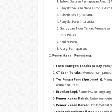
Infeksi Saluran Pernapasan Akut (ISPA
Penyakit Saluran Napas Kronis: Asma,
Tuberkulosis (TB) Paru.
Penyakit Paru Interstisial.
Gangguan Tidur Terkait Pernapasan (
Efusi Pleura.
Kanker Paru.
Alergi Pernapasan.
Pemeriksaan Penunjang:
Foto Rontgen Toraks (X-Ray Paru)
CT Scan Toraks:
Memberikan gambaran
Tes Fungsi Paru (Spirometri):
Menguk
asma dan PPOK.
Bronkoskopi:
Pemeriksaan langsung 
Pemeriksaan Dahak:
Untuk mendeteks
Pemeriksaan Darah:
Untuk melihat t
Elektrokardiografi (EKG):
Kadang di