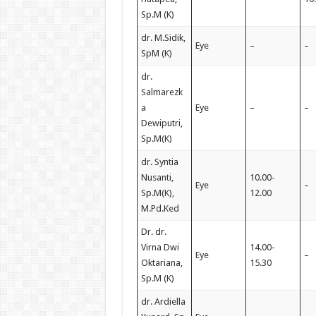
Sp.M (K)
dr. M.Sidik,
Eye
–
–
SpM (K)
dr.
Salmarezk
a
Eye
–
–
Dewiputri,
Sp.M(K)
dr. Syntia
Nusanti,
10.00-
Eye
–
Sp.M(K),
12.00
M.Pd.Ked
Dr. dr.
Virna Dwi
14.00-
Eye
–
Oktariana,
15.30
Sp.M (K)
dr. Ardiella