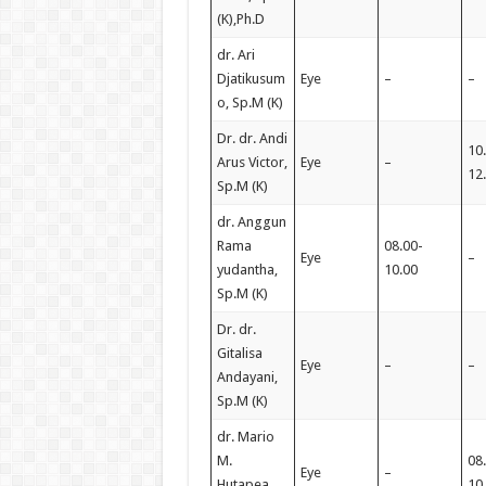
(K),Ph.D
dr. Ari
Djatikusum
Eye
–
–
o, Sp.M (K)
Dr. dr. Andi
10
Arus Victor,
Eye
–
12
Sp.M (K)
dr. Anggun
Rama
08.00-
Eye
–
yudantha,
10.00
Sp.M (K)
Dr. dr.
Gitalisa
Eye
–
–
Andayani,
Sp.M (K)
dr. Mario
M.
08
Eye
–
Hutapea,
10