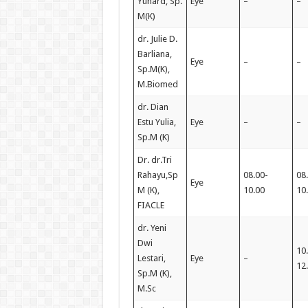
Yunard, Sp.
Eye
–
–
M(K)
dr. Julie D.
Barliana,
Eye
–
–
Sp.M(K),
M.Biomed
dr. Dian
Estu Yulia,
Eye
–
–
Sp.M (K)
Dr. dr.Tri
Rahayu,Sp
08.00-
08
Eye
M (K),
10.00
10
FIACLE
dr. Yeni
Dwi
10
Lestari,
Eye
–
12
Sp.M (K),
M.Sc