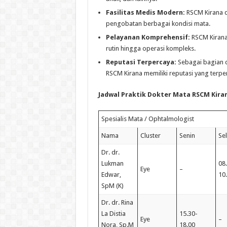
Fasilitas Medis Modern:
RSCM Kirana d
pengobatan berbagai kondisi mata.
Pelayanan Komprehensif:
RSCM Kirana
rutin hingga operasi kompleks.
Reputasi Terpercaya:
Sebagai bagian d
RSCM Kirana memiliki reputasi yang terp
Jadwal Praktik Dokter Mata RSCM Kira
Spesialis Mata / Ophtalmologist
Nama
Cluster
Senin
Se
Dr. dr.
Lukman
08
Eye
–
Edwar,
10
SpM (K)
Dr. dr. Rina
La Distia
15.30-
Eye
–
Nora, Sp.M
18.00