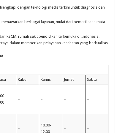
ilengkapi dengan teknologi medis terkini untuk diagnosis dan
 menawarkan berbagai layanan, mulai dari pemeriksaan mata
ari RSCM, rumah sakit pendidikan terkemuka di Indonesia,
ercaya dalam memberikan pelayanan kesehatan yang berkualitas.
na
lasa
Rabu
Kamis
Jumat
Sabtu
.00-
–
–
–
–
.00
10.00-
–
–
–
12.00