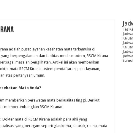
Jad
irana
Tes K
Jadwal
Kelua
Jadwal
Kelua
ana adalah pusat layanan kesehatan mata terkemuka di
Jadwa
a yang berpengalaman dan fasilitas medis modern, RSCM Kirana
Jadwal
Sumoh
erbagai masalah penglihatan. Artikel ini akan memberikan
kter mata RSCM Kirana, sistem pendaftaran, jenis layanan,
aban atas pertanyaan umum.
Kesehatan Mata Anda?
lam memberikan perawatan mata berkualitas tinggi. Berikut
us mempertimbangkan RSCM Kirana:
:
Dokter mata di RSCM Kirana adalah para ahli yang
ialisasi yang beragam seperti glaukoma, katarak, retina, mata