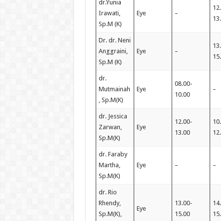
dr.Yunia
12
Irawati,
Eye
–
13
Sp.M (K)
Dr. dr. Neni
13
Anggraini,
Eye
–
15
Sp.M (K)
dr.
08.00-
Mutmainah
Eye
–
10.00
, Sp.M(K)
dr. Jessica
12.00-
10
Zarwan,
Eye
13.00
12
Sp.M(K)
dr. Faraby
Martha,
Eye
–
–
Sp.M(K)
dr. Rio
Rhendy,
13.00-
14
Eye
Sp.M(K),
15.00
15