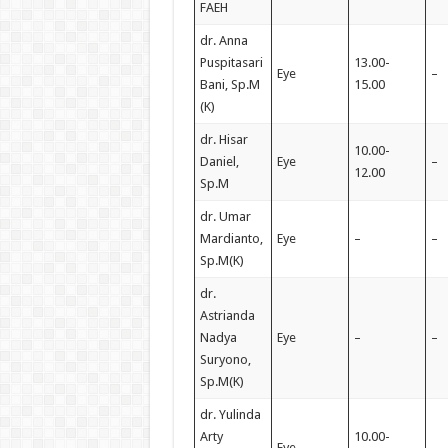
FAEH
dr. Anna
Puspitasari
13.00-
Eye
–
Bani, Sp.M
15.00
(K)
dr. Hisar
10.00-
Daniel,
Eye
–
12.00
Sp.M
dr. Umar
Mardianto,
Eye
–
–
Sp.M(K)
dr.
Astrianda
Nadya
Eye
–
–
Suryono,
Sp.M(K)
dr. Yulinda
Arty
10.00-
Eye
–