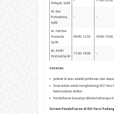
–
17:00-22:00
Hidayat, SpM
dr. Ewi
Primadona,
–
–
SpM
dr. Felichia
Yovianda
09:00-12:30
10:00-13:00
Sp.M
dr. Andri
17:00-19:00
–
Yosrizal,Sp.M
Catatan:
Jadwal di atas adalah perkiraan dan dapa
Disarankan untuk menghubungi RSI Yarsi 
ketersediaan dokter.
Pendaftaran biasanya dibuka beberapa har
Sistem Pendaftaran di RSI Yarsi Padan