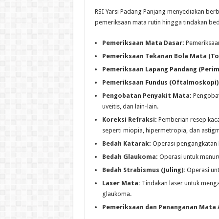
RSI Yarsi Padang Panjang menyediakan berba
pemeriksaan mata rutin hingga tindakan beda
Pemeriksaan Mata Dasar:
Pemeriksaan
Pemeriksaan Tekanan Bola Mata (To
Pemeriksaan Lapang Pandang (Perime
Pemeriksaan Fundus (Oftalmoskopi)
Pengobatan Penyakit Mata:
Pengobata
uveitis, dan lain-lain.
Koreksi Refraksi:
Pemberian resep kaca
seperti miopia, hipermetropia, dan astig
Bedah Katarak:
Operasi pengangkatan l
Bedah Glaukoma:
Operasi untuk menur
Bedah Strabismus (Juling):
Operasi unt
Laser Mata:
Tindakan laser untuk mengat
glaukoma.
Pemeriksaan dan Penanganan Mata 