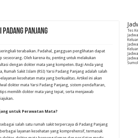
Jad
i Padang Panjang
Tes K
Jadwal
Kelua
Jadwal
Kelua
eringkali terabaikan. Padahal, gangguan penglihatan dapat
Jadwa
p seseorang. Oleh karena itu, penting untuk melakukan
Jadwal
Sumoh
ultasi dengan dokter mata yang kompeten. Bagi Anda yang
a, Rumah Sakit Islam (RSI) Yarsi Padang Panjang adalah salah
elayanan kesehatan mata yang berkualitas. Artikel ini akan
al dokter mata Yarsi Padang Panjang, sistem pendaftaran,
, tips memilih dokter mata yang tepat, serta menjawab
iajukan.
njang untuk Perawatan Mata?
 sebagai salah satu rumah sakit terpercaya di Padang Panjang
 berbagai layanan kesehatan yang komprehensif, termasuk
eh dokter-dokter mata berpengalaman dan peralatan medis