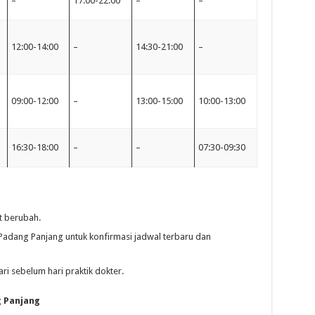
–
17:00-22:00
–
–
12:00-14:00
–
14:30-21:00
–
09:00-12:00
–
13:00-15:00
10:00-13:00
16:30-18:00
–
–
07:30-09:30
t berubah.
Padang Panjang untuk konfirmasi jadwal terbaru dan
i sebelum hari praktik dokter.
g Panjang