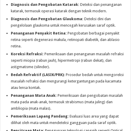
Diagnosis dan Pengobatan Katarak:
Deteksi dan penanganan
katarak, termasuk operasi katarak dengan teknik modern.
Diagnosis dan Pengobatan Glaukoma:
Deteksi dini dan
pengelolaan glaukoma untuk mencegah kerusakan saraf optik.
Penanganan Penyakit Retina:
Pengobatan berbagai penyakit
retina seperti degenerasi makula, retinopati diabetik, dan ablasio
retina.
Koreksi Refraksi:
Pemeriksaan dan penanganan masalah refraksi
seperti miopia (rabun jauh), hipermetropi (rabun dekat), dan
astigmatisme (silinder).
Bedah Refraktif (LASIK/PRK):
Prosedur bedah untuk mengoreksi
masalah refraksi dan mengurangi ketergantungan pada kacamata
atau lensa kontak.
Penanganan Mata Anak:
Pemeriksaan dan pengobatan masalah
mata pada anak-anak, termasuk strabismus (mata juling) dan
ambliopia (mata malas).
Pemeriksaan Lapang Pandang:
Evaluasi luas area yang dapat
dilihat oleh mata untuk mendeteksi gangguan pada saraf optik.
Pencitraan Mata:
Penggunaan teknologi canggih seperti Optical