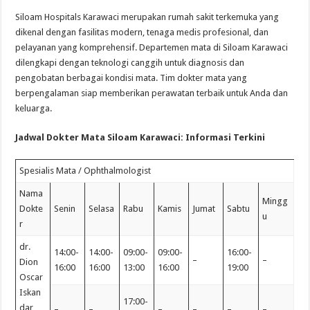
Siloam Hospitals Karawaci merupakan rumah sakit terkemuka yang
dikenal dengan fasilitas modern, tenaga medis profesional, dan
pelayanan yang komprehensif. Departemen mata di Siloam Karawaci
dilengkapi dengan teknologi canggih untuk diagnosis dan
pengobatan berbagai kondisi mata. Tim dokter mata yang
berpengalaman siap memberikan perawatan terbaik untuk Anda dan
keluarga.
Jadwal Dokter Mata Siloam Karawaci: Informasi Terkini
Spesialis Mata / Ophthalmologist
Nama
Mingg
Dokte
Senin
Selasa
Rabu
Kamis
Jumat
Sabtu
u
r
dr.
14:00-
14:00-
09:00-
09:00-
16:00-
–
–
Dion
16:00
16:00
13:00
16:00
19:00
Oscar
Iskan
17:00-
dar,
–
–
–
–
–
–