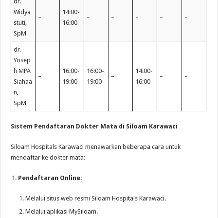
dr.
Widya
14:00-
–
–
–
–
–
–
stuti,
16:00
SpM
dr.
Yosep
h MPA
16:00-
16:00-
14:00-
–
–
–
–
Siahaa
19:00
19:00
16:00
n,
SpM
Sistem Pendaftaran Dokter Mata di Siloam Karawaci
Siloam Hospitals Karawaci menawarkan beberapa cara untuk
mendaftar ke dokter mata:
Pendaftaran Online:
Melalui situs web resmi Siloam Hospitals Karawaci.
Melalui aplikasi MySiloam.