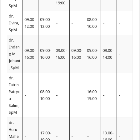
19:00
SpM
dr.
09:00-
09:00-
08:00-
Elvira,
–
–
–
–
12:00
12:00
10:00
SpM
dr.
Endan
09:00-
09:00-
09:00-
09:00-
09:00-
09:00-
g M.
–
16:00
16:00
16:00
16:00
16:00
14:00
Johani
, SpM
dr.
Fatrin
Patryci
08.00-
16:00-
–
–
–
–
a
10.00
19:00
Salim,
SpM
dr.
Heru
17:00-
13.00-
Mahe
–
–
–
–
–
19.00
16.00