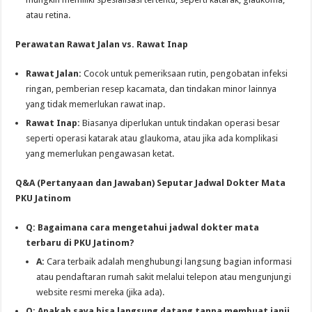
atau retina.
Perawatan Rawat Jalan vs. Rawat Inap
Rawat Jalan:
Cocok untuk pemeriksaan rutin, pengobatan infeksi
ringan, pemberian resep kacamata, dan tindakan minor lainnya
yang tidak memerlukan rawat inap.
Rawat Inap:
Biasanya diperlukan untuk tindakan operasi besar
seperti operasi katarak atau glaukoma, atau jika ada komplikasi
yang memerlukan pengawasan ketat.
Q&A (Pertanyaan dan Jawaban) Seputar Jadwal Dokter Mata
PKU Jatinom
Q: Bagaimana cara mengetahui jadwal dokter mata
terbaru di PKU Jatinom?
A:
Cara terbaik adalah menghubungi langsung bagian informasi
atau pendaftaran rumah sakit melalui telepon atau mengunjungi
website resmi mereka (jika ada).
Q: Apakah saya bisa langsung datang tanpa membuat janji