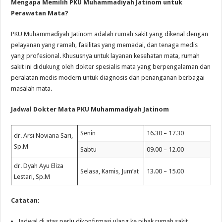
Mengapa Memilih PKU Muhammadiyah Jatinom untuk
Perawatan Mata?
PKU Muhammadiyah Jatinom adalah rumah sakit yang dikenal dengan
pelayanan yang ramah, fasilitas yang memadai, dan tenaga medis
yang profesional. Khususnya untuk layanan kesehatan mata, rumah
sakit ini didukung oleh dokter spesialis mata yang berpengalaman dan
peralatan medis modern untuk diagnosis dan penanganan berbagai
masalah mata.
Jadwal Dokter Mata PKU Muhammadiyah Jatinom
Senin
16.30 – 17.30
dr. Arsi Noviana Sari,
Sp.M
Sabtu
09.00 – 12.00
dr. Dyah Ayu Eliza
Selasa, Kamis, Jum’at
13.00 – 15.00
Lestari, Sp.M
Catatan:
Jadwal di atas perlu dikonfirmasi ulang ke pihak rumah sakit.