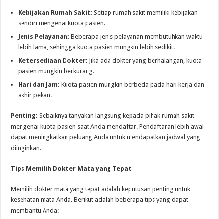
Kebijakan Rumah Sakit:
Setiap rumah sakit memiliki kebijakan
sendiri mengenai kuota pasien.
Jenis Pelayanan:
Beberapa jenis pelayanan membutuhkan waktu
lebih lama, sehingga kuota pasien mungkin lebih sedikit.
Ketersediaan Dokter:
Jika ada dokter yang berhalangan, kuota
pasien mungkin berkurang.
Hari dan Jam:
Kuota pasien mungkin berbeda pada hari kerja dan
akhir pekan.
Penting:
Sebaiknya tanyakan langsung kepada pihak rumah sakit
mengenai kuota pasien saat Anda mendaftar. Pendaftaran lebih awal
dapat meningkatkan peluang Anda untuk mendapatkan jadwal yang
diinginkan.
Tips Memilih Dokter Mata yang Tepat
Memilih dokter mata yang tepat adalah keputusan penting untuk
kesehatan mata Anda. Berikut adalah beberapa tips yang dapat
membantu Anda: