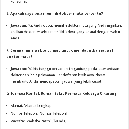
konsumsi.
6. Apakah saya bisa memilih dokter mata tertentu?
Jawaban:
Ya, Anda dapat memilih dokter mata yang Anda inginkan,
asalkan dokter tersebut memiliki jadwal yang sesuai dengan waktu
Anda.
7. Berapa lama waktu tunggu untuk mendapatkan jadwal
dokter mata?
Jawaban:
Waktu tunggu bervariasi tergantung pada ketersediaan
dokter dan jenis pelayanan. Pendaftaran lebih awal dapat
membantu Anda mendapatkan jadwal yang lebih cepat.
Informasi Kontak Rumah Sakit Permata Keluarga Cikarang:
Alamat: [Alamat Lengkap]
Nomor Telepon: [Nomor Telepon]
Website: [Website Resmi (jika ada)]