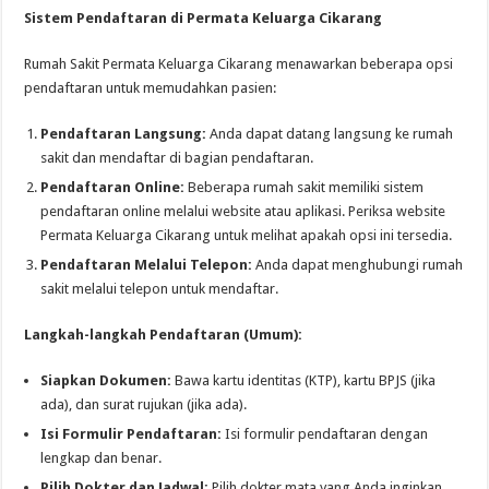
Sistem Pendaftaran di Permata Keluarga Cikarang
Rumah Sakit Permata Keluarga Cikarang menawarkan beberapa opsi
pendaftaran untuk memudahkan pasien:
Pendaftaran Langsung:
Anda dapat datang langsung ke rumah
sakit dan mendaftar di bagian pendaftaran.
Pendaftaran Online:
Beberapa rumah sakit memiliki sistem
pendaftaran online melalui website atau aplikasi. Periksa website
Permata Keluarga Cikarang untuk melihat apakah opsi ini tersedia.
Pendaftaran Melalui Telepon:
Anda dapat menghubungi rumah
sakit melalui telepon untuk mendaftar.
Langkah-langkah Pendaftaran (Umum):
Siapkan Dokumen:
Bawa kartu identitas (KTP), kartu BPJS (jika
ada), dan surat rujukan (jika ada).
Isi Formulir Pendaftaran:
Isi formulir pendaftaran dengan
lengkap dan benar.
Pilih Dokter dan Jadwal:
Pilih dokter mata yang Anda inginkan