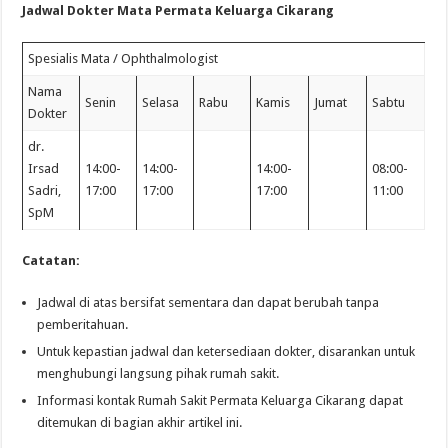
Jadwal Dokter Mata Permata Keluarga Cikarang
Spesialis Mata / Ophthalmologist
Nama
Senin
Selasa
Rabu
Kamis
Jumat
Sabtu
Dokter
dr.
Irsad
14:00-
14:00-
14:00-
08:00-
Sadri,
17:00
17:00
17:00
11:00
SpM
Catatan:
Jadwal di atas bersifat sementara dan dapat berubah tanpa
pemberitahuan.
Untuk kepastian jadwal dan ketersediaan dokter, disarankan untuk
menghubungi langsung pihak rumah sakit.
Informasi kontak Rumah Sakit Permata Keluarga Cikarang dapat
ditemukan di bagian akhir artikel ini.