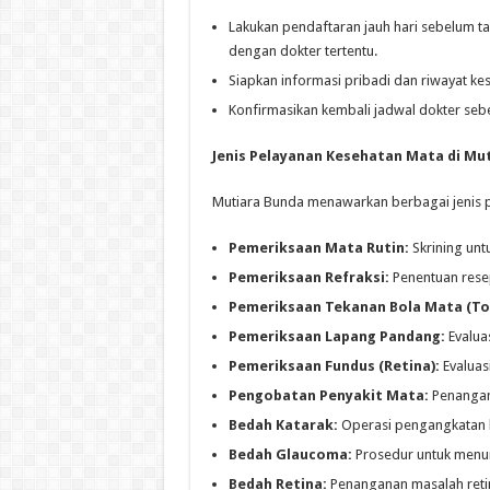
Lakukan pendaftaran jauh hari sebelum ta
dengan dokter tertentu.
Siapkan informasi pribadi dan riwayat ke
Konfirmasikan kembali jadwal dokter seb
Jenis Pelayanan Kesehatan Mata di Mu
Mutiara Bunda menawarkan berbagai jenis p
Pemeriksaan Mata Rutin:
Skrining unt
Pemeriksaan Refraksi:
Penentuan resep
Pemeriksaan Tekanan Bola Mata (To
Pemeriksaan Lapang Pandang:
Evaluas
Pemeriksaan Fundus (Retina):
Evaluasi
Pengobatan Penyakit Mata:
Penangana
Bedah Katarak:
Operasi pengangkatan l
Bedah Glaucoma:
Prosedur untuk menur
Bedah Retina:
Penanganan masalah retina 