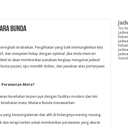
Jad
iara Bunda
Tes K
Jadwal
Kelua
Jadwal
Kelua
eringkali terabaikan. Penglihatan yang baik memungkinkan kita
Jadwa
tif, dan menjalani hidup dengan optimal. Jika Anda mencari
Jadwal
Sumoh
artikel ini akan memberikan panduan lengkap mengenai jadwal
, kuota pasien, tips memilih dokter, dan jawaban atas pertanyaan
k Perawatan Mata?
anan kesehatan terpercaya dengan fasilitas modern dan tim
n kesehatan mata, Mutiara Bunda menawarkan:
a yang berpengalaman dan ahli di bidangnya masing-masing.
k dan terapi terkini untuk memberikan perawatan yang akurat