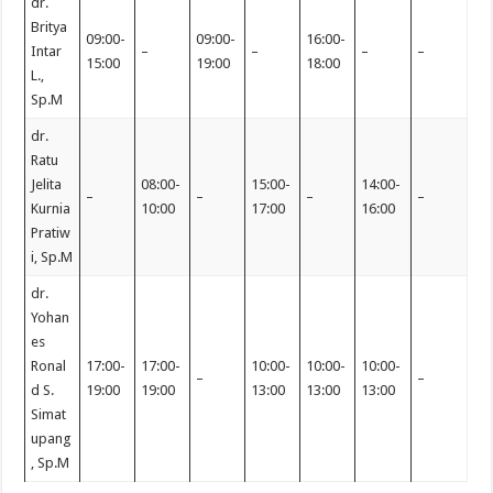
dr.
Britya
09:00-
09:00-
16:00-
Intar
–
–
–
–
15:00
19:00
18:00
L.,
Sp.M
dr.
Ratu
Jelita
08:00-
15:00-
14:00-
–
–
–
–
Kurnia
10:00
17:00
16:00
Pratiw
i, Sp.M
dr.
Yohan
es
Ronal
17:00-
17:00-
10:00-
10:00-
10:00-
–
–
d S.
19:00
19:00
13:00
13:00
13:00
Simat
upang
, Sp.M