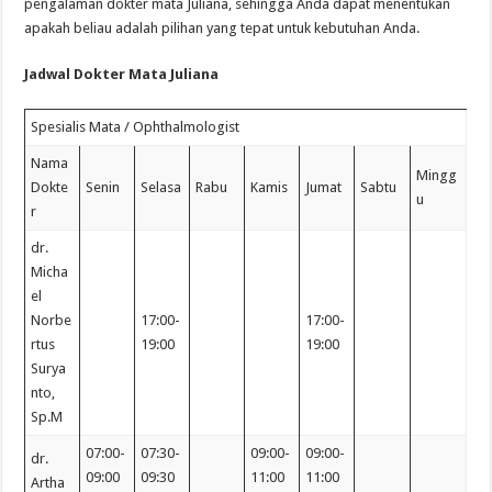
pengalaman dokter mata Juliana, sehingga Anda dapat menentukan
apakah beliau adalah pilihan yang tepat untuk kebutuhan Anda.
Jadwal Dokter Mata Juliana
Spesialis Mata / Ophthalmologist
Nama
Mingg
Dokte
Senin
Selasa
Rabu
Kamis
Jumat
Sabtu
u
r
dr.
Micha
el
Norbe
17:00-
17:00-
rtus
19:00
19:00
Surya
nto,
Sp.M
07:00-
07:30-
09:00-
09:00-
dr.
09:00
09:30
11:00
11:00
Artha