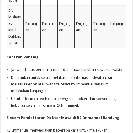
Sp.M
dr.
Moham
ad
Perjanji
Perjanji
Perjanji
Perjanji
Perjanji
Perjanji
Rinaldi
an
an
an
an
an
an
Dahlan,
Sp.M
Catatan Penting:
Jadwal di atas bersifat tentatif dan dapat berubah sewaktu-waktu.
Disarankan untuk selalu melakukan konfirmasi jadwal terbaru
melalui telepon atau website resmi RS Immanuel sebelum
melakukan kunjungan.
Untuk informasi lebih detail mengenai dokter dan spesialisasi,
hubungi bagian informasi RS Immanuel.
Sistem Pendaftaran Dokter Mata di RS Immanuel Bandung
RS Immanuel menyediakan beberapa cara untuk melakukan