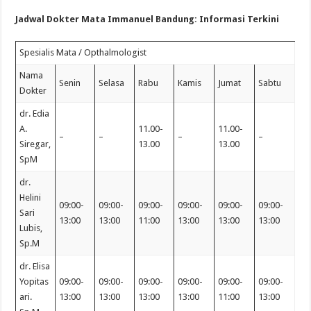
Jadwal Dokter Mata Immanuel Bandung: Informasi Terkini
Spesialis Mata / Opthalmologist
Nama
Senin
Selasa
Rabu
Kamis
Jumat
Sabtu
Dokter
dr. Edia
A.
11.00-
11.00-
–
–
–
–
Siregar,
13.00
13.00
SpM
dr.
Helini
09:00-
09:00-
09:00-
09:00-
09:00-
09:00-
Sari
13:00
13:00
11:00
13:00
13:00
13:00
Lubis,
Sp.M
dr. Elisa
Yopitas
09:00-
09:00-
09:00-
09:00-
09:00-
09:00-
ari.
13:00
13:00
13:00
13:00
11:00
13:00