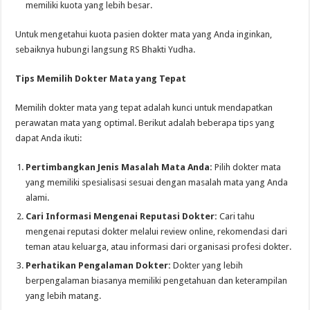
memiliki kuota yang lebih besar.
Untuk mengetahui kuota pasien dokter mata yang Anda inginkan,
sebaiknya hubungi langsung RS Bhakti Yudha.
Tips Memilih Dokter Mata yang Tepat
Memilih dokter mata yang tepat adalah kunci untuk mendapatkan
perawatan mata yang optimal. Berikut adalah beberapa tips yang
dapat Anda ikuti:
Pertimbangkan Jenis Masalah Mata Anda:
Pilih dokter mata
yang memiliki spesialisasi sesuai dengan masalah mata yang Anda
alami.
Cari Informasi Mengenai Reputasi Dokter:
Cari tahu
mengenai reputasi dokter melalui review online, rekomendasi dari
teman atau keluarga, atau informasi dari organisasi profesi dokter.
Perhatikan Pengalaman Dokter:
Dokter yang lebih
berpengalaman biasanya memiliki pengetahuan dan keterampilan
yang lebih matang.