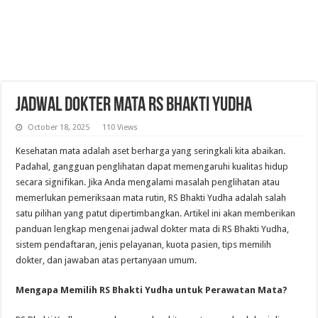
Jadwal Dokter Mata RS Bhakti Yudha
October 18, 2025
110 Views
Kesehatan mata adalah aset berharga yang seringkali kita abaikan.
Padahal, gangguan penglihatan dapat memengaruhi kualitas hidup
secara signifikan. Jika Anda mengalami masalah penglihatan atau
memerlukan pemeriksaan mata rutin, RS Bhakti Yudha adalah salah
satu pilihan yang patut dipertimbangkan. Artikel ini akan memberikan
panduan lengkap mengenai jadwal dokter mata di RS Bhakti Yudha,
sistem pendaftaran, jenis pelayanan, kuota pasien, tips memilih
dokter, dan jawaban atas pertanyaan umum.
Mengapa Memilih RS Bhakti Yudha untuk Perawatan Mata?