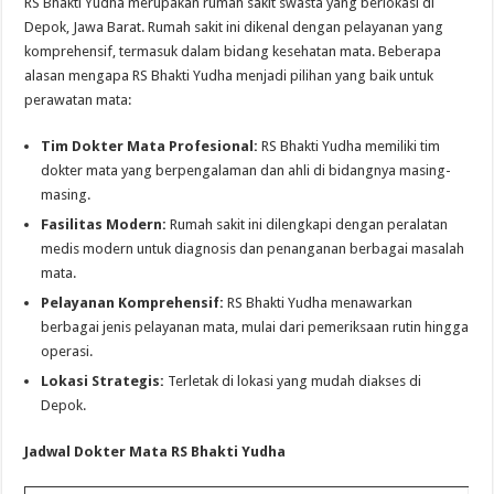
RS Bhakti Yudha merupakan rumah sakit swasta yang berlokasi di
Depok, Jawa Barat. Rumah sakit ini dikenal dengan pelayanan yang
komprehensif, termasuk dalam bidang kesehatan mata. Beberapa
alasan mengapa RS Bhakti Yudha menjadi pilihan yang baik untuk
perawatan mata:
Tim Dokter Mata Profesional:
RS Bhakti Yudha memiliki tim
dokter mata yang berpengalaman dan ahli di bidangnya masing-
masing.
Fasilitas Modern:
Rumah sakit ini dilengkapi dengan peralatan
medis modern untuk diagnosis dan penanganan berbagai masalah
mata.
Pelayanan Komprehensif:
RS Bhakti Yudha menawarkan
berbagai jenis pelayanan mata, mulai dari pemeriksaan rutin hingga
operasi.
Lokasi Strategis:
Terletak di lokasi yang mudah diakses di
Depok.
Jadwal Dokter Mata RS Bhakti Yudha