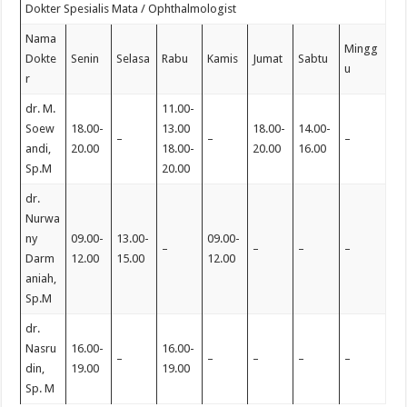
Dokter Spesialis Mata / Ophthalmologist
Nama
Mingg
Dokte
Senin
Selasa
Rabu
Kamis
Jumat
Sabtu
u
r
dr. M.
11.00-
Soew
18.00-
13.00
18.00-
14.00-
–
–
–
andi,
20.00
18.00-
20.00
16.00
Sp.M
20.00
dr.
Nurwa
ny
09.00-
13.00-
09.00-
–
–
–
–
Darm
12.00
15.00
12.00
aniah,
Sp.M
dr.
Nasru
16.00-
16.00-
–
–
–
–
–
din,
19.00
19.00
Sp. M