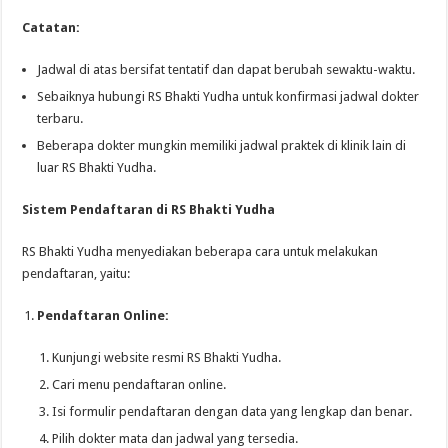
Catatan:
Jadwal di atas bersifat tentatif dan dapat berubah sewaktu-waktu.
Sebaiknya hubungi RS Bhakti Yudha untuk konfirmasi jadwal dokter
terbaru.
Beberapa dokter mungkin memiliki jadwal praktek di klinik lain di
luar RS Bhakti Yudha.
Sistem Pendaftaran di RS Bhakti Yudha
RS Bhakti Yudha menyediakan beberapa cara untuk melakukan
pendaftaran, yaitu:
Pendaftaran Online:
Kunjungi website resmi RS Bhakti Yudha.
Cari menu pendaftaran online.
Isi formulir pendaftaran dengan data yang lengkap dan benar.
Pilih dokter mata dan jadwal yang tersedia.