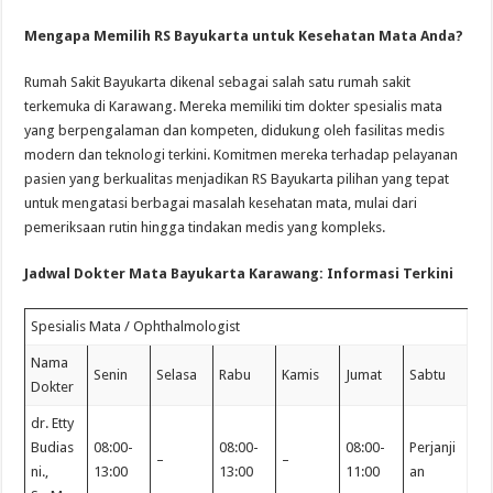
Mengapa Memilih RS Bayukarta untuk Kesehatan Mata Anda?
Rumah Sakit Bayukarta dikenal sebagai salah satu rumah sakit
terkemuka di Karawang. Mereka memiliki tim dokter spesialis mata
yang berpengalaman dan kompeten, didukung oleh fasilitas medis
modern dan teknologi terkini. Komitmen mereka terhadap pelayanan
pasien yang berkualitas menjadikan RS Bayukarta pilihan yang tepat
untuk mengatasi berbagai masalah kesehatan mata, mulai dari
pemeriksaan rutin hingga tindakan medis yang kompleks.
Jadwal Dokter Mata Bayukarta Karawang: Informasi Terkini
Spesialis Mata / Ophthalmologist
Nama
Senin
Selasa
Rabu
Kamis
Jumat
Sabtu
Dokter
dr. Etty
Budias
08:00-
08:00-
08:00-
Perjanji
–
–
ni.,
13:00
13:00
11:00
an