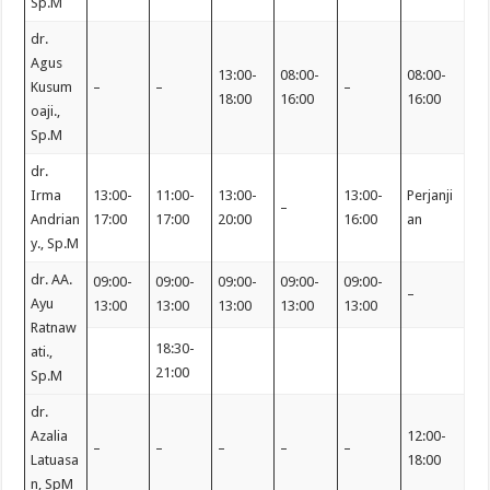
Sp.M
dr.
Agus
13:00-
08:00-
08:00-
Kusum
–
–
–
18:00
16:00
16:00
oaji.,
Sp.M
dr.
Irma
13:00-
11:00-
13:00-
13:00-
Perjanji
–
Andrian
17:00
17:00
20:00
16:00
an
y., Sp.M
dr. AA.
09:00-
09:00-
09:00-
09:00-
09:00-
–
Ayu
13:00
13:00
13:00
13:00
13:00
Ratnaw
18:30-
ati.,
21:00
Sp.M
dr.
Azalia
12:00-
–
–
–
–
–
Latuasa
18:00
n, SpM