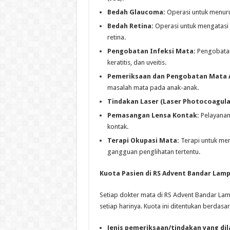
Bedah Glaucoma:
Operasi untuk menuru
Bedah Retina:
Operasi untuk mengatasi m
retina.
Pengobatan Infeksi Mata:
Pengobatan 
keratitis, dan uveitis.
Pemeriksaan dan Pengobatan Mata 
masalah mata pada anak-anak.
Tindakan Laser (Laser Photocoagula
Pemasangan Lensa Kontak:
Pelayanan
kontak.
Terapi Okupasi Mata:
Terapi untuk me
gangguan penglihatan tertentu.
Kuota Pasien di RS Advent Bandar Lam
Setiap dokter mata di RS Advent Bandar La
setiap harinya. Kuota ini ditentukan berdasa
Jenis pemeriksaan/tindakan yang di