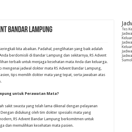
Jad
ent Bandar Lampung
Tes K
Jadwal
Kelua
Jadwal
Kelua
ringkali kita abaikan. Padahal, penglihatan yang baik adalah
Jadwa
ka Anda berdomisili di Bandar Lampung dan sekitarnya, RS Advent
Jadwal
Sumoh
lihan terbaik untuk menjaga kesehatan mata Anda dan keluarga.
ap mengenai jadwal dokter mata RS Advent Bandar Lampung,
asien, tips memilih dokter mata yang tepat, serta jawaban atas
.
ampung untuk Perawatan Mata?
 sakit swasta yang telah lama dikenal dengan pelayanan
. Dengan didukung oleh tim dokter spesialis mata yang
modern, RS Advent Bandar Lampung berkomitmen untuk
ga dan memulihkan kesehatan mata pasien.