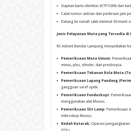
Siapkan kartu identitas (KTP/SIM) dan kar
Catat nomor antrian dan perkiraan jam p
Datang ke rumah sakit minimal 30 menit 
Jenis Pelayanan Mata yang Tersedia di
RS Advent Bandar Lampung menyediakan berb
Pemeriksaan Mata Umum:
Pemeriksaan
minus, plus, silinder, dan presbiopia.
Pemeriksaan Tekanan Bola Mata (To
Pemeriksaan Lapang Pandang (Perim
gangguan saraf optik.
Pemeriksaan Funduskopi:
Pemeriksaan 
menggunakan alat khusus.
Pemeriksaan Slit Lamp:
Pemeriksaan st
mikroskop khusus.
Bedah Katarak:
Operasi pengangkatan l
(IOL).