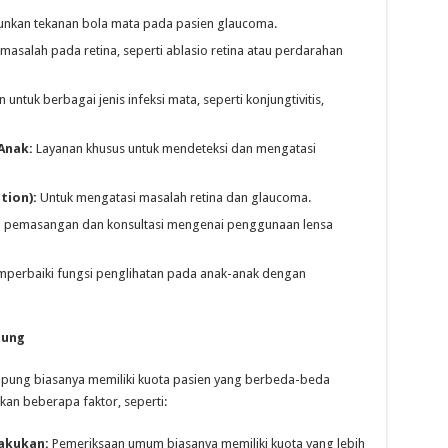
nkan tekanan bola mata pada pasien glaucoma.
asalah pada retina, seperti ablasio retina atau perdarahan
untuk berbagai jenis infeksi mata, seperti konjungtivitis,
Anak:
Layanan khusus untuk mendeteksi dan mengatasi
tion):
Untuk mengatasi masalah retina dan glaucoma.
 pemasangan dan konsultasi mengenai penggunaan lensa
mperbaiki fungsi penglihatan pada anak-anak dengan
pung
mpung biasanya memiliki kuota pasien yang berbeda-beda
rkan beberapa faktor, seperti:
lakukan:
Pemeriksaan umum biasanya memiliki kuota yang lebih