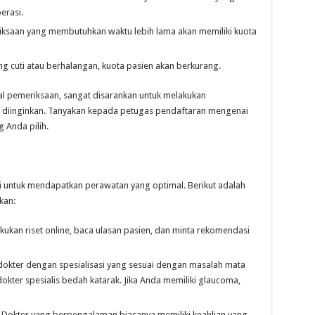
erasi.
ksaan yang membutuhkan waktu lebih lama akan memiliki kuota
ng cuti atau berhalangan, kuota pasien akan berkurang.
 pemeriksaan, sangat disarankan untuk melakukan
g diinginkan. Tanyakan kepada petugas pendaftaran mengenai
 Anda pilih.
i untuk mendapatkan perawatan yang optimal. Berikut adalah
kan:
kukan riset online, baca ulasan pasien, dan minta rekomendasi
 dokter dengan spesialisasi yang sesuai dengan masalah mata
 dokter spesialis bedah katarak. Jika Anda memiliki glaucoma,
Dokter yang berpengalaman biasanya memiliki keahlian yang