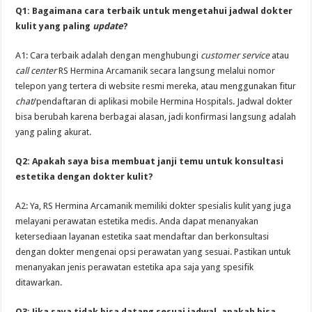
Q1: Bagaimana cara terbaik untuk mengetahui jadwal dokter
kulit yang paling
update
?
A1: Cara terbaik adalah dengan menghubungi
customer service
atau
call center
RS Hermina Arcamanik secara langsung melalui nomor
telepon yang tertera di website resmi mereka, atau menggunakan fitur
chat
/pendaftaran di aplikasi mobile Hermina Hospitals. Jadwal dokter
bisa berubah karena berbagai alasan, jadi konfirmasi langsung adalah
yang paling akurat.
Q2: Apakah saya bisa membuat janji temu untuk konsultasi
estetika dengan dokter kulit?
A2: Ya, RS Hermina Arcamanik memiliki dokter spesialis kulit yang juga
melayani perawatan estetika medis. Anda dapat menanyakan
ketersediaan layanan estetika saat mendaftar dan berkonsultasi
dengan dokter mengenai opsi perawatan yang sesuai. Pastikan untuk
menanyakan jenis perawatan estetika apa saja yang spesifik
ditawarkan.
Q3: Jika saya tidak bisa datang sesuai jadwal, apakah bisa