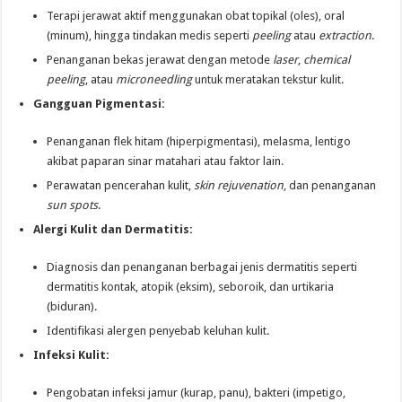
Terapi jerawat aktif menggunakan obat topikal (oles), oral
(minum), hingga tindakan medis seperti
peeling
atau
extraction
.
Penanganan bekas jerawat dengan metode
laser
,
chemical
peeling
, atau
microneedling
untuk meratakan tekstur kulit.
Gangguan Pigmentasi:
Penanganan flek hitam (hiperpigmentasi), melasma, lentigo
akibat paparan sinar matahari atau faktor lain.
Perawatan pencerahan kulit,
skin rejuvenation
, dan penanganan
sun spots
.
Alergi Kulit dan Dermatitis:
Diagnosis dan penanganan berbagai jenis dermatitis seperti
dermatitis kontak, atopik (eksim), seboroik, dan urtikaria
(biduran).
Identifikasi alergen penyebab keluhan kulit.
Infeksi Kulit:
Pengobatan infeksi jamur (kurap, panu), bakteri (impetigo,