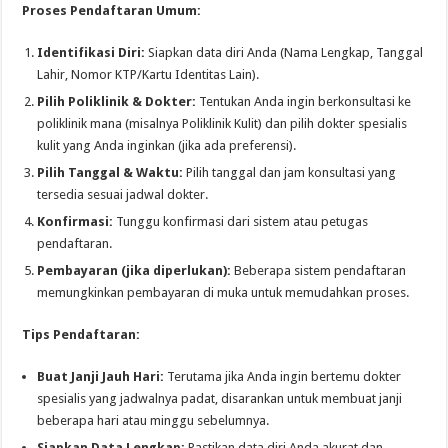
Proses Pendaftaran Umum:
Identifikasi Diri:
Siapkan data diri Anda (Nama Lengkap, Tanggal
Lahir, Nomor KTP/Kartu Identitas Lain).
Pilih Poliklinik & Dokter:
Tentukan Anda ingin berkonsultasi ke
poliklinik mana (misalnya Poliklinik Kulit) dan pilih dokter spesialis
kulit yang Anda inginkan (jika ada preferensi).
Pilih Tanggal & Waktu:
Pilih tanggal dan jam konsultasi yang
tersedia sesuai jadwal dokter.
Konfirmasi:
Tunggu konfirmasi dari sistem atau petugas
pendaftaran.
Pembayaran (jika diperlukan):
Beberapa sistem pendaftaran
memungkinkan pembayaran di muka untuk memudahkan proses.
Tips Pendaftaran:
Buat Janji Jauh Hari:
Terutama jika Anda ingin bertemu dokter
spesialis yang jadwalnya padat, disarankan untuk membuat janji
beberapa hari atau minggu sebelumnya.
Siapkan Data Lengkap:
Pastikan data diri Anda akurat dan