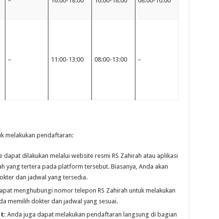
–
16:00-18:00
16:00-18:00
08:00-10:00
–
11:00-13:00
08:00-13:00
–
uk melakukan pendaftaran:
 dapat dilakukan melalui website resmi RS Zahirah atau aplikasi
gkah yang tertera pada platform tersebut. Biasanya, Anda akan
dokter dan jadwal yang tersedia.
pat menghubungi nomor telepon RS Zahirah untuk melakukan
a memilih dokter dan jadwal yang sesuai.
t:
Anda juga dapat melakukan pendaftaran langsung di bagian