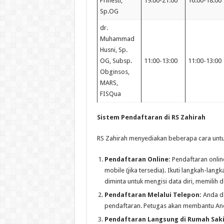
Prihesti,
19:00-21:00
16:00-18:00
Sp.OG
dr.
Muhammad
Husni, Sp.
OG, Subsp.
11:00-13:00
11:00-13:00
Obginsos,
MARS,
FISQua
Sistem Pendaftaran di RS Zahirah
RS Zahirah menyediakan beberapa cara unt
Pendaftaran Online:
Pendaftaran online
mobile (jika tersedia). Ikuti langkah-lan
diminta untuk mengisi data diri, memilih 
Pendaftaran Melalui Telepon:
Anda da
pendaftaran. Petugas akan membantu And
Pendaftaran Langsung di Rumah Saki