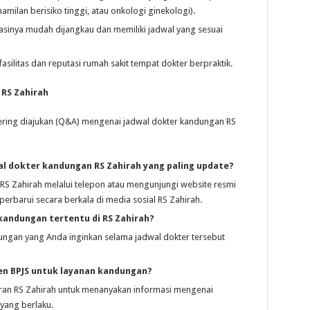
ehamilan berisiko tinggi, atau onkologi ginekologi).
kasinya mudah dijangkau dan memiliki jadwal yang sesuai
silitas dan reputasi rumah sakit tempat dokter berpraktik.
RS Zahirah
ering diajukan (Q&A) mengenai jadwal dokter kandungan RS
l dokter kandungan RS Zahirah yang paling update?
 Zahirah melalui telepon atau mengunjungi website resmi
erbarui secara berkala di media sosial RS Zahirah.
kandungan tertentu di RS Zahirah?
ungan yang Anda inginkan selama jadwal dokter tersebut
en BPJS untuk layanan kandungan?
ran RS Zahirah untuk menanyakan informasi mengenai
yang berlaku.