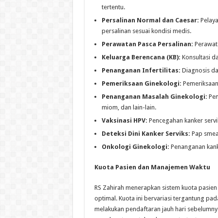
tertentu.
Persalinan Normal dan Caesar:
Pelaya
persalinan sesuai kondisi medis.
Perawatan Pasca Persalinan:
Perawata
Keluarga Berencana (KB):
Konsultasi d
Penanganan Infertilitas:
Diagnosis da
Pemeriksaan Ginekologi:
Pemeriksaan 
Penanganan Masalah Ginekologi:
Pen
miom, dan lain-lain.
Vaksinasi HPV:
Pencegahan kanker servik
Deteksi Dini Kanker Serviks:
Pap smear
Onkologi Ginekologi:
Penanganan kank
Kuota Pasien dan Manajemen Waktu
RS Zahirah menerapkan sistem kuota pasien 
optimal. Kuota ini bervariasi tergantung pad
melakukan pendaftaran jauh hari sebelumnya