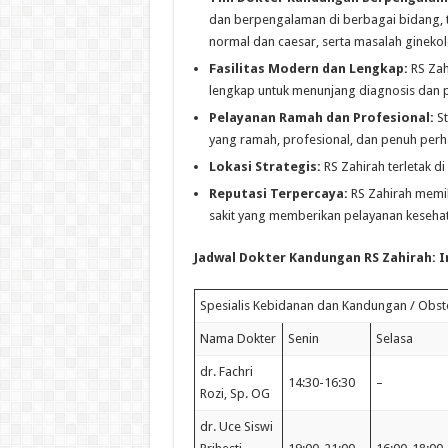
dan berpengalaman di berbagai bidang, ter
normal dan caesar, serta masalah ginekolo
Fasilitas Modern dan Lengkap:
RS Zah
lengkap untuk menunjang diagnosis dan p
Pelayanan Ramah dan Profesional:
St
yang ramah, profesional, dan penuh perha
Lokasi Strategis:
RS Zahirah terletak di
Reputasi Terpercaya:
RS Zahirah memil
sakit yang memberikan pelayanan kesehat
Jadwal Dokter Kandungan RS Zahirah: I
Spesialis Kebidanan dan Kandungan / Obste
Nama Dokter
Senin
Selasa
dr. Fachri
14:30-16:30
–
Rozi, Sp. OG
dr. Uce Siswi