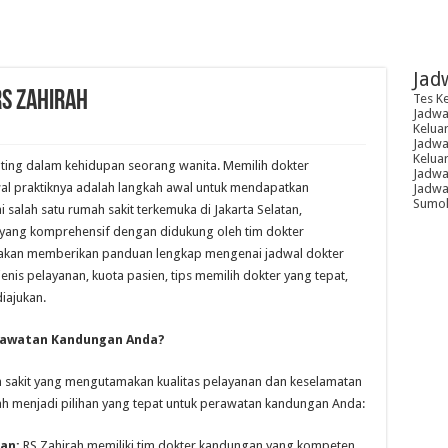
Jad
S Zahirah
Tes K
Jadwal
Kelua
Jadwal
Kelua
ing dalam kehidupan seorang wanita. Memilih dokter
Jadwa
l praktiknya adalah langkah awal untuk mendapatkan
Jadwal
Sumoh
 salah satu rumah sakit terkemuka di Jakarta Selatan,
yang komprehensif dengan didukung oleh tim dokter
i akan memberikan panduan lengkap mengenai jadwal dokter
enis pelayanan, kuota pasien, tips memilih dokter yang tepat,
iajukan.
rawatan Kandungan Anda?
h sakit yang mengutamakan kualitas pelayanan dan keselamatan
h menjadi pilihan yang tepat untuk perawatan kandungan Anda:
an:
RS Zahirah memiliki tim dokter kandungan yang kompeten