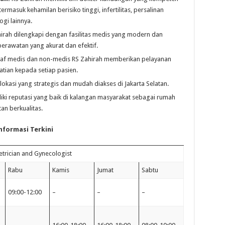
masuk kehamilan berisiko tinggi, infertilitas, persalinan
gi lainnya.
irah dilengkapi dengan fasilitas medis yang modern dan
erawatan yang akurat dan efektif.
af medis dan non-medis RS Zahirah memberikan pelayanan
tian kepada setiap pasien.
 lokasi yang strategis dan mudah diakses di Jakarta Selatan.
iki reputasi yang baik di kalangan masyarakat sebagai rumah
an berkualitas.
nformasi Terkini
trician and Gynecologist
Rabu
Kamis
Jumat
Sabtu
09:00-12:00
–
–
–