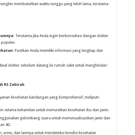
 mungkin membutuhkan waktu tunggu yang lebih lama, terutama
lumnya:
Terutama jika Anda ingin berkonsultasi dengan dokter
 populer.
ehatan:
Pastikan Anda memiliki informasi yang lengkap dan
adwal dokter sebelum datang ke rumah sakit untuk menghindari
i RS Zahirah
ayanan kesehatan kandungan yang komprehensif, meliputi:
in selama kehamilan untuk memastikan kesehatan ibu dan janin.
ggunakan gelombang suara untuk memvisualisasikan janin dan
dan 4D.
, urine, dan lainnya untuk mendeteksi kondisi kesehatan