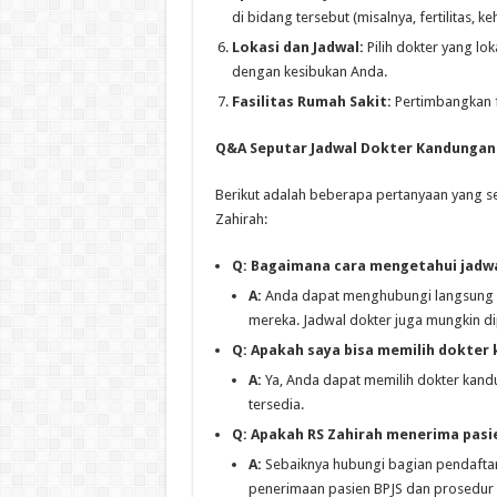
di bidang tersebut (misalnya, fertilitas, k
Lokasi dan Jadwal:
Pilih dokter yang lo
dengan kesibukan Anda.
Fasilitas Rumah Sakit:
Pertimbangkan fa
Q&A Seputar Jadwal Dokter Kandungan 
Berikut adalah beberapa pertanyaan yang s
Zahirah:
Q: Bagaimana cara mengetahui jadwa
A:
Anda dapat menghubungi langsung RS
mereka. Jadwal dokter juga mungkin dip
Q: Apakah saya bisa memilih dokter 
A:
Ya, Anda dapat memilih dokter kand
tersedia.
Q: Apakah RS Zahirah menerima pasi
A:
Sebaiknya hubungi bagian pendafta
penerimaan pasien BPJS dan prosedur 