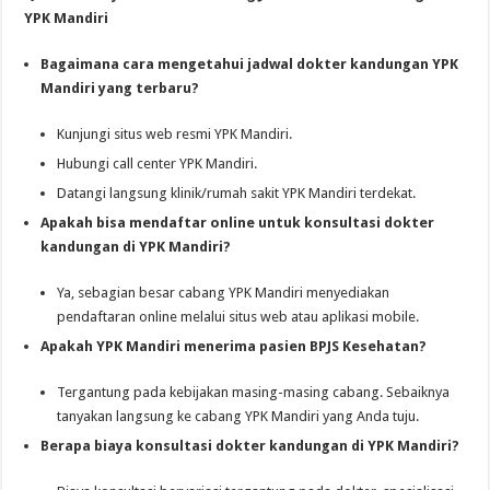
YPK Mandiri
Bagaimana cara mengetahui jadwal dokter kandungan YPK
Mandiri yang terbaru?
Kunjungi situs web resmi YPK Mandiri.
Hubungi call center YPK Mandiri.
Datangi langsung klinik/rumah sakit YPK Mandiri terdekat.
Apakah bisa mendaftar online untuk konsultasi dokter
kandungan di YPK Mandiri?
Ya, sebagian besar cabang YPK Mandiri menyediakan
pendaftaran online melalui situs web atau aplikasi mobile.
Apakah YPK Mandiri menerima pasien BPJS Kesehatan?
Tergantung pada kebijakan masing-masing cabang. Sebaiknya
tanyakan langsung ke cabang YPK Mandiri yang Anda tuju.
Berapa biaya konsultasi dokter kandungan di YPK Mandiri?