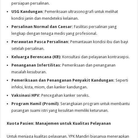
persiapan persalinan.
USG Kandungan:
Pemeriksaan ultrasonografi untuk melihat
kondisi janin dan mendeteksi kelainan.
Persalinan Normal dan Caesar:
Fasilitas persalinan yang
lengkap dengan tenaga medis yang profesional.
Perawatan Pasca Persalinan:
Pemantauan kondisi ibu dan bayi
setelah persalinan.
Keluarga Berencana (KB):
Konsultasi dan pelayanan kontrasepsi.
Penanganan Infertilitas:
Pemeriksaan dan penanganan
masalah kesuburan.
Pemeriksaan dan Penanganan Penyakit Kandungan:
Seperti
infeksi, kista, miom, dan kanker kandungan.
Vaksinasi HPV:
Pencegahan kanker serviks.
Program Hamil (Promil):
Serangkaian program untuk membantu
pasangan suami istri yang kesulitan memiliki keturunan.
Kuota Pasien: Manajemen untuk Kualitas Pelayanan
Untuk menjaga kualitas pelayanan, YPK Mandiri biasanya menerapkan