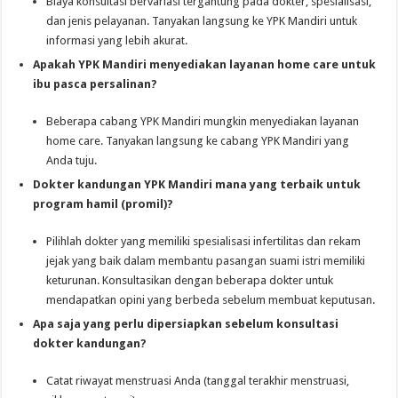
Biaya konsultasi bervariasi tergantung pada dokter, spesialisasi,
dan jenis pelayanan. Tanyakan langsung ke YPK Mandiri untuk
informasi yang lebih akurat.
Apakah YPK Mandiri menyediakan layanan home care untuk
ibu pasca persalinan?
Beberapa cabang YPK Mandiri mungkin menyediakan layanan
home care. Tanyakan langsung ke cabang YPK Mandiri yang
Anda tuju.
Dokter kandungan YPK Mandiri mana yang terbaik untuk
program hamil (promil)?
Pilihlah dokter yang memiliki spesialisasi infertilitas dan rekam
jejak yang baik dalam membantu pasangan suami istri memiliki
keturunan. Konsultasikan dengan beberapa dokter untuk
mendapatkan opini yang berbeda sebelum membuat keputusan.
Apa saja yang perlu dipersiapkan sebelum konsultasi
dokter kandungan?
Catat riwayat menstruasi Anda (tanggal terakhir menstruasi,