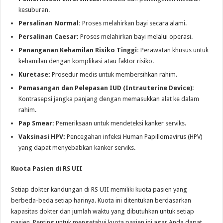
kesuburan.
Persalinan Normal:
Proses melahirkan bayi secara alami.
Persalinan Caesar:
Proses melahirkan bayi melalui operasi.
Penanganan Kehamilan Risiko Tinggi:
Perawatan khusus untuk
kehamilan dengan komplikasi atau faktor risiko.
Kuretase:
Prosedur medis untuk membersihkan rahim.
Pemasangan dan Pelepasan IUD (Intrauterine Device):
Kontrasepsi jangka panjang dengan memasukkan alat ke dalam
rahim.
Pap Smear:
Pemeriksaan untuk mendeteksi kanker serviks.
Vaksinasi HPV:
Pencegahan infeksi Human Papillomavirus (HPV)
yang dapat menyebabkan kanker serviks.
Kuota Pasien di RS UII
Setiap dokter kandungan di RS UII memiliki kuota pasien yang
berbeda-beda setiap harinya. Kuota ini ditentukan berdasarkan
kapasitas dokter dan jumlah waktu yang dibutuhkan untuk setiap
pasien. Penting untuk mengetahui kuota pasien ini agar Anda dapat