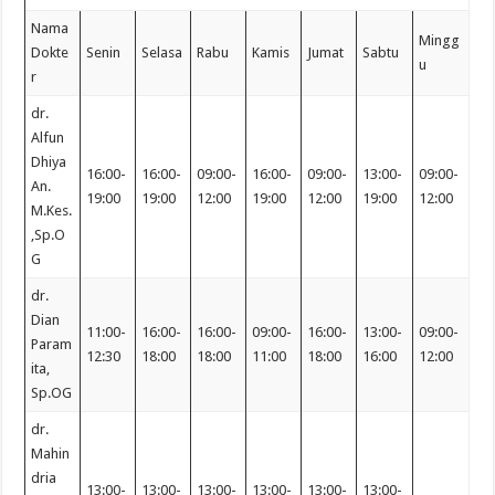
Nama
Mingg
Dokte
Senin
Selasa
Rabu
Kamis
Jumat
Sabtu
u
r
dr.
Alfun
Dhiya
16:00-
16:00-
09:00-
16:00-
09:00-
13:00-
09:00-
An.
19:00
19:00
12:00
19:00
12:00
19:00
12:00
M.Kes.
,Sp.O
G
dr.
Dian
11:00-
16:00-
16:00-
09:00-
16:00-
13:00-
09:00-
Param
12:30
18:00
18:00
11:00
18:00
16:00
12:00
ita,
Sp.OG
dr.
Mahin
dria
13:00-
13:00-
13:00-
13:00-
13:00-
13:00-