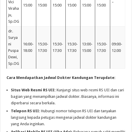
Vici
–
15:00
15:00
15:00
15:00
15:00
15:00
Viraha
ju,
Sp.OG
dr.
Surya
ni
16:00-
15:30-
15:30-
15:30-
13:00-
15:30-
09:00-
Puspa
18:00
17:30
17:30
17:30
15:00
17:30
12:00
Dewi,
Sp.OG
Cara Mendapatkan Jadwal Dokter Kandungan Terupdate:
Situs Web Resmi RS UII:
Kunjungi situs web resmi RS UII dan cari
bagian yang menampilkan jadwal dokter. Biasanya, informasi ini
diperbarui secara berkala.
Telepon RS UII:
Hubungi nomor telepon RS UII dan tanyakan
langsung kepada petugas mengenai jadwal dokter kandungan
yang Anda inginkan.
Aplikasi Mobile RS UII (Jika Ada):
Beberapa rumah sakit memiliki