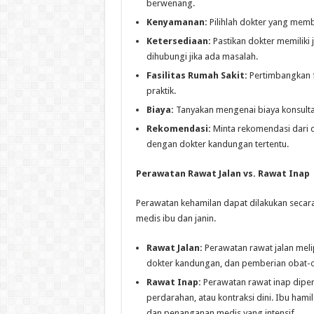
berwenang.
Kenyamanan:
Pilihlah dokter yang mem
Ketersediaan:
Pastikan dokter memiliki
dihubungi jika ada masalah.
Fasilitas Rumah Sakit:
Pertimbangkan fa
praktik.
Biaya:
Tanyakan mengenai biaya konsultas
Rekomendasi:
Minta rekomendasi dari 
dengan dokter kandungan tertentu.
Perawatan Rawat Jalan vs. Rawat Inap
Perawatan kehamilan dapat dilakukan secara
medis ibu dan janin.
Rawat Jalan:
Perawatan rawat jalan meli
dokter kandungan, dan pemberian obat-obat
Rawat Inap:
Perawatan rawat inap diperl
perdarahan, atau kontraksi dini. Ibu ham
dan penanganan medis yang intensif.