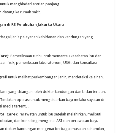
 untuk menghindari antrian panjang.
 datang ke rumah sakit.
an di RS Pelabuhan Jakarta Utara
rbagai jenis pelayanan kebidanan dan kandungan yang
are):
Pemeriksaan rutin untuk memantau kesehatan ibu dan
aan fisik, pemeriksaan laboratorium, USG, dan konsultasi
afi untuk melihat perkembangan janin, mendeteksi kelainan,
lami yang ditangani oleh dokter kandungan dan bidan terlatih.
Tindakan operasi untuk mengeluarkan bayi melalui sayatan di
si medis tertentu.
al Care):
Perawatan untuk ibu setelah melahirkan, meliputi
obatan, dan konseling mengenai ASI dan perawatan bayi.
an dokter kandungan mengenai berbagai masalah kehamilan,