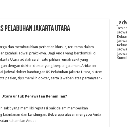
Jad
S Pelabuhan Jakarta Utara
Tes K
Jadwal
Kelua
Jadwal
Kelua
rga dan membutuhkan perhatian khusus, terutama dalam
Jadwa
ngetahui jadwal praktiknya. Bagi Anda yang berdomisili di
Jadwal
Sumoh
akarta Utara adalah salah satu pilihan rumah sakit yang
an dengan dokter-dokter yang berpengalaman. Artikel ini
 jadwal dokter kandungan RS Pelabuhan Jakarta Utara, sistem
ota pasien, tips memilih dokter, serta jawaban atas pertanyaan-
a Utara untuk Perawatan Kehamilan?
h sakit yang memiliki reputasi baik dalam memberikan
ang kebidanan dan kandungan. Beberapa alasan mengapa Anda
watan kehamilan Anda: