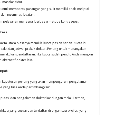
u masalah tidur.
untuk membantu pasangan yang sulit memiliki anak, meliputi
 dan inseminasi buatan.
an pelayanan mengenai berbagai metode kontrasepsi.
Utara
arta Utara biasanya memiliki kuota pasien harian. Kuota ini
sakit dan jadwal praktik dokter. Penting untuk menanyakan
 melakukan pendaftaran. Jika kuota sudah penuh, Anda mungkin
alternatif dokter lain.
Tepat
ah keputusan penting yang akan mempengaruhi pengalaman
ps yang bisa Anda pertimbangkan:
eputasi dan pengalaman dokter kandungan melalui teman,
ifikasi yang sesuai dan terdaftar di organisasi profesi yang