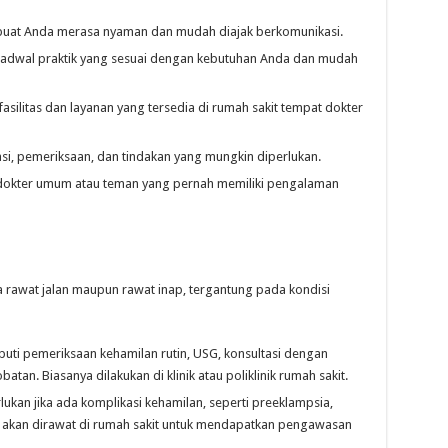
buat Anda merasa nyaman dan mudah diajak berkomunikasi.
 jadwal praktik yang sesuai dengan kebutuhan Anda dan mudah
silitas dan layanan yang tersedia di rumah sakit tempat dokter
i, pemeriksaan, dan tindakan yang mungkin diperlukan.
dokter umum atau teman yang pernah memiliki pengalaman
 rawat jalan maupun rawat inap, tergantung pada kondisi
puti pemeriksaan kehamilan rutin, USG, konsultasi dengan
an. Biasanya dilakukan di klinik atau poliklinik rumah sakit.
ukan jika ada komplikasi kehamilan, seperti preeklampsia,
il akan dirawat di rumah sakit untuk mendapatkan pengawasan