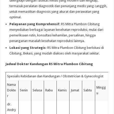
dilengkapi dengan fasilitas medis yang modern dan lengkap,
termasuk peralatan diagnostik dan penunjang medis yang canggih,
untuk memastikan diagnosis yang akurat dan perawatan yang
optimal.
Pelayanan yang Komprehensif:
RS Mitra Plumbon Cibitung
menyediakan berbagai layanan kesehatan reproduksi, mulai dari
pemeriksaan rutin, konsultasi kehamilan, persalinan, hingga
penanganan masalah kesehatan reproduksi lainnya.
Lokasi yang Strategis:
RS Mitra Plumbon Cibitung berlokasi di
Cibitung, Bekasi, yang mudah diakses oleh masyarakat sekitar.
Jadwal Dokter Kandungan RS Mitra Plumbon Cibitung
Spesialis Kebidanan dan Kandungan / Obstetrician & Gynecologist
Nama
Mingg
Dokte
Senin
Selasa
Rabu
Kamis
Jumat
Sabtu
u
r
dr.
Andry