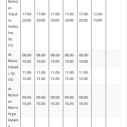
Nichol
as
Triput
17.00-
17.00-
17.00-
17.00-
17.00-
12.00-
ra
20:00
20:00
20:00
20:00
20:00
15:00
Simbo
lon,
Sp.
OG
dr.
08.00-
08.00-
08.00-
08.00-
08.00-
Mario
10.00
10.00
10.00
10.00
10.00
Setiad
11.00-
11.00-
11.00-
11.00-
11.00-
i, Sp.
13.00
13.00
13.00
13.00
13.00
OG
dr.
Nichol
09.00-
09.00-
09.00-
09.00-
09.00-
as
10.30
10.30
10.30
10.30
10.30
Marco
Arga
Hutam
a