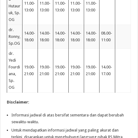
11.00-
11.00-
11.00-
11.00-
11.00-
Hutaur
13:00
13:00
13:00
13:00
13:00
uk, Sp.
OG
dr.
14.00-
14.00-
14.00-
14.00-
14.00-
08.00-
Ronny,
18:00
18:00
18:00
18:00
18:00
11:00
Sp.OG
dr.
Yedi
Fourdi
19.00-
19.00-
19.00-
19.00-
19.00-
14.00-
ana,
21:00
21:00
21:00
21:00
21:00
17.00
Sp.
OG
Disclaimer:
Informasi jadwal di atas bersifat sementara dan dapat berubah
sewaktu-waktu.
Untuk mendapatkan informasi jadwal yang paling akurat dan
terkini, disarankan untuk menghubungi langsung pihak RS Mitra