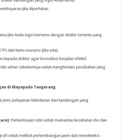
 dokter kandungan yang ingin Anda temui.
 pembayaran jika diperlukan.
tama jika Anda ingin bertemu dengan dokter tertentu yang
P) dan kartu asuransi (jika ada).
 kepada dokter agar konsultasi berjalan efektif.
Anda sehari sebelumnya untuk menghindari perubahan yang
ngan di Mayapada Tangerang
jenis pelayanan kebidanan dan kandungan yang
are):
Pemeriksaan rutin untuk memantau kesehatan ibu dan
rafi untuk melihat perkembangan janin dan mendeteksi