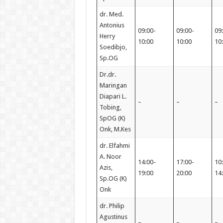
dr. Med.
Antonius
09:00-
09:00-
09
Herry
10:00
10:00
10
Soedibjo,
Sp.OG
Dr.dr.
Maringan
Diapari L.
–
–
–
Tobing,
SpOG (K)
Onk, M.Kes
dr. Elfahmi
A. Noor
14:00-
17:00-
10
Azis,
19:00
20:00
14
Sp.OG (K)
Onk
dr. Philip
Agustinus
–
–
–