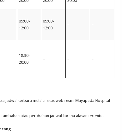
:00
20:00
20:00
20:00
09:00-
09:00-
–
–
12:00
12:00
18:30-
–
–
–
20:00
iksa jadwal terbaru melalui situs web resmi Mayapada Hospital
 tambahan atau perubahan jadwal karena alasan tertentu.
erang