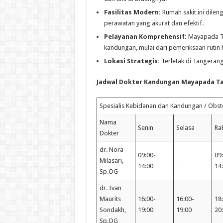
Fasilitas Modern:
Rumah sakit ini dilen
perawatan yang akurat dan efektif.
Pelayanan Komprehensif:
Mayapada Ta
kandungan, mulai dari pemeriksaan rutin 
Lokasi Strategis:
Terletak di Tangerang
Jadwal Dokter Kandungan Mayapada T
Spesialis Kebidanan dan Kandungan / Obste
Nama
Senin
Selasa
Ra
Dokter
dr. Nora
09:00-
09
Milasari,
–
14:00
14
Sp.OG
dr. Ivan
Maurits
16:00-
16:00-
18
Sondakh,
19:00
19:00
20
Sp.OG