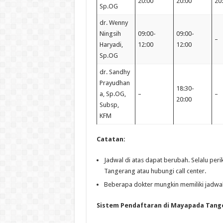
20:00
20:00
20
Sp.OG
dr. Wenny
Ningsih
09:00-
09:00-
–
Haryadi,
12:00
12:00
Sp.OG
dr. Sandhy
Prayudhan
18:30-
a, Sp.OG,
–
–
20:00
Subsp,
KFM
Catatan:
Jadwal di atas dapat berubah. Selalu per
Tangerang atau hubungi call center.
Beberapa dokter mungkin memiliki jadwal
Sistem Pendaftaran di Mayapada Tang