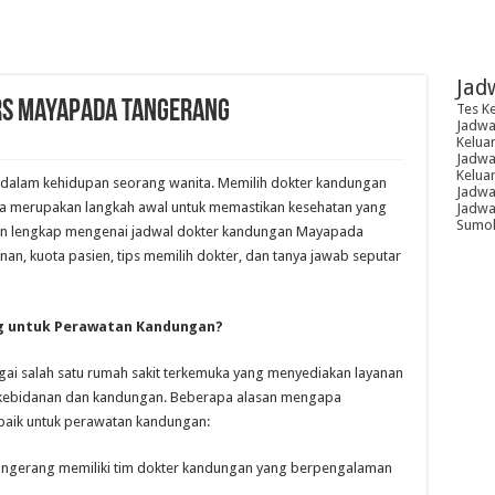
Jad
RS Mayapada Tangerang
Tes K
Jadwal
Kelua
Jadwal
Kelua
 dalam kehidupan seorang wanita. Memilih dokter kandungan
Jadwa
ya merupakan langkah awal untuk memastikan kesehatan yang
Jadwal
Sumoh
uan lengkap mengenai jadwal dokter kandungan Mayapada
nan, kuota pasien, tips memilih dokter, dan tanya jawab seputar
 untuk Perawatan Kandungan?
ai salah satu rumah sakit terkemuka yang menyediakan layanan
 kebidanan dan kandungan. Beberapa alasan mengapa
baik untuk perawatan kandungan:
gerang memiliki tim dokter kandungan yang berpengalaman