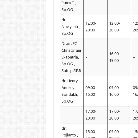
Putra T.,
Sp.OG
dr.
12:00-
12:00-
12
Noviyanti ,
20:00
20:00
20
Sp.OG
Dr.dr. FC
Christofani
16:00-
Ekapatria,
–
–
19:00
Sp.OG.,
Subsp.F.E.R
dr. Henry
Andrey
09:00-
09:00-
09
Sondakh,
16:00
16:00
16
Sp.OG
17:00-
17:00-
17
–
20:00
20:00
20
dr.
15:00-
09:00-
15
Pojianto ,