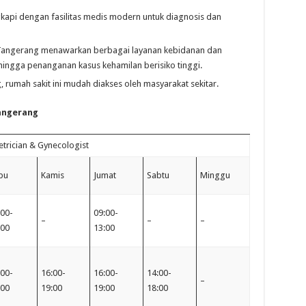
gkapi dengan fasilitas medis modern untuk diagnosis dan
ngerang menawarkan berbagai layanan kebidanan dan
hingga penanganan kasus kehamilan berisiko tinggi.
, rumah sakit ini mudah diakses oleh masyarakat sekitar.
angerang
trician & Gynecologist
bu
Kamis
Jumat
Sabtu
Minggu
:00-
09:00-
–
–
–
:00
13:00
:00-
16:00-
16:00-
14:00-
–
:00
19:00
19:00
18:00