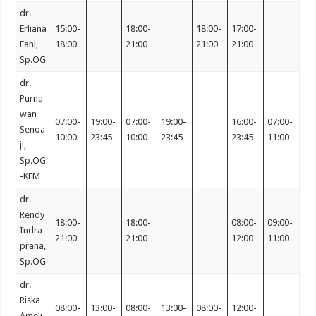
dr.
Erliana
15:00-
18:00-
18:00-
17:00-
Fani,
18:00
21:00
21:00
21:00
Sp.OG
dr.
Purna
wan
07:00-
19:00-
07:00-
19:00-
16:00-
07:00-
Senoa
10:00
23:45
10:00
23:45
23:45
11:00
ji,
Sp.OG
-KFM
dr.
Rendy
18:00-
18:00-
08:00-
09:00-
Indra
21:00
21:00
12:00
11:00
prana,
Sp.OG
dr.
Riska
08:00-
13:00-
08:00-
13:00-
08:00-
12:00-
Ameli