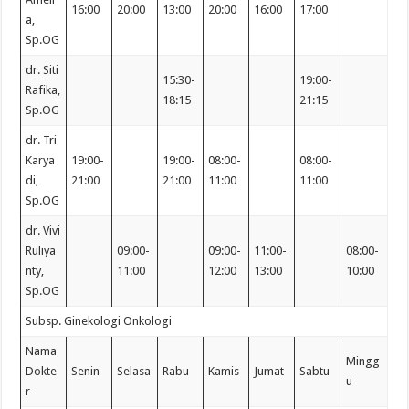
16:00
20:00
13:00
20:00
16:00
17:00
a,
Sp.OG
dr. Siti
15:30-
19:00-
Rafika,
18:15
21:15
Sp.OG
dr. Tri
Karya
19:00-
19:00-
08:00-
08:00-
di,
21:00
21:00
11:00
11:00
Sp.OG
dr. Vivi
Ruliya
09:00-
09:00-
11:00-
08:00-
nty,
11:00
12:00
13:00
10:00
Sp.OG
Subsp. Ginekologi Onkologi
Nama
Mingg
Dokte
Senin
Selasa
Rabu
Kamis
Jumat
Sabtu
u
r