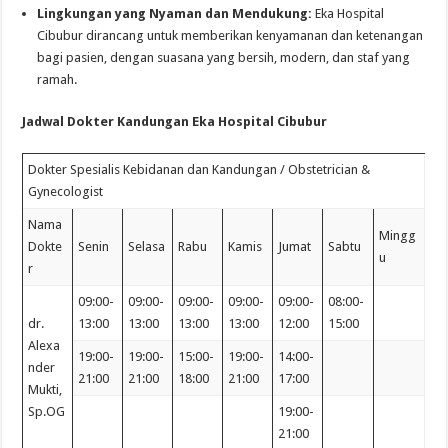
Lingkungan yang Nyaman dan Mendukung:
Eka Hospital
Cibubur dirancang untuk memberikan kenyamanan dan ketenangan
bagi pasien, dengan suasana yang bersih, modern, dan staf yang
ramah.
Jadwal Dokter Kandungan Eka Hospital Cibubur
Dokter Spesialis Kebidanan dan Kandungan / Obstetrician &
Gynecologist
Nama
Mingg
Dokte
Senin
Selasa
Rabu
Kamis
Jumat
Sabtu
u
r
09:00-
09:00-
09:00-
09:00-
09:00-
08:00-
dr.
13:00
13:00
13:00
13:00
12:00
15:00
Alexa
19:00-
19:00-
15:00-
19:00-
14:00-
nder
21:00
21:00
18:00
21:00
17:00
Mukti,
Sp.OG
19:00-
21:00