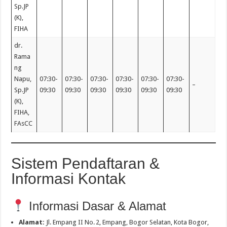
Sp.JP
(K),
FIHA
dr.
Rama
ng
Napu,
07:30-
07:30-
07:30-
07:30-
07:30-
07:30-
–
Sp.JP
09:30
09:30
09:30
09:30
09:30
09:30
(K),
FIHA,
FAsCC
Sistem Pendaftaran &
Informasi Kontak
Informasi Dasar & Alamat
Alamat:
Jl. Empang II No. 2, Empang, Bogor Selatan, Kota Bogor,