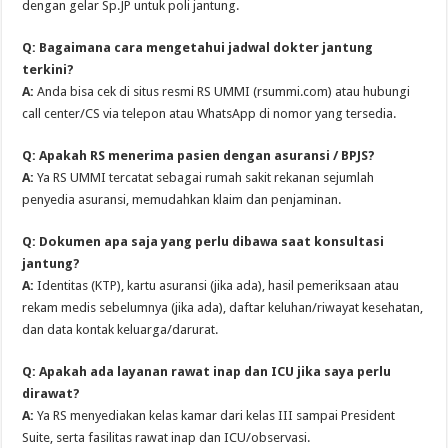
dengan gelar Sp.JP untuk poli jantung.
Q: Bagaimana cara mengetahui jadwal dokter jantung
terkini?
A:
Anda bisa cek di situs resmi RS UMMI (rsummi.com) atau hubungi
call center/CS via telepon atau WhatsApp di nomor yang tersedia.
Q: Apakah RS menerima pasien dengan asuransi / BPJS?
A:
Ya RS UMMI tercatat sebagai rumah sakit rekanan sejumlah
penyedia asuransi, memudahkan klaim dan penjaminan.
Q: Dokumen apa saja yang perlu dibawa saat konsultasi
jantung?
A:
Identitas (KTP), kartu asuransi (jika ada), hasil pemeriksaan atau
rekam medis sebelumnya (jika ada), daftar keluhan/riwayat kesehatan,
dan data kontak keluarga/darurat.
Q: Apakah ada layanan rawat inap dan ICU jika saya perlu
dirawat?
A:
Ya RS menyediakan kelas kamar dari kelas III sampai President
Suite, serta fasilitas rawat inap dan ICU/observasi.