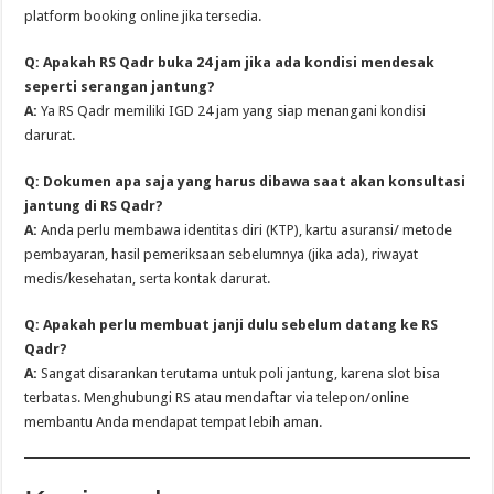
platform booking online jika tersedia.
Q: Apakah RS Qadr buka 24 jam jika ada kondisi mendesak
seperti serangan jantung?
A:
Ya RS Qadr memiliki IGD 24 jam yang siap menangani kondisi
darurat.
Q: Dokumen apa saja yang harus dibawa saat akan konsultasi
jantung di RS Qadr?
A:
Anda perlu membawa identitas diri (KTP), kartu asuransi/ metode
pembayaran, hasil pemeriksaan sebelumnya (jika ada), riwayat
medis/kesehatan, serta kontak darurat.
Q: Apakah perlu membuat janji dulu sebelum datang ke RS
Qadr?
A:
Sangat disarankan terutama untuk poli jantung, karena slot bisa
terbatas. Menghubungi RS atau mendaftar via telepon/online
membantu Anda mendapat tempat lebih aman.