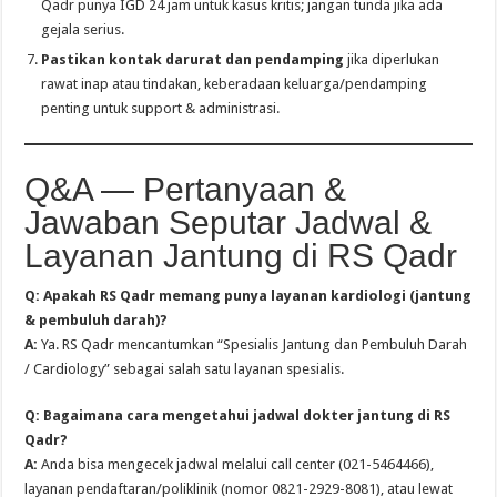
Qadr punya IGD 24 jam untuk kasus kritis; jangan tunda jika ada
gejala serius.
Pastikan kontak darurat dan pendamping
jika diperlukan
rawat inap atau tindakan, keberadaan keluarga/pendamping
penting untuk support & administrasi.
Q&A — Pertanyaan &
Jawaban Seputar Jadwal &
Layanan Jantung di RS Qadr
Q: Apakah RS Qadr memang punya layanan kardiologi (jantung
& pembuluh darah)?
A:
Ya. RS Qadr mencantumkan “Spesialis Jantung dan Pembuluh Darah
/ Cardiology” sebagai salah satu layanan spesialis.
Q: Bagaimana cara mengetahui jadwal dokter jantung di RS
Qadr?
A:
Anda bisa mengecek jadwal melalui call center (021-5464466),
layanan pendaftaran/poliklinik (nomor 0821-2929-8081), atau lewat