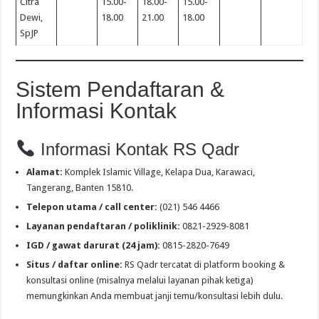
Citra
15.00-
18.00-
15.00-
Dewi,
18.00
21.00
18.00
SpJP
Sistem Pendaftaran &
Informasi Kontak
Informasi Kontak RS Qadr
Alamat:
Komplek Islamic Village, Kelapa Dua, Karawaci,
Tangerang, Banten 15810.
Telepon utama / call center:
(021) 546 4466
Layanan pendaftaran / poliklinik:
0821-2929-8081
IGD / gawat darurat (24 jam):
0815-2820-7649
Situs / daftar online:
RS Qadr tercatat di platform booking &
konsultasi online (misalnya melalui layanan pihak ketiga)
memungkinkan Anda membuat janji temu/konsultasi lebih dulu.