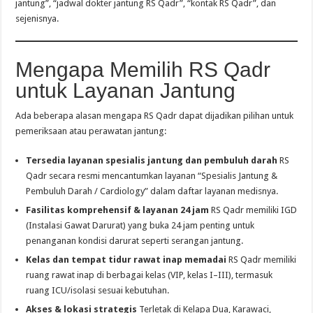
jantung”, “jadwal dokter jantung RS Qadr”, “kontak RS Qadr”, dan
sejenisnya.
Mengapa Memilih RS Qadr
untuk Layanan Jantung
Ada beberapa alasan mengapa RS Qadr dapat dijadikan pilihan untuk
pemeriksaan atau perawatan jantung:
Tersedia layanan spesialis jantung dan pembuluh darah
RS
Qadr secara resmi mencantumkan layanan “Spesialis Jantung &
Pembuluh Darah / Cardiology” dalam daftar layanan medisnya.
Fasilitas komprehensif & layanan 24 jam
RS Qadr memiliki IGD
(Instalasi Gawat Darurat) yang buka 24 jam penting untuk
penanganan kondisi darurat seperti serangan jantung.
Kelas dan tempat tidur rawat inap memadai
RS Qadr memiliki
ruang rawat inap di berbagai kelas (VIP, kelas I–III), termasuk
ruang ICU/isolasi sesuai kebutuhan.
Akses & lokasi strategis
Terletak di Kelapa Dua, Karawaci,