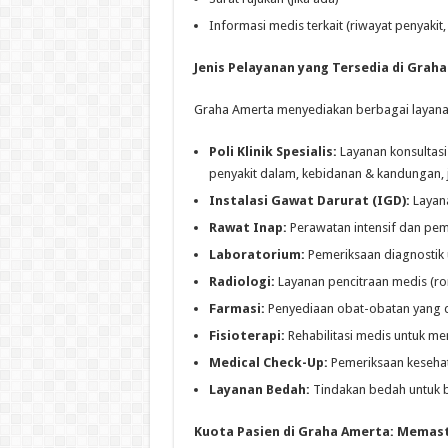
Informasi medis terkait (riwayat penyaki
Jenis Pelayanan yang Tersedia di Grah
Graha Amerta menyediakan berbagai layana
Poli Klinik Spesialis:
Layanan konsultasi
penyakit dalam, kebidanan & kandungan, jan
Instalasi Gawat Darurat (IGD):
Layana
Rawat Inap:
Perawatan intensif dan pem
Laboratorium:
Pemeriksaan diagnostik
Radiologi:
Layanan pencitraan medis (ron
Farmasi:
Penyediaan obat-obatan yang d
Fisioterapi:
Rehabilitasi medis untuk me
Medical Check-Up:
Pemeriksaan kesehata
Layanan Bedah:
Tindakan bedah untuk b
Kuota Pasien di Graha Amerta: Memast