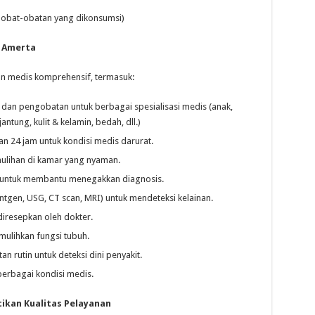
t, obat-obatan yang dikonsumsi)
a Amerta
n medis komprehensif, termasuk:
 dan pengobatan untuk berbagai spesialisasi medis (anak,
tung, kulit & kelamin, bedah, dll.)
n 24 jam untuk kondisi medis darurat.
ulihan di kamar yang nyaman.
 untuk membantu menegakkan diagnosis.
tgen, USG, CT scan, MRI) untuk mendeteksi kelainan.
iresepkan oleh dokter.
mulihkan fungsi tubuh.
n rutin untuk deteksi dini penyakit.
erbagai kondisi medis.
ikan Kualitas Pelayanan