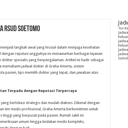
Jad
a RSUD Soetomo
Tes K
Jadwal
Kelua
Jadwal
Kelua
 menjadi langkah awal yang krusial dalam menjaga kesehatan
Jadwa
al dengan reputasi unggulnya ini menawarkan berbagai layanan
Jadwal
Sumoh
dokter spesialis yang berpengalaman. Artikel ini hadir sebagai
 memahami jadwal dokter di Graha Amerta, sistem
ota pasien, tips memilih dokter yang tepat, dan jawaban atas
tan Terpadu dengan Reputasi Terpercaya
yang berlokasi strategis dan mudah diakses. Dikenal dengan
 dan tim medis profesional, Graha Amerta berkomitmen untuk
 tinggi yang berpusat pada pasien. Rumah sakit ini
pemeriksaan umum hingga tindakan medis kompleks,
enuhi dengan baik.