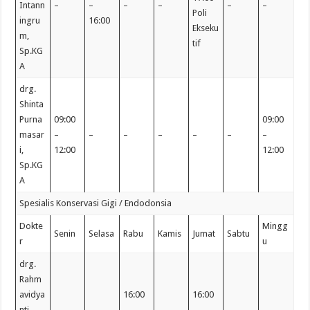
Intann
–
–
–
–
–
–
Poli
ingru
16:00
Ekseku
m,
tif
Sp.KG
A
drg.
Shinta
Purna
09:00
09:00
masar
–
–
–
–
–
–
–
i,
12:00
12:00
Sp.KG
A
Spesialis Konservasi Gigi / Endodonsia
Dokte
Mingg
Senin
Selasa
Rabu
Kamis
Jumat
Sabtu
r
u
drg.
Rahm
avidya
16:00
16:00
nti
–
–
–
–
–
–
–