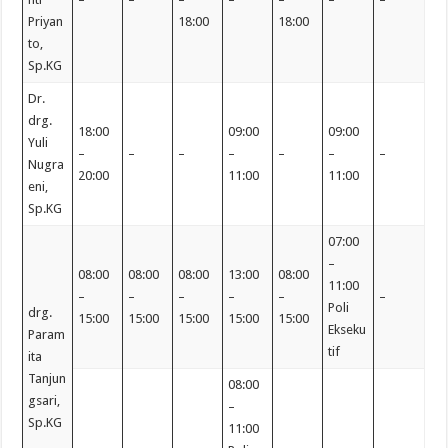
Priyan
18:00
18:00
to,
Sp.KG
Dr.
drg.
18:00
09:00
09:00
Yuli
–
–
–
–
–
–
–
Nugra
20:00
11:00
11:00
eni,
Sp.KG
07:00
–
08:00
08:00
08:00
13:00
08:00
11:00
–
–
–
–
–
–
Poli
drg.
15:00
15:00
15:00
15:00
15:00
Ekseku
Param
tif
ita
Tanjun
08:00
gsari,
–
Sp.KG
11:00