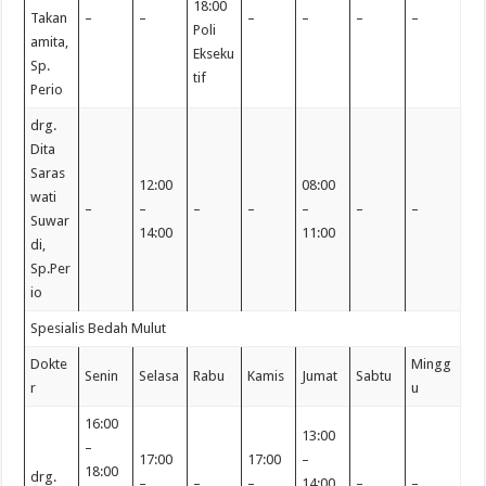
18:00
Takan
–
–
–
–
–
–
Poli
amita,
Ekseku
Sp.
tif
Perio
drg.
Dita
Saras
12:00
08:00
wati
–
–
–
–
–
–
–
Suwar
14:00
11:00
di,
Sp.Per
io
Spesialis Bedah Mulut
Dokte
Mingg
Senin
Selasa
Rabu
Kamis
Jumat
Sabtu
r
u
16:00
13:00
–
17:00
17:00
–
18:00
drg.
–
–
–
14:00
–
–