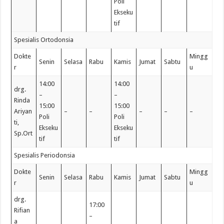
Poli
Ekseku
tif
Spesialis Ortodonsia
Dokte
Mingg
Senin
Selasa
Rabu
Kamis
Jumat
Sabtu
r
u
14:00
14:00
drg.
–
–
Rinda
15:00
15:00
Ariyan
–
–
–
–
–
Poli
Poli
ti,
Ekseku
Ekseku
Sp.Ort
tif
tif
Spesialis Periodonsia
Dokte
Mingg
Senin
Selasa
Rabu
Kamis
Jumat
Sabtu
r
u
drg.
17:00
Rifian
–
a