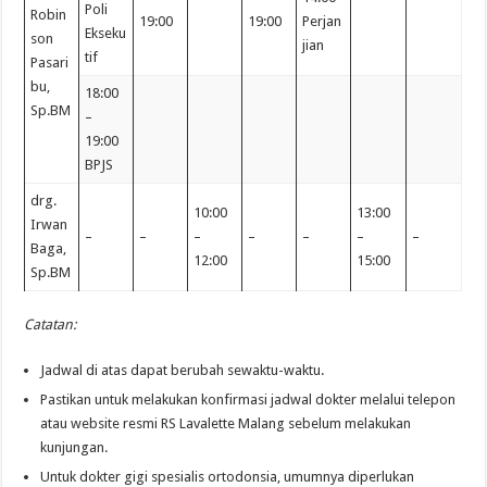
Poli
Robin
19:00
19:00
Perjan
Ekseku
son
jian
tif
Pasari
bu,
18:00
Sp.BM
–
19:00
BPJS
drg.
10:00
13:00
Irwan
–
–
–
–
–
–
–
Baga,
12:00
15:00
Sp.BM
Catatan:
Jadwal di atas dapat berubah sewaktu-waktu.
Pastikan untuk melakukan konfirmasi jadwal dokter melalui telepon
atau website resmi RS Lavalette Malang sebelum melakukan
kunjungan.
Untuk dokter gigi spesialis ortodonsia, umumnya diperlukan