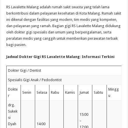
RS Lavalette Malang adalah rumah sakit swasta yang telah lama
berkontribusi dalam pelayanan kesehatan di Kota Malang. Rumah sakit
ini dikenal dengan fasilitas yang modern, tim medis yang kompeten,
dan pelayanan yang ramah. Bagian gigi RS Lavalette Malang didukung
oleh dokter gigi spesialis dan umum yang berpengalaman, serta
peralatan medis yang canggih untuk memberikan perawatan terbaik
bagi pasien.
Jadwal Dokter Gigi RS Lavalette Malang: Informasi Terkini
Dokter Gigi / Dentist
Spesialis Gigi Anak / Pedodontist
Dokte
Mingg
Senin
Selasa
Rabu
Kamis
Jumat
Sabtu
r
u
drg.
Sukek
15:00
si
–
Dyah
14:00
17:00