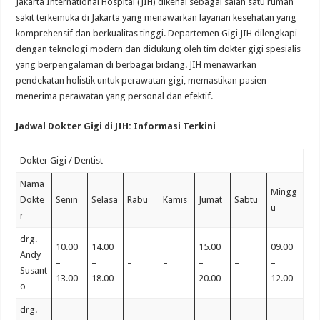
Jakarta International Hospital (JIH) dikenal sebagai salah satu rumah
sakit terkemuka di Jakarta yang menawarkan layanan kesehatan yang
komprehensif dan berkualitas tinggi. Departemen Gigi JIH dilengkapi
dengan teknologi modern dan didukung oleh tim dokter gigi spesialis
yang berpengalaman di berbagai bidang. JIH menawarkan
pendekatan holistik untuk perawatan gigi, memastikan pasien
menerima perawatan yang personal dan efektif.
Jadwal Dokter Gigi di JIH: Informasi Terkini
Dokter Gigi / Dentist
Nama
Mingg
Dokte
Senin
Selasa
Rabu
Kamis
Jumat
Sabtu
u
r
drg.
10.00
14.00
15.00
09.00
Andy
–
–
–
–
–
–
–
Susant
13.00
18.00
20.00
12.00
o
drg.