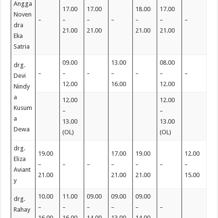
Angga
17.00
17.00
18.00
17.00
Noven
–
–
–
–
–
–
–
dra
21.00
21.00
21.00
21.00
Eka
Satria
09.00
13.00
08.00
drg.
–
–
–
–
–
–
–
Devi
12.00
16.00
12.00
Nindy
a
12.00
12.00
Kusum
–
–
a
13.00
13.00
Dewa
(OL)
(OL)
drg.
19.00
17.00
19.00
12.00
Eliza
–
–
–
–
–
–
–
Aviant
21.00
21.00
21.00
15.00
y
10.00
11.00
09.00
09.00
09.00
drg.
–
–
–
–
–
–
Rahay
16.00
16.00
14.00
13.00
14.00