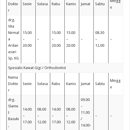
Mingg
Dokte
Senin
Selasa
Rabu
Kamis
Jumat
Sabtu
u
r
drg.
Vita
Nirmal
15.00
15.00
15.00
08.30
a
–
–
–
–
–
–
–
Ardan
20.00
20.00
20.00
12.00
asari
Sp. KG
Spesialis Kawat Gigi / Orthodontist
Nama
Mingg
Dokte
Senin
Selasa
Rabu
Kamis
Jumat
Sabtu
u
r
drg.
09.00
Slame
–
14.00
08.00
14.00
08.00
t
11.00
–
–
–
–
–
–
Basuki
/
17.00
12.00
17.00
12.00
,
14.00-