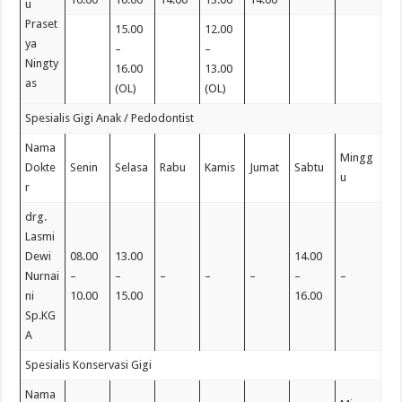
u
Praset
15.00
12.00
ya
–
–
Ningty
16.00
13.00
as
(OL)
(OL)
Spesialis Gigi Anak / Pedodontist
Nama
Mingg
Dokte
Senin
Selasa
Rabu
Kamis
Jumat
Sabtu
u
r
drg.
Lasmi
Dewi
08.00
13.00
14.00
Nurnai
–
–
–
–
–
–
–
ni
10.00
15.00
16.00
Sp.KG
A
Spesialis Konservasi Gigi
Nama