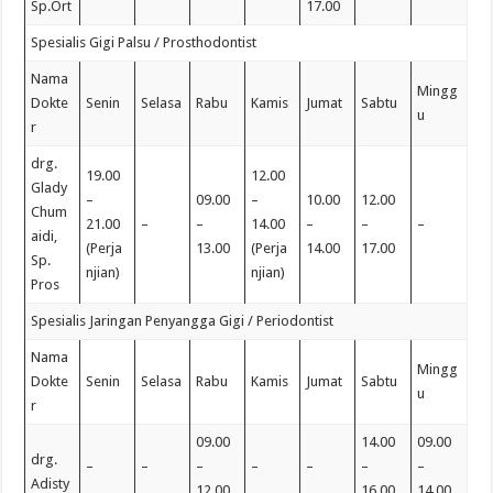
Sp.Ort
17.00
Spesialis Gigi Palsu / Prosthodontist
Nama
Mingg
Dokte
Senin
Selasa
Rabu
Kamis
Jumat
Sabtu
u
r
drg.
19.00
12.00
Glady
–
09.00
–
10.00
12.00
Chum
21.00
–
–
14.00
–
–
–
aidi,
(Perja
13.00
(Perja
14.00
17.00
Sp.
njian)
njian)
Pros
Spesialis Jaringan Penyangga Gigi / Periodontist
Nama
Mingg
Dokte
Senin
Selasa
Rabu
Kamis
Jumat
Sabtu
u
r
09.00
14.00
09.00
drg.
–
–
–
–
–
–
–
Adisty
12.00
16.00
14.00