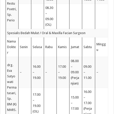
Restu
08.30
Poetri,
–
Sp.
09.00
Perio
(OL)
Spesialis Bedah Mulut / Oral & Maxilla Facian Surgeon
Nama
Mingg
Dokte
Senin
Selasa
Rabu
Kamis
Jumat
Sabtu
u
r
08.00
drg.
16.00
17.00
–
09.00
Eva
–
–
–
–
09.00
–
–
Sutyo
19.00
19.00
(Perja
11.00
wati
njian)
Perma
16.00
tasari,
17.00
15.00
–
Sp.
–
–
17.00
BM (K)
19.00
17.00
(Perja
MARS.
(OL)