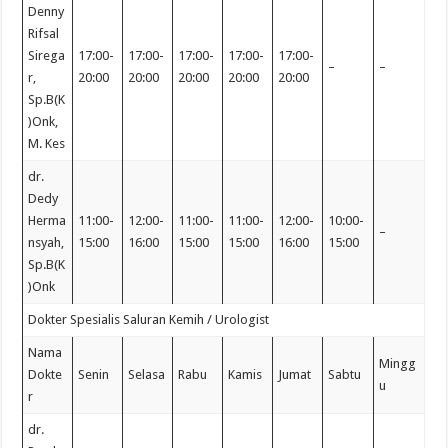
Denny
Rifsal
Sirega
17:00-
17:00-
17:00-
17:00-
17:00-
–
–
r,
20:00
20:00
20:00
20:00
20:00
Sp.B(K
)Onk,
M. Kes
dr.
Dedy
Herma
11:00-
12:00-
11:00-
11:00-
12:00-
10:00-
–
nsyah,
15:00
16:00
15:00
15:00
16:00
15:00
Sp.B(K
)Onk
Dokter Spesialis Saluran Kemih / Urologist
Nama
Mingg
Dokte
Senin
Selasa
Rabu
Kamis
Jumat
Sabtu
u
r
dr.