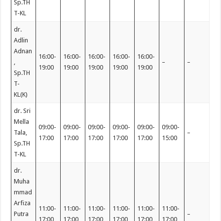
Sp.TH
T-KL
dr.
Adlin
Adnan
16:00-
16:00-
16:00-
16:00-
16:00-
,
–
–
19:00
19:00
19:00
19:00
19:00
Sp.TH
T-
KL(K)
dr. Sri
Mella
09:00-
09:00-
09:00-
09:00-
09:00-
09:00-
Tala,
–
17:00
17:00
17:00
17:00
17:00
15:00
Sp.TH
T-KL
dr.
Muha
mmad
Arfiza
11:00-
11:00-
11:00-
11:00-
11:00-
11:00-
Putra
–
17:00
17:00
17:00
17:00
17:00
17:00