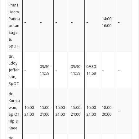
Frans
Henry
Panda
14:00-
–
–
–
–
–
–
potan
16:00
Sagal
a,
SpOT
dr.
Eddy
09:30-
09:30-
09:30-
Jeffer
–
–
–
–
11:59
11:59
11:59
son,
SpOT
dr.
Kurnia
wan,
15:00-
15:00-
15:00-
15:00-
15:00-
18:00-
–
Sp.OT,
21:00
21:00
21:00
21:00
21:00
20:00
Hip &
Knee
dr.