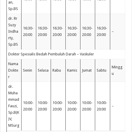
an,
Sp.BS
dr. Rr
Suzy
16:30-
16:30-
16:30-
16:30-
16:30-
16:30-
Indha
–
20:00
20:00
20:00
20:00
20:00
20:00
rty,
Sp.BS
Dokter Spesialis Bedah Pembuluh Darah – Vaskuler
Nama
Mingg
Dokte
Senin
Selasa
Rabu
Kamis
Jumat
Sabtu
u
r
dr.
Muha
mmad
10:00-
10:00-
10:00-
10:00-
10:00-
10:00-
Fauzi,
–
20:00
20:00
20:00
20:00
20:00
20:00
Sp.B(K
)V,
MSurg