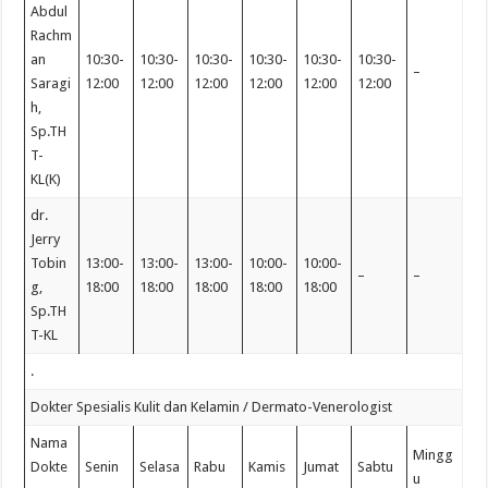
Abdul
Rachm
an
10:30-
10:30-
10:30-
10:30-
10:30-
10:30-
–
Saragi
12:00
12:00
12:00
12:00
12:00
12:00
h,
Sp.TH
T-
KL(K)
dr.
Jerry
Tobin
13:00-
13:00-
13:00-
10:00-
10:00-
–
–
g,
18:00
18:00
18:00
18:00
18:00
Sp.TH
T-KL
.
Dokter Spesialis Kulit dan Kelamin / Dermato-Venerologist
Nama
Mingg
Dokte
Senin
Selasa
Rabu
Kamis
Jumat
Sabtu
u