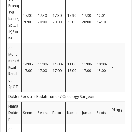
Pranaj
aya
17:30-
17:30-
17:30-
17:30-
17:30-
12:01-
Kadar,
–
20:00
20:00
20:00
20:00
20:00
14:30
Sp.OT
(K)Spi
ne
dr.
Muha
mmad
14:00-
11:00-
14:00-
11:00-
11:00-
10:00-
Rizal
–
17:00
17:00
17:00
17:00
17:00
13:00
Renal
di,
SpOT
Dokter Spesialis Bedah Tumor / Oncology Surgeon
Nama
Mingg
Dokte
Senin
Selasa
Rabu
Kamis
Jumat
Sabtu
u
r
dr.