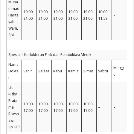
Muha
mmad
19:00-
19:00-
19:00-
19:00-
19:00-
10:00-
Harits
–
21:00
21:00
21:00
21:00
21:00
11:59
yah
Warli,
SpU
.
Spesialis Kedokteran Fisik dan Rehabilitasi Medik
Nama
Mingg
Dokte
Senin
Selasa
Rabu
Kamis
Jumat
Sabtu
u
r
dr.
Rizky
Prata
10:00-
10:00-
10:00-
10:00-
10:00-
ma
–
–
17:00
17:00
17:00
17:00
17:00
Roesn
awi,
Sp.KFR