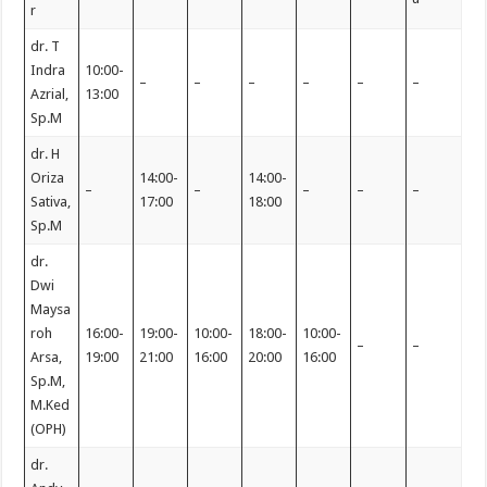
r
dr. T
Indra
10:00-
–
–
–
–
–
–
Azrial,
13:00
Sp.M
dr. H
Oriza
14:00-
14:00-
–
–
–
–
–
Sativa,
17:00
18:00
Sp.M
dr.
Dwi
Maysa
roh
16:00-
19:00-
10:00-
18:00-
10:00-
–
–
Arsa,
19:00
21:00
16:00
20:00
16:00
Sp.M,
M.Ked
(OPH)
dr.