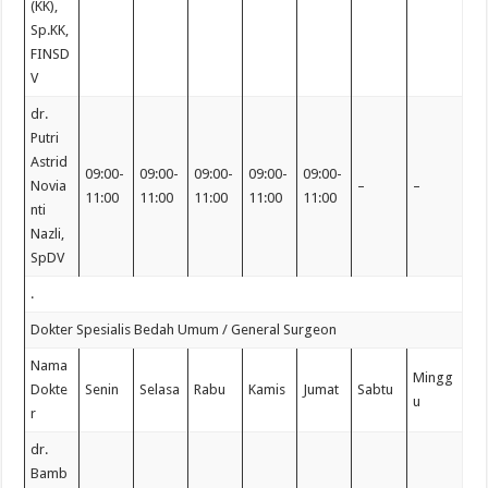
(KK),
Sp.KK,
FINSD
V
dr.
Putri
Astrid
09:00-
09:00-
09:00-
09:00-
09:00-
Novia
–
–
11:00
11:00
11:00
11:00
11:00
nti
Nazli,
SpDV
.
Dokter Spesialis Bedah Umum / General Surgeon
Nama
Mingg
Dokte
Senin
Selasa
Rabu
Kamis
Jumat
Sabtu
u
r
dr.
Bamb