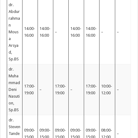
dr.
Abdur
rahma
n
14:00-
14:00-
14:00-
14:00-
Mous
–
–
–
16:00
16:00
16:00
16:00
a
Arsya
d,
Sp.BS
dr.
Muha
mmad
17:00-
17:00-
17:00-
10:00-
Deni
–
–
–
19:00
19:00
19:00
12:00
Nasuti
on,
Sp.BS
dr.
Steven
09:00-
09:00-
09:00-
09:00-
09:00-
08:00-
Tande
–
15:00
15:00
15:00
15:00
15:00
12:00