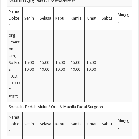
Spesialis Ggigi Palsu / Prosthodontist
Nama
Mingg
Dokte
Senin
Selasa
Rabu
Kamis
Jumat
Sabtu
u
r
drg.
Emers
on
Lim,
Sp.Pro
15:00-
15:00-
15:00-
15:00-
15:00-
–
–
s,
19:00
19:00
19:00
19:00
19:00
FICD,
FICCD
E,
FISID
Spesialis Bedah Mulut / Oral & Maxilla Facial Surgeon
Nama
Mingg
Dokte
Senin
Selasa
Rabu
Kamis
Jumat
Sabtu
u
r