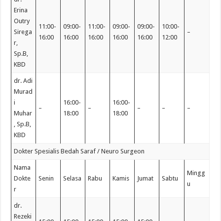
Erina
Outry
11:00-
09:00-
11:00-
09:00-
09:00-
10:00-
Sirega
–
16:00
16:00
16:00
16:00
16:00
12:00
r,
Sp.B,
KBD
dr. Adi
Murad
i
16:00-
16:00-
–
–
–
–
–
Muhar
18:00
18:00
, Sp.B,
KBD
Dokter Spesialis Bedah Saraf / Neuro Surgeon
Nama
Mingg
Dokte
Senin
Selasa
Rabu
Kamis
Jumat
Sabtu
u
r
dr.
Rezeki