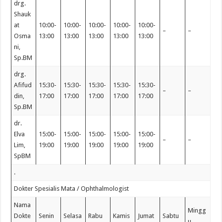
drg.
Shauk
at
10:00-
10:00-
10:00-
10:00-
10:00-
–
–
Osma
13:00
13:00
13:00
13:00
13:00
ni,
Sp.BM
drg.
Afifud
15:30-
15:30-
15:30-
15:30-
15:30-
–
–
din,
17:00
17:00
17:00
17:00
17:00
Sp.BM
dr.
Elva
15:00-
15:00-
15:00-
15:00-
15:00-
–
–
Lim,
19:00
19:00
19:00
19:00
19:00
SpBM
.
Dokter Spesialis Mata / Ophthalmologist
Nama
Mingg
Dokte
Senin
Selasa
Rabu
Kamis
Jumat
Sabtu
u