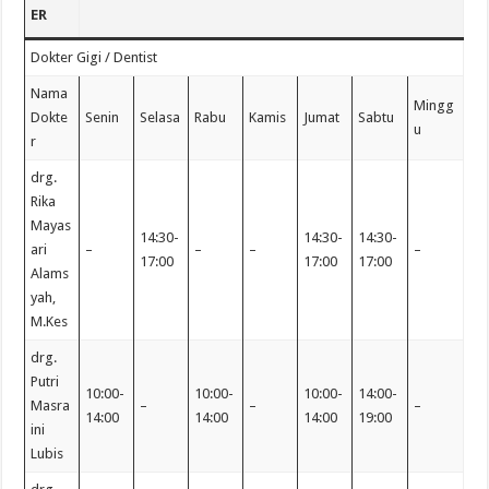
ER
Dokter Gigi / Dentist
Nama
Mingg
Dokte
Senin
Selasa
Rabu
Kamis
Jumat
Sabtu
u
r
drg.
Rika
Mayas
14:30-
14:30-
14:30-
ari
–
–
–
–
17:00
17:00
17:00
Alams
yah,
M.Kes
drg.
Putri
10:00-
10:00-
10:00-
14:00-
Masra
–
–
–
14:00
14:00
14:00
19:00
ini
Lubis