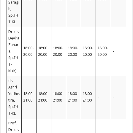
Saragi
h,
Sp.TH
T-KL
Dr. dr.
Devira
Zahar
18:00-
18:00-
18:00-
18:00-
18:00-
18:00-
a,
–
20:00
20:00
20:00
20:00
20:00
20:00
Sp.TH
T-
KL(K)
dr.
Ashri
Yudhis
18:00-
18:00-
18:00-
18:00-
18:00-
–
–
tira,
21:00
21:00
21:00
21:00
21:00
Sp.TH
T-KL
Prof.
Dr. dr.