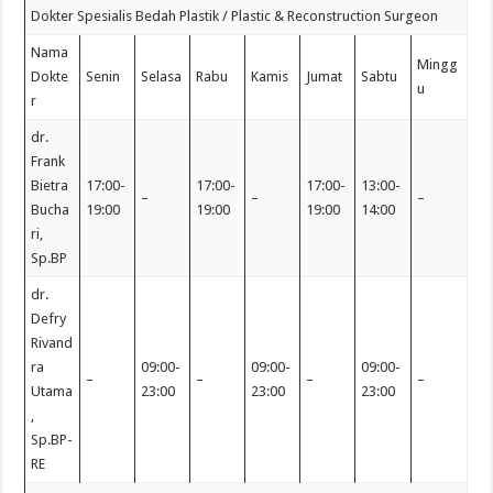
Dokter Spesialis Bedah Plastik / Plastic & Reconstruction Surgeon
Nama
Mingg
Dokte
Senin
Selasa
Rabu
Kamis
Jumat
Sabtu
u
r
dr.
Frank
Bietra
17:00-
17:00-
17:00-
13:00-
–
–
–
Bucha
19:00
19:00
19:00
14:00
ri,
Sp.BP
dr.
Defry
Rivand
ra
09:00-
09:00-
09:00-
–
–
–
–
Utama
23:00
23:00
23:00
,
Sp.BP-
RE