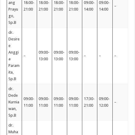
ang
18:00-
18:00-
18:00-
18:00-
09:00-
09:00-
–
Prayu
21:00
21:00
21:00
21:00
14:00
14:00
go,
Sp.B
dr.
Desire
e
Anggi
09:00-
09:00-
09:00-
–
–
–
–
a
13:00
13:00
13:00
Param
ita,
Sp.B
dr.
Dede
09:00-
09:00-
09:00-
09:00-
17:30-
09:00-
Kurnia
–
11:00
11:00
11:00
11:00
21:00
12:00
wan,
Sp.B
dr.
Muha