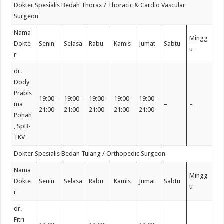
Dokter Spesialis Bedah Thorax / Thoracic & Cardio Vascular
Surgeon
Nama
Mingg
Dokte
Senin
Selasa
Rabu
Kamis
Jumat
Sabtu
u
r
dr.
Dody
Prabis
19:00-
19:00-
19:00-
19:00-
19:00-
ma
–
–
21:00
21:00
21:00
21:00
21:00
Pohan
, SpB-
TKV
Dokter Spesialis Bedah Tulang / Orthopedic Surgeon
Nama
Mingg
Dokte
Senin
Selasa
Rabu
Kamis
Jumat
Sabtu
u
r
dr.
Fitri