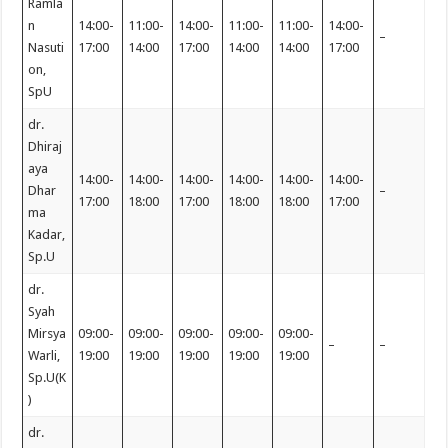
Ramla
n
14:00-
11:00-
14:00-
11:00-
11:00-
14:00-
–
Nasuti
17:00
14:00
17:00
14:00
14:00
17:00
on,
SpU
dr.
Dhiraj
aya
14:00-
14:00-
14:00-
14:00-
14:00-
14:00-
Dhar
–
17:00
18:00
17:00
18:00
18:00
17:00
ma
Kadar,
Sp.U
dr.
Syah
Mirsya
09:00-
09:00-
09:00-
09:00-
09:00-
–
–
Warli,
19:00
19:00
19:00
19:00
19:00
Sp.U(K
)
dr.