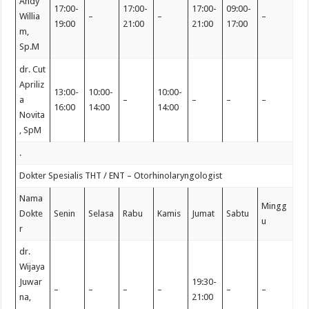
Andy
17:00-
17:00-
17:00-
09:00-
Willia
–
–
–
19:00
21:00
21:00
17:00
m,
Sp.M
dr. Cut
Apriliz
13:00-
10:00-
10:00-
a
–
–
–
–
16:00
14:00
14:00
Novita
, SpM
.
Dokter Spesialis THT / ENT – Otorhinolaryngologist
Nama
Mingg
Dokte
Senin
Selasa
Rabu
Kamis
Jumat
Sabtu
u
r
dr.
Wijaya
Juwar
19:30-
–
–
–
–
–
–
na,
21:00