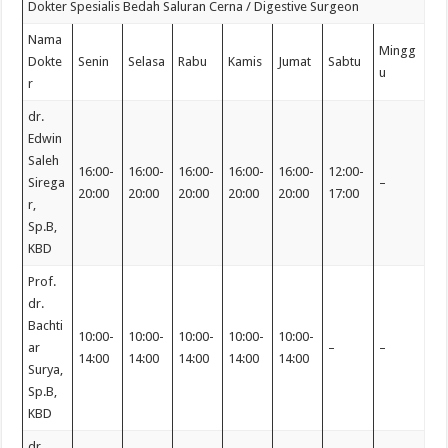
Dokter Spesialis Bedah Saluran Cerna / Digestive Surgeon
Nama
Mingg
Dokte
Senin
Selasa
Rabu
Kamis
Jumat
Sabtu
u
r
dr.
Edwin
Saleh
16:00-
16:00-
16:00-
16:00-
16:00-
12:00-
Sirega
–
20:00
20:00
20:00
20:00
20:00
17:00
r,
Sp.B,
KBD
Prof.
dr.
Bachti
10:00-
10:00-
10:00-
10:00-
10:00-
ar
–
–
14:00
14:00
14:00
14:00
14:00
Surya,
Sp.B,
KBD
dr.