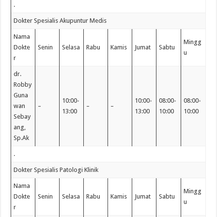
.
Dokter Spesialis Akupuntur Medis
Nama
Mingg
Dokte
Senin
Selasa
Rabu
Kamis
Jumat
Sabtu
u
r
dr.
Robby
Guna
10:00-
10:00-
08:00-
08:00-
wan
–
–
–
13:00
13:00
10:00
10:00
Sebay
ang,
Sp.Ak
.
Dokter Spesialis Patologi Klinik
Nama
Mingg
Dokte
Senin
Selasa
Rabu
Kamis
Jumat
Sabtu
u
r