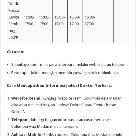
Dr. dr.
Rosita
Juwita
15:00-
15:00-
15:00-
15:00-
15:00-
–
–
Sembi
17:00
17:00
17:00
17:00
17:00
ring,
Sp.PK
Catatan:
Sebaiknya konfirmasi jadwal terbaru melalui website atau telepon.
Beberapa dokter mungkin memiliki jadwal praktik di klinik lain.
Cara Mendapatkan Informasi Jadwal Dokter Terbaru:
Website Resmi:
Kunjungi website resmi Columbia Asia Medan
(jika ada) dan cari bagian “Jadwal Dokter” atau “Pendaftaran
Online”.
Telepon:
Hubungi bagian informasi atau customer service
Columbia Asia Medan melalui telepon.
Aplikasi Mobile:
Periksa apakah Columbia Asia Medan memiliki