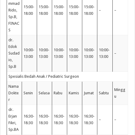
mmad
15:00-
15:00-
15:00-
15:00-
15:00-
Rido,
–
–
18:00
18:00
18:00
18:00
18:00
Sp.B,
FINAC
S
dr.
Edok
10:00-
10:00-
10:00-
10:00-
10:00-
10:00-
Sudad
–
13:00
13:00
13:00
13:00
13:00
13:00
io,
Sp.B
Spesialis Bedah Anak / Pediatric Surgeon
Nama
Mingg
Dokte
Senin
Selasa
Rabu
Kamis
Jumat
Sabtu
u
r
dr.
Erjan
16:30-
16:30-
16:30-
16:30-
16:30-
–
–
Fikri,
18:30
18:30
18:30
18:30
18:30
Sp.BA