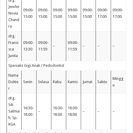
drg.
Jenifer
09:00-
09:00-
09:00-
09:00-
09:00-
09:00-
09:00-
Novia
15:00
15:00
15:00
15:00
15:00
17:00
17:00
Chand
ra
drg.
Fransi
09:00-
09:00-
09:00-
–
–
–
–
sca
13:30
11:59
11:59
Junita
Spesialis Gigi Anak / Pedodontist
Nama
Mingg
Dokte
Senin
Selasa
Rabu
Kamis
Jumat
Sabtu
u
r
drg.
Siti
16:30-
16:30-
16:30-
Salmia
–
–
–
–
18:00
18:00
18:00
h, Sp.
KGA