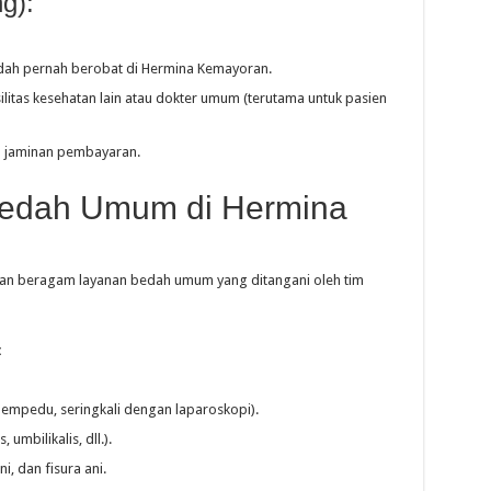
g):
dah pernah berobat di Hermina Kemayoran.
silitas kesehatan lain atau dokter umum (terutama untuk pasien
 jaminan pembayaran.
Bedah Umum di Hermina
an beragam layanan bedah umum yang ditangani oleh tim
:
empedu, seringkali dengan laparoskopi).
umbilikalis, dll.).
i, dan fisura ani.