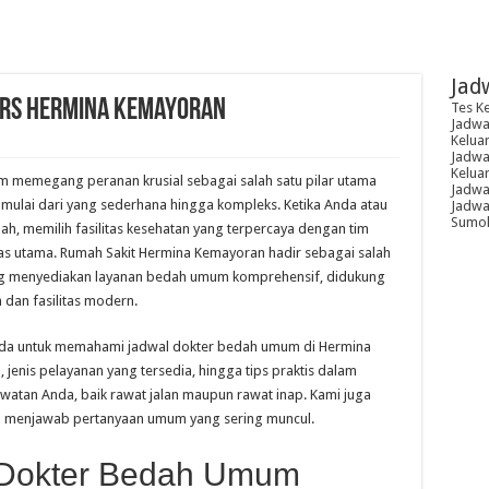
Jad
 RS Hermina Kemayoran
Tes K
Jadwal
Kelua
Jadwal
Kelua
 memegang peranan krusial sebagai salah satu pilar utama
Jadwa
mulai dari yang sederhana hingga kompleks. Ketika Anda atau
Jadwal
Sumoh
h, memilih fasilitas kesehatan yang terpercaya dengan tim
as utama. Rumah Sakit Hermina Kemayoran hadir sebagai salah
 yang menyediakan layanan bedah umum komprehensif, didukung
 dan fasilitas modern.
Anda untuk memahami jadwal dokter bedah umum di Hermina
 jenis pelayanan yang tersedia, hingga tips praktis dalam
watan Anda, baik rawat jalan maupun rawat inap. Kami juga
 menjawab pertanyaan umum yang sering muncul.
Dokter Bedah Umum