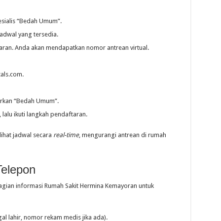
pesialis “Bedah Umum”.
jadwal yang tersedia.
taran. Anda akan mendapatkan nomor antrean virtual.
als.com.
sarkan “Bedah Umum”.
 lalu ikuti langkah pendaftaran.
hat jadwal secara
real-time
, mengurangi antrean di rumah
Telepon
agian informasi Rumah Sakit Hermina Kemayoran untuk
al lahir, nomor rekam medis jika ada).