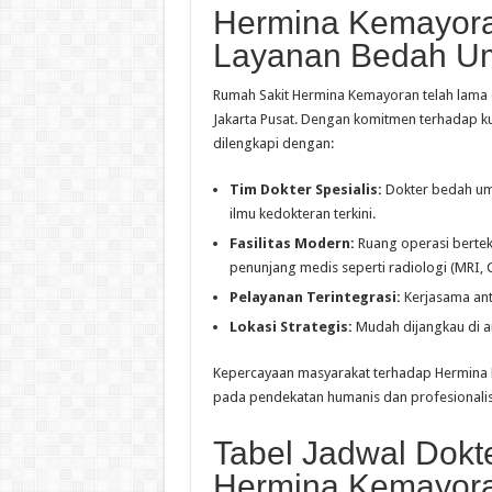
Hermina Kemayoran
Layanan Bedah U
Rumah Sakit Hermina Kemayoran telah lama di
Jakarta Pusat. Dengan komitmen terhadap k
dilengkapi dengan:
Tim Dokter Spesialis:
Dokter bedah um
ilmu kedokteran terkini.
Fasilitas Modern:
Ruang operasi bertekn
penunjang medis seperti radiologi (MRI, 
Pelayanan Terintegrasi:
Kerjasama ant
Lokasi Strategis:
Mudah dijangkau di ar
Kepercayaan masyarakat terhadap Hermina Ke
pada pendekatan humanis dan profesionalis
Tabel Jadwal Dok
Hermina Kemayor