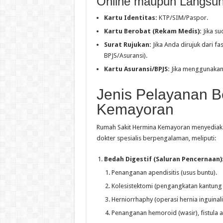
Online maupun Langsun
Kartu Identitas:
KTP/SIM/Paspor.
Kartu Berobat (Rekam Medis):
Jika su
Surat Rujukan:
Jika Anda dirujuk dari fa
BPJS/Asuransi).
Kartu Asuransi/BPJS:
Jika menggunakan
Jenis Pelayanan 
Kemayoran
Rumah Sakit Hermina Kemayoran menyediak
dokter spesialis berpengalaman, meliputi:
Bedah Digestif (Saluran Pencernaan)
Penanganan apendisitis (usus buntu).
Kolesistektomi (pengangkatan kantung 
Herniorrhaphy (operasi hernia inguinalis, 
Penanganan hemoroid (wasir), fistula an