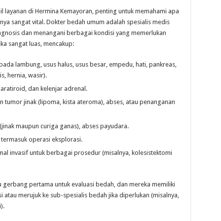
ail layanan di Hermina Kemayoran, penting untuk memahami apa
a sangat vital. Dokter bedah umum adalah spesialis medis
iagnosis dan menangani berbagai kondisi yang memerlukan
ka sangat luas, mencakup:
ada lambung, usus halus, usus besar, empedu, hati, pankreas,
s, hernia, wasir).
ratiroid, dan kelenjar adrenal.
tumor jinak (lipoma, kista ateroma), abses, atau penanganan
inak maupun curiga ganas), abses payudara.
termasuk operasi eksplorasi.
al invasif untuk berbagai prosedur (misalnya, kolesistektomi
u gerbang pertama untuk evaluasi bedah, dan mereka memiliki
tau merujuk ke sub-spesialis bedah jika diperlukan (misalnya,
).