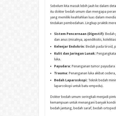
Sebelum kita masuk lebih jauh ke dalam det
itu dokter bedah umum dan mengapa peranny
yang memiliki keahlahlian luas dalam mend
tindakan pembedahan. Lingkup praktik mere
Sistem Pencernaan (Digestif):
Bedah p
dan anus (misalnya, apendiksitis, kolelitiasi
Kelenjar Endokrin:
Bedah pada tiroid, pa
Kulit dan Jaringan Lunak:
Pengangkatan 
luka.
Payudara:
Penanganan tumor payudara (j
Trauma:
Penanganan luka akibat cedera, 
Bedah Laparoskopi:
Teknik bedah minim
laparoskopi untuk batu empedu).
Dokter bedah umum seringkali menjadi pint
kemampuan untuk menangani banyak kondisi a
bedah jantung, bedah saraf, bedah ortopedi