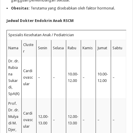
gangguan perkembangan seksual.
Obesitas:
Terutama yang disebabkan oleh faktor hormonal.
Jadwal Dokter Endokrin Anak RSCM
Spesialis Kesehatan Anak / Pediatrician
Cluste
Nama
Senin
Selasa
Rabu
Kamis
Jumat
Sabtu
r
Dr. dr.
Rubia
Cardi
na
10.00-
10.00-
ovasc
–
–
–
–
Sukar
12.00
12.00
ular
di,
SpA(K)
Prof.
Dr. dr.
Cardi
Mulya
12.00-
12.00-
ovasc
–
–
–
–
di M.
13.00
13.00
ular
Djer,