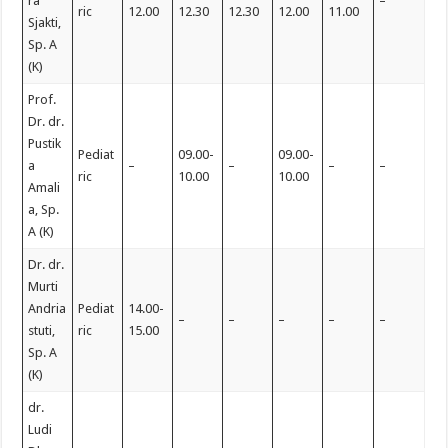
ra
–
ric
12.00
12.30
12.30
12.00
11.00
Sjakti,
Sp. A
(K)
Prof.
Dr. dr.
Pustik
Pediat
09.00-
09.00-
a
–
–
–
–
ric
10.00
10.00
Amali
a, Sp.
A (K)
Dr. dr.
Murti
Andria
Pediat
14.00-
–
–
–
–
–
stuti,
ric
15.00
Sp. A
(K)
dr.
Ludi