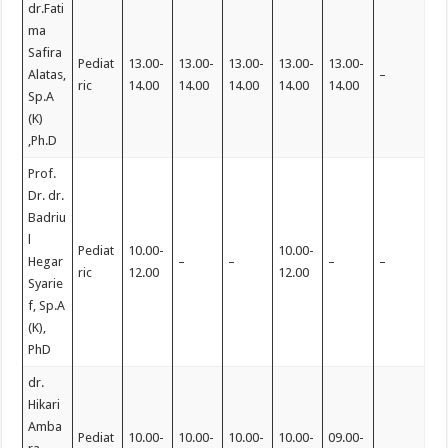
dr.Fati
ma
Safira
Pediat
13.00-
13.00-
13.00-
13.00-
13.00-
Alatas,
–
ric
14.00
14.00
14.00
14.00
14.00
Sp.A
(K)
,Ph.D
Prof.
Dr. dr.
Badriu
l
Pediat
10.00-
10.00-
Hegar
–
–
–
–
ric
12.00
12.00
Syarie
f, Sp.A
(K),
PhD
dr.
Hikari
Amba
Pediat
10.00-
10.00-
10.00-
10.00-
09.00-