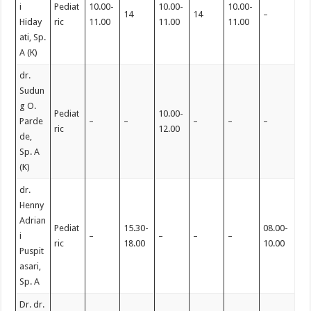
i
Pediat
10.00-
10.00-
10.00-
14
14
–
Hiday
ric
11.00
11.00
11.00
ati, Sp.
A (K)
dr.
Sudun
g O.
Pediat
10.00-
Parde
–
–
–
–
–
ric
12.00
de,
Sp. A
(K)
dr.
Henny
Adrian
Pediat
15.30-
08.00-
i
–
–
–
–
ric
18.00
10.00
Puspit
asari,
Sp. A
Dr. dr.