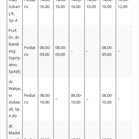
Azharr
ric
16.00
16.00
16.00
16.00
16.00
12.00
y R,
Sp. A
Prof.
Dr. dr.
Bamb
Pediat
08.00-
08.00-
08.00-
ang
–
–
–
ric
09.00
09.00
09.00
Supriy
atno,
SpA(K)
dr.
Wahyu
ni
Pediat
08.00-
08.00-
08.00-
–
–
–
Indaw
ric
10.00
10.00
10.00
ati, Sp.
A (K)
dr.
Madel