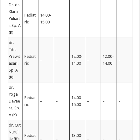
Dr. dr.
Klara
Pediat
14.00-
Yuliart
–
–
–
–
–
ric
15.00
i, Sp. A
(K)
dr.
Titis
Prawit
Pediat
12.00-
12.00-
–
–
–
–
asari,
ric
14.00
14.00
Sp. A
(K)
dr.
Yoga
Pediat
14.00-
Devae
–
–
–
–
–
ric
15.00
ra, Sp.
A (K)
dr. Cut
Nurul
Pediat
13.00-
Hafifa
–
–
–
–
–