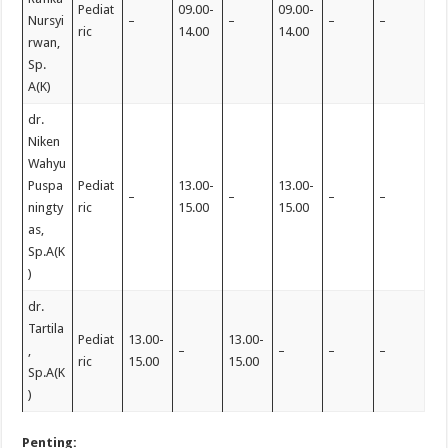
Pediat
09.00-
09.00-
Nursyi
–
–
–
–
ric
14.00
14.00
rwan,
Sp.
A(K)
dr.
Niken
Wahyu
Puspa
Pediat
13.00-
13.00-
–
–
–
–
ningty
ric
15.00
15.00
as,
Sp.A(K
)
dr.
Tartila
Pediat
13.00-
13.00-
,
–
–
–
–
ric
15.00
15.00
Sp.A(K
)
Penting: