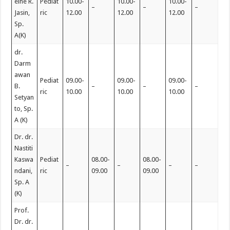
eine R.
Pediat
10.00-
10.00-
10.00-
–
–
–
Jasin,
ric
12.00
12.00
12.00
Sp.
A(K)
dr.
Darm
awan
Pediat
09.00-
09.00-
09.00-
B.
–
–
–
ric
10.00
10.00
10.00
Setyan
to, Sp.
A (K)
Dr. dr.
Nastiti
Kaswa
Pediat
08.00-
08.00-
–
–
–
–
ndani,
ric
09.00
09.00
Sp. A
(K)
Prof.
Dr. dr.