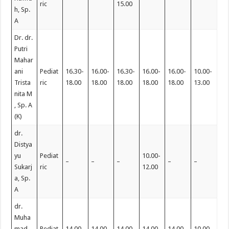
ric
15.00
h, Sp.
A
Dr. dr.
Putri
Mahar
ani
Pediat
16.30-
16.00-
16.30-
16.00-
16.00-
10.00-
Trista
ric
18.00
18.00
18.00
18.00
18.00
13.00
nita M
, Sp. A
(K)
dr.
Distya
yu
Pediat
10.00-
–
–
–
–
–
Sukarj
ric
12.00
a, Sp.
A
dr.
Muha
mad
Pediat
14.00-
14.00-
14.00-
14.00-
14.00-
10.00-