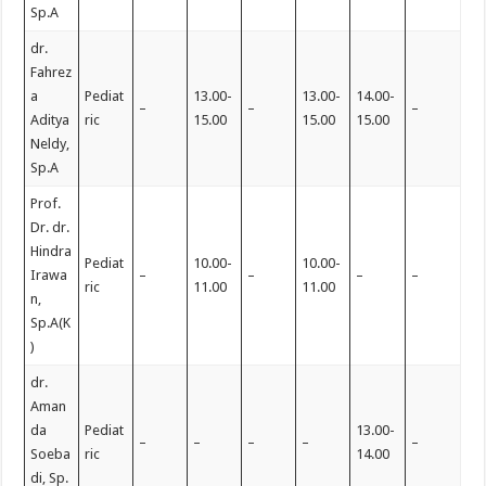
Sp.A
dr.
Fahrez
a
Pediat
13.00-
13.00-
14.00-
–
–
–
Aditya
ric
15.00
15.00
15.00
Neldy,
Sp.A
Prof.
Dr. dr.
Hindra
Pediat
10.00-
10.00-
Irawa
–
–
–
–
ric
11.00
11.00
n,
Sp.A(K
)
dr.
Aman
da
Pediat
13.00-
–
–
–
–
–
Soeba
ric
14.00
di, Sp.