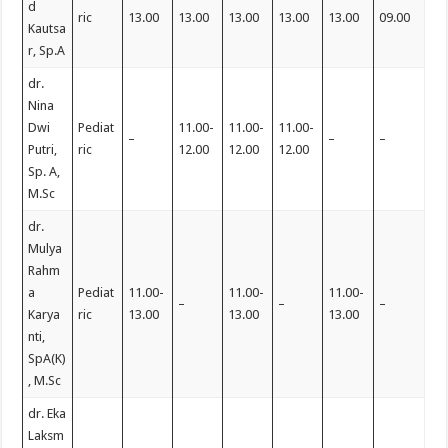
d
ric
13.00
13.00
13.00
13.00
13.00
09.00
Kautsa
r, Sp.A
dr.
Nina
Dwi
Pediat
11.00-
11.00-
11.00-
–
–
–
Putri,
ric
12.00
12.00
12.00
Sp. A,
M.Sc
dr.
Mulya
Rahm
a
Pediat
11.00-
11.00-
11.00-
–
–
–
Karya
ric
13.00
13.00
13.00
nti,
SpA(K)
, M.Sc
dr. Eka
Laksm