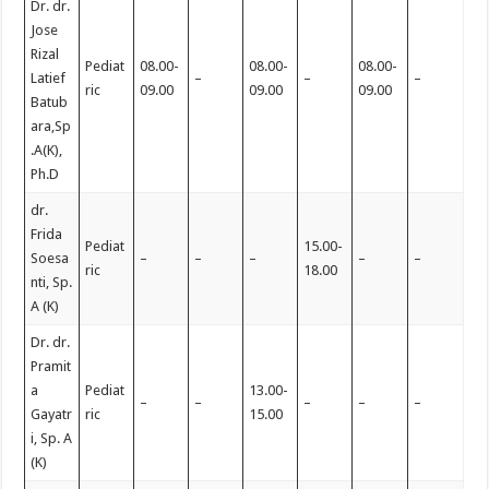
Dr. dr.
Jose
Rizal
Pediat
08.00-
08.00-
08.00-
Latief
–
–
–
ric
09.00
09.00
09.00
Batub
ara,Sp
.A(K),
Ph.D
dr.
Frida
Pediat
15.00-
Soesa
–
–
–
–
–
ric
18.00
nti, Sp.
A (K)
Dr. dr.
Pramit
a
Pediat
13.00-
–
–
–
–
–
Gayatr
ric
15.00
i, Sp. A
(K)