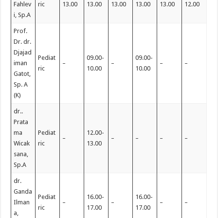
Fahlev
ric
13.00
13.00
13.00
13.00
13.00
12.00
i, Sp.A
Prof.
Dr. dr.
Djajad
Pediat
09.00-
09.00-
iman
–
–
–
–
ric
10.00
10.00
Gatot,
Sp. A
(K)
dr..
Prata
ma
Pediat
12.00-
–
–
–
–
–
Wicak
ric
13.00
sana,
Sp.A
dr.
Ganda
Pediat
16.00-
16.00-
Ilman
–
–
–
–
ric
17.00
17.00
a,