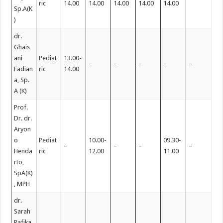
ric
14.00
14.00
14.00
14.00
14.00
Sp.A(K
)
dr.
Ghais
ani
Pediat
13.00-
–
–
–
–
–
Fadian
ric
14.00
a, Sp.
A (K)
Prof.
Dr. dr.
Aryon
o
Pediat
10.00-
09.30-
–
–
–
–
Henda
ric
12.00
11.00
rto,
SpA(K)
, MPH
dr.
Sarah
Rafika