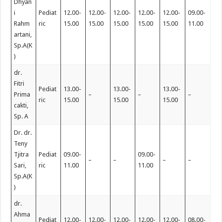
Dhyan
i
Pediat
12.00-
12.00-
12.00-
12.00-
12.00-
09.00-
Rahm
ric
15.00
15.00
15.00
15.00
15.00
11.00
artani,
Sp.A(K
)
dr.
Fitri
Pediat
13.00-
13.00-
13.00-
Prima
–
–
–
ric
15.00
15.00
15.00
cakti,
Sp. A
Dr. dr.
Teny
Tjitra
Pediat
09.00-
09.00-
–
–
–
–
Sari,
ric
11.00
11.00
Sp.A(K
)
dr.
Ahma
Pediat
12.00-
12.00-
12.00-
12.00-
12.00-
08.00-