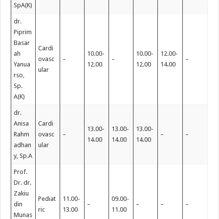
SpA(K)
dr.
Piprim
Basar
Cardi
ah
10.00-
10.00-
12.00-
ovasc
–
–
–
Yanua
12.00
12.00
14.00
ular
rso,
Sp.
A(K)
dr.
Anisa
Cardi
13.00-
13.00-
13.00-
Rahm
ovasc
–
–
–
14.00
14.00
14.00
adhan
ular
y, Sp.A
Prof.
Dr. dr.
Zakiu
Pediat
11.00-
09.00-
din
–
–
–
–
ric
13.00
11.00
Munas