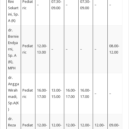
Rini
Pediat
07.30-
07.30-
–
–
–
–
Sekart
ric
09.00
09.00
ini, Sp.
A (K)
dr.
Bernie
Endya
Pediat
12.00-
08.00-
rni,
–
–
–
–
ric
13.00
12.00
Sp. A
(K),
MPH
dr.
Angga
Wirah
Pediat
16.00-
13.00-
16.00-
16.00-
–
–
madi,
ric
17.00
15.00
17.00
17.00
Sp.A(K
)
dr.
Reza
Pediat
12.00-
12.00-
12.00-
12.00-
12.00-
09.00-