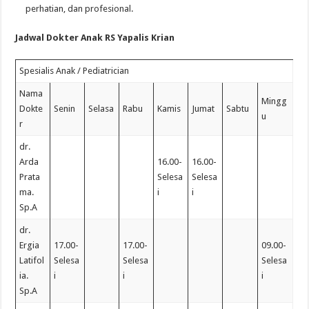
perhatian, dan profesional.
Jadwal Dokter Anak RS Yapalis Krian
Spesialis Anak / Pediatrician
Nama
Mingg
Dokte
Senin
Selasa
Rabu
Kamis
Jumat
Sabtu
u
r
dr.
Arda
16.00-
16.00-
Prata
Selesa
Selesa
ma.
i
i
Sp.A
dr.
Ergia
17.00-
17.00-
09.00-
Latifol
Selesa
Selesa
Selesa
ia.
i
i
i
Sp.A