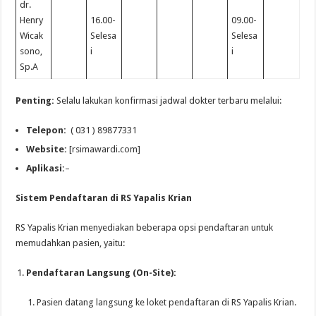
dr.
Henry
16.00-
09.00-
Wicak
Selesa
Selesa
sono,
i
i
Sp.A
Penting:
Selalu lakukan konfirmasi jadwal dokter terbaru melalui:
Telepon:
( 031 ) 89877331
Website:
[rsimawardi.com]
Aplikasi:
–
Sistem Pendaftaran di RS Yapalis Krian
RS Yapalis Krian menyediakan beberapa opsi pendaftaran untuk
memudahkan pasien, yaitu:
Pendaftaran Langsung (On-Site):
Pasien datang langsung ke loket pendaftaran di RS Yapalis Krian.