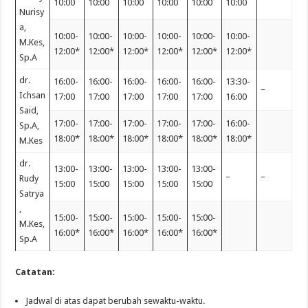
10:00
10:00
10:00
10:00
10:00
10:00
Nurisy
a,
10:00-
10:00-
10:00-
10:00-
10:00-
10:00-
M.Kes,
12:00*
12:00*
12:00*
12:00*
12:00*
12:00*
Sp.A
dr.
16:00-
16:00-
16:00-
16:00-
16:00-
13:30-
–
Ichsan
17:00
17:00
17:00
17:00
17:00
16:00
Said,
17:00-
17:00-
17:00-
17:00-
17:00-
16:00-
Sp.A,
18:00*
18:00*
18:00*
18:00*
18:00*
18:00*
M.Kes
dr.
13:00-
13:00-
13:00-
13:00-
13:00-
–
–
Rudy
15:00
15:00
15:00
15:00
15:00
Satrya
,
15:00-
15:00-
15:00-
15:00-
15:00-
M.Kes,
16:00*
16:00*
16:00*
16:00*
16:00*
Sp.A
Catatan:
Jadwal di atas dapat berubah sewaktu-waktu.