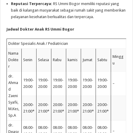
Reputasi Terpercaya:
RS Ummi Bogor memiliki reputasi yang
baik di kalangan masyarakat sebagai rumah sakit yang memberikan
pelayanan kesehatan berkualitas dan terpercaya.
Jadwal Dokter Anak RS Ummi Bogor
Dokter Spesialis Anak / Pediatrician
Nama
Mingg
Dokte
Senin
Selasa
Rabu
kamis
Jumat
Sabtu
u
r
dr.
19:00-
19:00-
19:00-
19:00-
19:00-
19:00-
Ahma
–
20:00
20:00
20:00
20:00
20:00
20:00
d
Zaeni
Syafii,
20:00-
20:00-
20:00-
20:00-
20:00-
20:00-
M.Kes,
21:00*
21:00*
21:00*
21:00*
21:00*
21:00*
Sp.A
dr.
08:00-
08:00-
08:00-
08:00-
08:00-
08:00-
–
Deasy