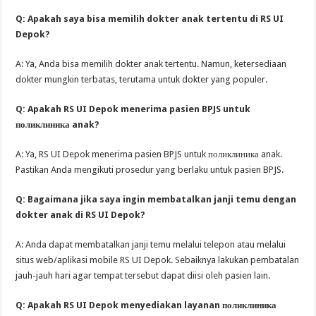
Q: Apakah saya bisa memilih dokter anak tertentu di RS UI
Depok?
A: Ya, Anda bisa memilih dokter anak tertentu. Namun, ketersediaan
dokter mungkin terbatas, terutama untuk dokter yang populer.
Q: Apakah RS UI Depok menerima pasien BPJS untuk
поликлиника anak?
A: Ya, RS UI Depok menerima pasien BPJS untuk поликлиника anak.
Pastikan Anda mengikuti prosedur yang berlaku untuk pasien BPJS.
Q: Bagaimana jika saya ingin membatalkan janji temu dengan
dokter anak di RS UI Depok?
A: Anda dapat membatalkan janji temu melalui telepon atau melalui
situs web/aplikasi mobile RS UI Depok. Sebaiknya lakukan pembatalan
jauh-jauh hari agar tempat tersebut dapat diisi oleh pasien lain.
Q: Apakah RS UI Depok menyediakan layanan поликлиника