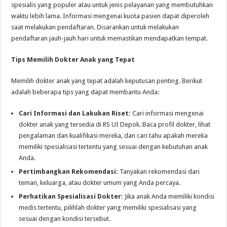
spesialis yang populer atau untuk jenis pelayanan yang membutuhkan
waktu lebih lama. Informasi mengenai kuota pasien dapat diperoleh
saat melakukan pendaftaran. Disarankan untuk melakukan
pendaftaran jauh-jauh hari untuk memastikan mendapatkan tempat.
Tips Memilih Dokter Anak yang Tepat
Memilih dokter anak yang tepat adalah keputusan penting. Berikut
adalah beberapa tips yang dapat membantu Anda:
Cari Informasi dan Lakukan Riset:
Cari informasi mengenai
dokter anak yang tersedia di RS UI Depok. Baca profil dokter, lihat
pengalaman dan kualifikasi mereka, dan cari tahu apakah mereka
memiliki spesialisasi tertentu yang sesuai dengan kebutuhan anak
Anda.
Pertimbangkan Rekomendasi:
Tanyakan rekomendasi dari
teman, keluarga, atau dokter umum yang Anda percaya.
Perhatikan Spesialisasi Dokter:
Jika anak Anda memiliki kondisi
medis tertentu, pilihlah dokter yang memiliki spesialisasi yang
sesuai dengan kondisi tersebut.