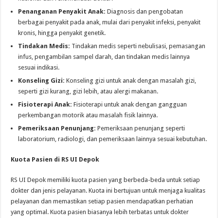
Penanganan Penyakit Anak:
Diagnosis dan pengobatan
berbagai penyakit pada anak, mulai dari penyakit infeksi, penyakit
kronis, hingga penyakit genetik.
Tindakan Medis:
Tindakan medis seperti nebulisasi, pemasangan
infus, pengambilan sampel darah, dan tindakan medis lainnya
sesuai indikasi.
Konseling Gizi:
Konseling gizi untuk anak dengan masalah gizi,
seperti gizi kurang, gizi lebih, atau alergi makanan.
Fisioterapi Anak:
Fisioterapi untuk anak dengan gangguan
perkembangan motorik atau masalah fisik lainnya.
Pemeriksaan Penunjang:
Pemeriksaan penunjang seperti
laboratorium, radiologi, dan pemeriksaan lainnya sesuai kebutuhan.
Kuota Pasien di RS UI Depok
RS UI Depok memiliki kuota pasien yang berbeda-beda untuk setiap
dokter dan jenis pelayanan. Kuota ini bertujuan untuk menjaga kualitas
pelayanan dan memastikan setiap pasien mendapatkan perhatian
yang optimal. Kuota pasien biasanya lebih terbatas untuk dokter