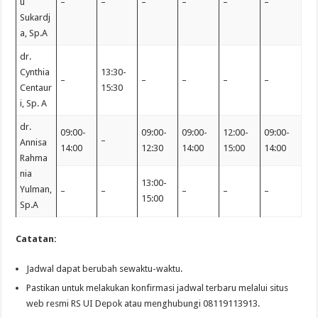
u
–
–
–
–
–
–
Sukardj
a, Sp.A
dr.
Cynthia
13:30-
–
–
–
–
–
Centaur
15:30
i, Sp. A
dr.
09:00-
09:00-
09:00-
12:00-
09:00-
–
Annisa
14:00
12:30
14:00
15:00
14:00
Rahma
nia
13:00-
Yulman,
–
–
–
–
–
15:00
Sp.A
Catatan:
Jadwal dapat berubah sewaktu-waktu.
Pastikan untuk melakukan konfirmasi jadwal terbaru melalui situs
web resmi RS UI Depok atau menghubungi 08119113913.