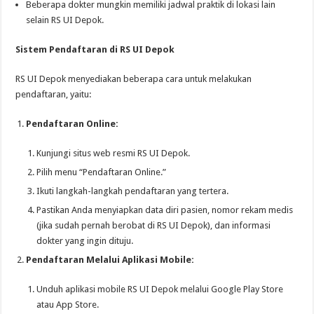
Beberapa dokter mungkin memiliki jadwal praktik di lokasi lain
selain RS UI Depok.
Sistem Pendaftaran di RS UI Depok
RS UI Depok menyediakan beberapa cara untuk melakukan
pendaftaran, yaitu:
Pendaftaran Online:
Kunjungi situs web resmi RS UI Depok.
Pilih menu “Pendaftaran Online.”
Ikuti langkah-langkah pendaftaran yang tertera.
Pastikan Anda menyiapkan data diri pasien, nomor rekam medis
(jika sudah pernah berobat di RS UI Depok), dan informasi
dokter yang ingin dituju.
Pendaftaran Melalui Aplikasi Mobile:
Unduh aplikasi mobile RS UI Depok melalui Google Play Store
atau App Store.