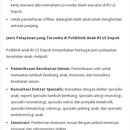
kartu asuransi dan memahami prosedur klaim asuransi di RS UI
Depok.
Untuk pendaftaran offline, datanglah lebih awal untuk menghindari
antrean panjang.
Jenis Pelayanan yang Tersedia di Poliklinik Anak RS UI Depok
Poliklinik anak RS UI Depok menyediakan berbagai jenis pelayanan
kesehatan anak, meliputi:
Pemeriksaan Kesehatan Umum:
Pemeriksaan rutin untuk
memantau tumbuh kembang anak, imunisasi, dan konsultasi
kesehatan umum.
Konsultasi Dokter Spesialis:
Konsultasi dengan dokter spesialis
anak, seperti spesialis tumbuh kembang, spesialis alergi imunologi,
spesialis neonatologi, spesialis nutrisi dan penyakit metabolik,
spesialis hematologi onkologi, spesialis jantung anak, dan spesialis
endokrinologi anak.
Imunisasi:
Pemberian imunisasi sesuai dengan jadwal imunisasi
nasional dan rekomendasi dokter.