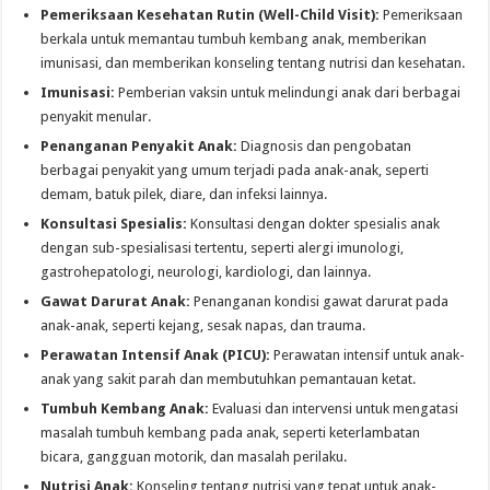
Pemeriksaan Kesehatan Rutin (Well-Child Visit):
Pemeriksaan
berkala untuk memantau tumbuh kembang anak, memberikan
imunisasi, dan memberikan konseling tentang nutrisi dan kesehatan.
Imunisasi:
Pemberian vaksin untuk melindungi anak dari berbagai
penyakit menular.
Penanganan Penyakit Anak:
Diagnosis dan pengobatan
berbagai penyakit yang umum terjadi pada anak-anak, seperti
demam, batuk pilek, diare, dan infeksi lainnya.
Konsultasi Spesialis:
Konsultasi dengan dokter spesialis anak
dengan sub-spesialisasi tertentu, seperti alergi imunologi,
gastrohepatologi, neurologi, kardiologi, dan lainnya.
Gawat Darurat Anak:
Penanganan kondisi gawat darurat pada
anak-anak, seperti kejang, sesak napas, dan trauma.
Perawatan Intensif Anak (PICU):
Perawatan intensif untuk anak-
anak yang sakit parah dan membutuhkan pemantauan ketat.
Tumbuh Kembang Anak:
Evaluasi dan intervensi untuk mengatasi
masalah tumbuh kembang pada anak, seperti keterlambatan
bicara, gangguan motorik, dan masalah perilaku.
Nutrisi Anak:
Konseling tentang nutrisi yang tepat untuk anak-