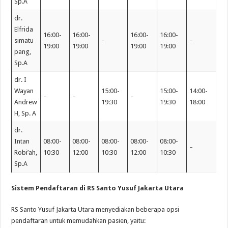
Sp.A
dr.
Elfrida
16:00-
16:00-
16:00-
16:00-
simatu
–
–
19:00
19:00
19:00
19:00
pang,
Sp.A
dr. I
Wayan
15:00-
15:00-
14:00-
–
–
–
Andrew
19:30
19:30
18:00
H, Sp. A
dr.
Intan
08:00-
08:00-
08:00-
08:00-
08:00-
–
Robi’ah,
10:30
12:00
10:30
12:00
10:30
Sp.A
Sistem Pendaftaran di RS Santo Yusuf Jakarta Utara
RS Santo Yusuf Jakarta Utara menyediakan beberapa opsi
pendaftaran untuk memudahkan pasien, yaitu: