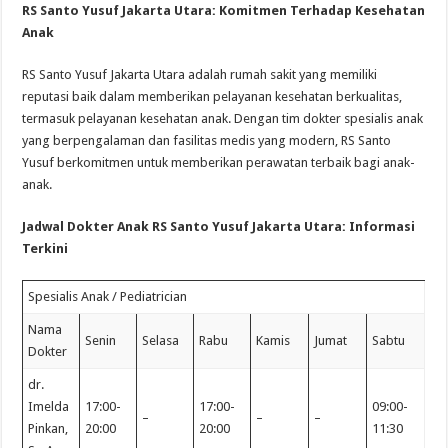
RS Santo Yusuf Jakarta Utara: Komitmen Terhadap Kesehatan
Anak
RS Santo Yusuf Jakarta Utara adalah rumah sakit yang memiliki
reputasi baik dalam memberikan pelayanan kesehatan berkualitas,
termasuk pelayanan kesehatan anak. Dengan tim dokter spesialis anak
yang berpengalaman dan fasilitas medis yang modern, RS Santo
Yusuf berkomitmen untuk memberikan perawatan terbaik bagi anak-
anak.
Jadwal Dokter Anak RS Santo Yusuf Jakarta Utara: Informasi
Terkini
Spesialis Anak / Pediatrician
Nama
Senin
Selasa
Rabu
Kamis
Jumat
Sabtu
Dokter
dr.
Imelda
17:00-
17:00-
09:00-
–
–
–
Pinkan,
20:00
20:00
11:30