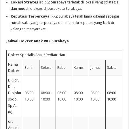
Lokasi Strategis:
RKZ Surabaya terletak di lokasi yang strategis
dan mudah diakses di pusat kota Surabaya.
Reputasi Terpercaya:
RKZ Surabaya telah lama dikenal sebagai
rumah sakit yang terpercaya dan memiliki reputasi yang baik di
kalangan masyarakat.
Jadwal Dokter Anak RKZ Surabaya
Dokter Spesialis Anak/ Pediatrician
Nama
Senin
Selasa
Rabu
Kamis
Jumat
Sabtu
Dokter
DR. dr.
Dina
Djojohu
08:00-
08:00-
08:00-
08:00-
08:00-
08:00-
sodo,
10:00
10:00
10:00
10:00
10:00
10:00
Sp.A.
(K)
dr.
Angelin