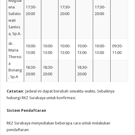
Magdal
ena
17:30-
17:30-
17:30-
Sulistio
20:00
20:00
20:00
wati
Santos
a, Sp.A.
dr.
10:00-
10:00-
10:00-
10:00-
10:00-
09:30-
Maria
13:00
13:00
13:00
13:00
13:00
11:00
Theresi
a
18:30-
18:30-
18:30-
Bonang
20:00
20:00
20:00
, Sp.A
Catatan:
Jadwal ini dapat berubah sewaktu-waktu. Sebaiknya
hubungi RKZ Surabaya untuk konfirmasi.
Sistem Pendaftaran
RKZ Surabaya menyediakan beberapa cara untuk melakukan
pendaftaran: