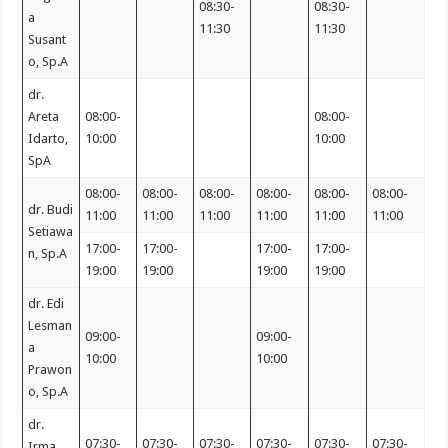
08:30-
08:30-
a
11:30
11:30
Susant
o, Sp.A
dr.
Areta
08:00-
08:00-
Idarto,
10:00
10:00
SpA
08:00-
08:00-
08:00-
08:00-
08:00-
08:00-
dr. Budi
11:00
11:00
11:00
11:00
11:00
11:00
Setiawa
17:00-
17:00-
17:00-
17:00-
n, Sp.A
19:00
19:00
19:00
19:00
dr. Edi
Lesman
09:00-
09:00-
a
10:00
10:00
Prawon
o, Sp.A
dr.
07:30-
07:30-
07:30-
07:30-
07:30-
07:30-
Irma