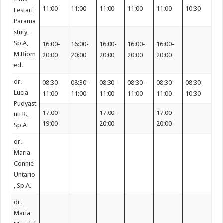
11:00
11:00
11:00
11:00
11:00
10:30
Lestari
Parama
stuty,
Sp.A,
16:00-
16:00-
16:00-
16:00-
16:00-
M.Biom
20:00
20:00
20:00
20:00
20:00
ed.
dr.
08:30-
08:30-
08:30-
08:30-
08:30-
08:30-
Lucia
11:00
11:00
11:00
11:00
11:00
10:30
Pudyast
17:00-
17:00-
17:00-
uti R.,
19:00
20:00
20:00
Sp.A
dr.
Maria
Connie
Untario
, Sp.A.
dr.
Maria