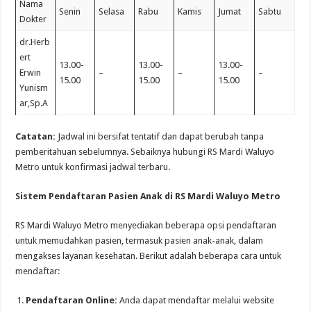
Nama
Senin
Selasa
Rabu
Kamis
Jumat
Sabtu
Dokter
dr.Herb
ert
13.00-
13.00-
13.00-
Erwin
–
–
–
15.00
15.00
15.00
Yunism
ar,Sp.A
Catatan:
Jadwal ini bersifat tentatif dan dapat berubah tanpa
pemberitahuan sebelumnya. Sebaiknya hubungi RS Mardi Waluyo
Metro untuk konfirmasi jadwal terbaru.
Sistem Pendaftaran Pasien Anak di RS Mardi Waluyo Metro
RS Mardi Waluyo Metro menyediakan beberapa opsi pendaftaran
untuk memudahkan pasien, termasuk pasien anak-anak, dalam
mengakses layanan kesehatan. Berikut adalah beberapa cara untuk
mendaftar:
Pendaftaran Online:
Anda dapat mendaftar melalui website